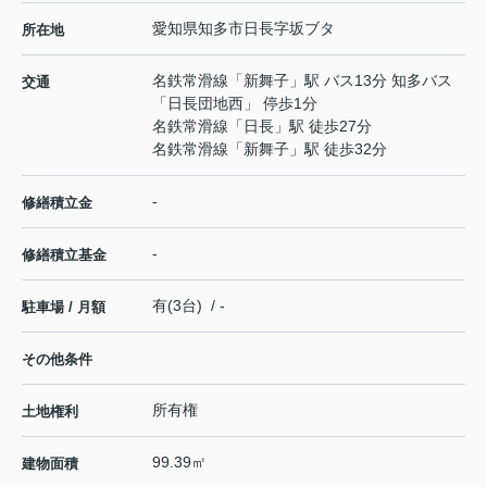
愛知県
知多市
日長
字坂ブタ
所在地
名鉄常滑線
「
新舞子
」駅 バス13分 知多バス
交通
「日長団地西」 停歩1分
名鉄常滑線
「
日長
」駅 徒歩27分
名鉄常滑線
「
新舞子
」駅 徒歩32分
-
修繕積立金
-
修繕積立基金
有(3台) / -
駐車場 / 月額
その他条件
所有権
土地権利
99.39㎡
建物面積