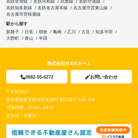
名鉄常滑線
名鉄河和線
武豊線
名鉄空港線
名鉄知多新線
名鉄名古屋本線
名古屋市営東山線
名古屋市営桜通線
駅から探す
新舞子
日長
朝倉
亀崎
乙川
古見
知多半田
大野町
青山
半田
株式会社M＆Kホーム
0562-55-6272
お問い合わせ
〒478-0017
愛知県知多市新知字北浦53 朝日屋ビル1F 104
営業時間：
10:00～18:00
定休日：
水曜日