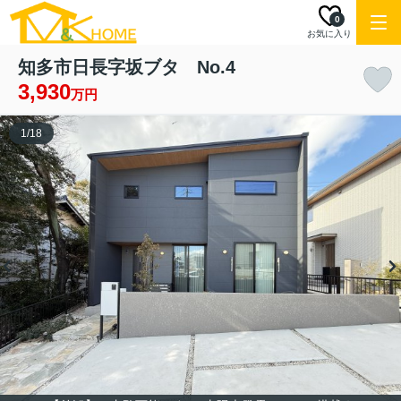
0
お気に入り
知多市日長字坂ブタ No.4
3,930
万円
1
/
18