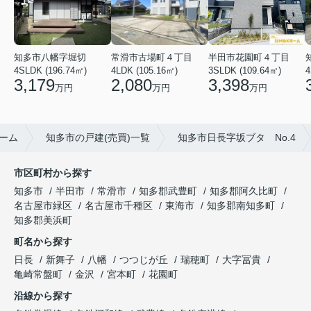
知多市八幡字堀切
常滑市古場町４丁目
半田市花園町４丁目
4SLDK (196.74㎡)
4LDK (105.16㎡)
3SLDK (109.64㎡)
4
3,179
2,080
3,398
万円
万円
万円
ーム
知多市の戸建(売買)一覧
知多市日長字坂ブタ No.4
市区町村から探す
知多市
半田市
常滑市
知多郡武豊町
知多郡阿久比町
名古屋市緑区
名古屋市千種区
東海市
知多郡南知多町
知多郡美浜町
町名から探す
日長
新舞子
八幡
つつじが丘
瑞穂町
大字冨貴
亀崎常盤町
金沢
宮本町
花園町
沿線から探す