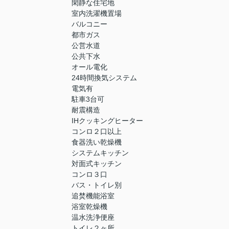
閑静な住宅地
室内洗濯機置場
バルコニー
都市ガス
公営水道
公共下水
オール電化
24時間換気システム
電気有
駐車3台可
耐震構造
IHクッキングヒーター
コンロ２口以上
食器洗い乾燥機
システムキッチン
対面式キッチン
コンロ３口
バス・トイレ別
追焚機能浴室
浴室乾燥機
温水洗浄便座
トイレ２ヶ所