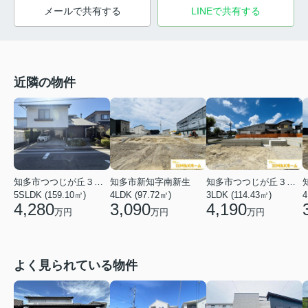
メールで共有する
LINEで共有する
近隣の物件
知多市つつじが丘３丁目
知多市新知字南新生
知多市つつじが丘３丁目
5SLDK (159.10㎡)
4LDK (97.72㎡)
3LDK (114.43㎡)
4
4,280
3,090
4,190
万円
万円
万円
よく見られている物件