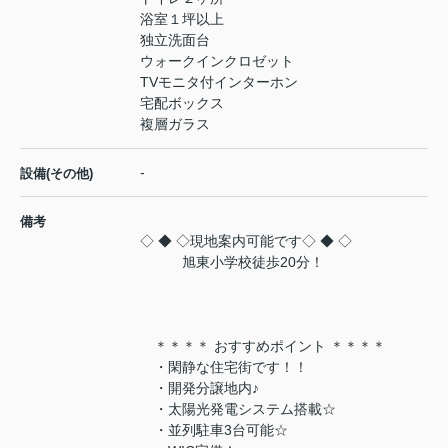
浴室１坪以上
独立洗面台
ウォークインクロゼット
TVモニタ付インターホン
宅配ボックス
複層ガラス
-
設備(その他)
備考
◇ ◆ ◇現地案内可能です◇ ◆ ◇
旭東小学校徒歩20分！
＊＊＊＊ おすすめポイント ＊＊＊＊
・閑静な住宅街です！！
・開発分譲地内♪
・太陽光発電システム搭載☆
・並列駐車3台可能☆