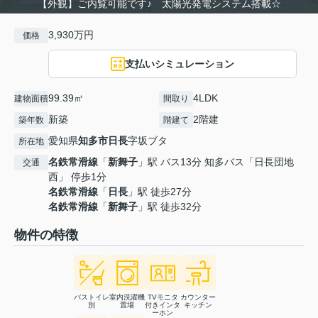
【外観】ご内覧可能です♪ 太陽光発電システム搭載☆
3,930万円
価格
支払いシミュレーション
99.39㎡
4LDK
建物面積
間取り
新築
2階建
築年数
階建て
愛知県
知多市
日長
字坂ブタ
所在地
名鉄常滑線
「
新舞子
」駅 バス13分 知多バス「日長団地
交通
西」 停歩1分
名鉄常滑線
「
日長
」駅 徒歩27分
名鉄常滑線
「
新舞子
」駅 徒歩32分
物件の特徴
バストイレ
室内洗濯機
TVモニタ
カウンター
別
置場
付きインタ
キッチン
ーホン