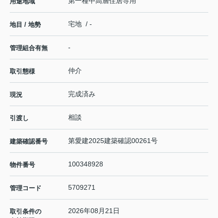
第一種中高層住居専用
用途地域
宅地 / -
地目 / 地勢
-
管理組合有無
仲介
取引態様
完成済み
現況
相談
引渡し
第愛建2025建築確認00261号
建築確認番号
100348928
物件番号
5709271
管理コード
2026年08月21日
取引条件の