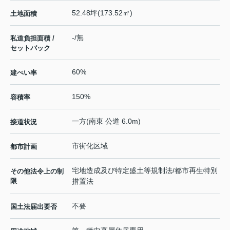
52.48坪(173.52㎡)
土地面積
-/無
私道負担面積 /
セットバック
60%
建ぺい率
150%
容積率
一方(南東 公道 6.0m)
接道状況
市街化区域
都市計画
宅地造成及び特定盛土等規制法/都市再生特別
その他法令上の制
限
措置法
不要
国土法届出要否