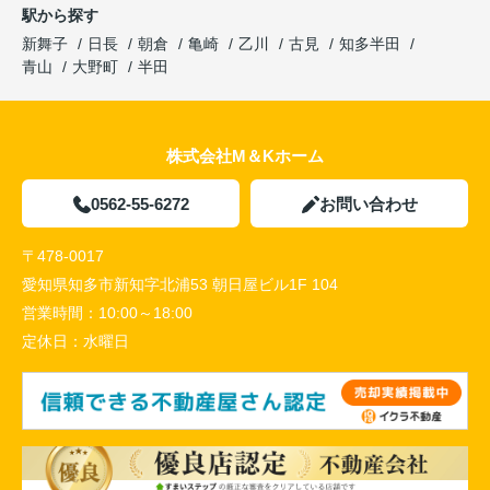
駅から探す
新舞子
日長
朝倉
亀崎
乙川
古見
知多半田
青山
大野町
半田
株式会社M＆Kホーム
0562-55-6272
お問い合わせ
〒478-0017
愛知県知多市新知字北浦53 朝日屋ビル1F 104
営業時間：
10:00～18:00
定休日：
水曜日