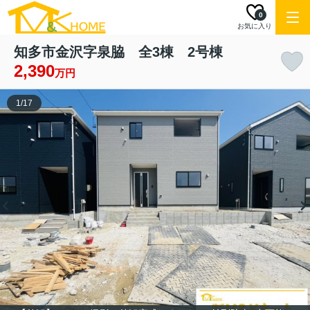
0
お気に入り
知多市金沢字泉脇 全3棟 2号棟
2,390
万円
1
/
17