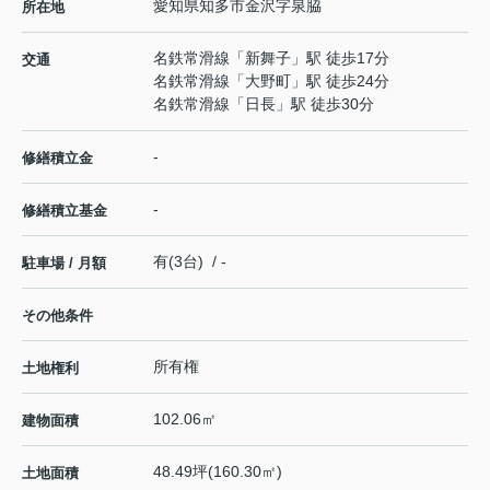
愛知県
知多市
金沢
字泉脇
所在地
名鉄常滑線
「
新舞子
」駅 徒歩17分
交通
名鉄常滑線
「
大野町
」駅 徒歩24分
名鉄常滑線
「
日長
」駅 徒歩30分
-
修繕積立金
-
修繕積立基金
有(3台) / -
駐車場 / 月額
その他条件
所有権
土地権利
102.06㎡
建物面積
48.49坪(160.30㎡)
土地面積