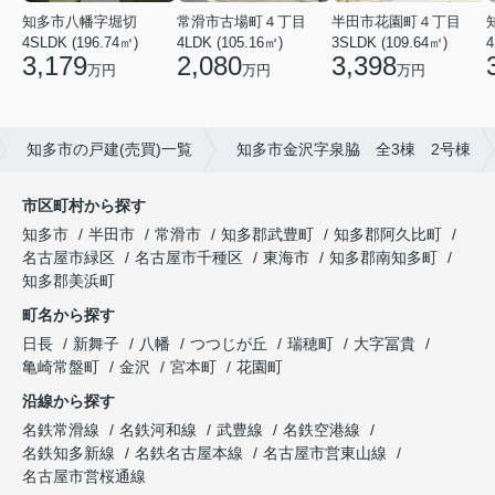
知多市八幡字堀切
常滑市古場町４丁目
半田市花園町４丁目
4SLDK (196.74㎡)
4LDK (105.16㎡)
3SLDK (109.64㎡)
4
3,179
2,080
3,398
万円
万円
万円
知多市の戸建(売買)一覧
知多市金沢字泉脇 全3棟 2号棟
市区町村から探す
知多市
半田市
常滑市
知多郡武豊町
知多郡阿久比町
名古屋市緑区
名古屋市千種区
東海市
知多郡南知多町
知多郡美浜町
町名から探す
日長
新舞子
八幡
つつじが丘
瑞穂町
大字冨貴
亀崎常盤町
金沢
宮本町
花園町
沿線から探す
名鉄常滑線
名鉄河和線
武豊線
名鉄空港線
名鉄知多新線
名鉄名古屋本線
名古屋市営東山線
名古屋市営桜通線