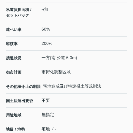
-/無
私道負担面積 /
セットバック
60%
建ぺい率
200%
容積率
一方(南 公道 6.0m)
接道状況
市街化調整区域
都市計画
宅地造成及び特定盛土等規制法
その他法令上の制限
不要
国土法届出要否
無指定
用途地域
宅地 / -
地目 / 地勢