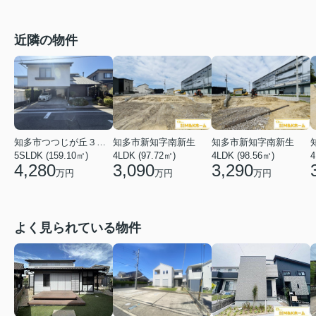
近隣の物件
知多市つつじが丘３丁目
知多市新知字南新生
知多市新知字南新生
5SLDK (159.10㎡)
4LDK (97.72㎡)
4LDK (98.56㎡)
4
4,280
3,090
3,290
万円
万円
万円
よく見られている物件