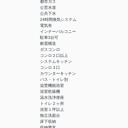
都市ガス
公営水道
公共下水
24時間換気システム
電気有
インナーバルコニー
駐車3台可
耐震構造
ガスコンロ
コンロ２口以上
システムキッチン
コンロ３口
カウンターキッチン
バス・トイレ別
追焚機能浴室
浴室乾燥機
温水洗浄便座
トイレ２ヶ所
浴室１坪以上
独立洗面台
床下収納
収納豊富