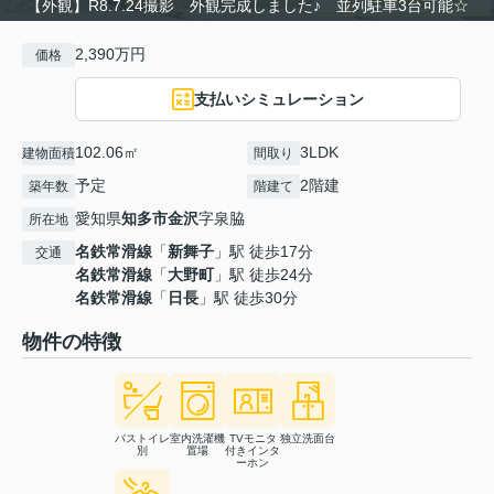
【外観】R8.7.24撮影 外観完成しました♪ 並列駐車3台可能☆
2,390万円
価格
支払いシミュレーション
102.06㎡
3LDK
建物面積
間取り
予定
2階建
築年数
階建て
愛知県
知多市
金沢
字泉脇
所在地
名鉄常滑線
「
新舞子
」駅 徒歩17分
交通
名鉄常滑線
「
大野町
」駅 徒歩24分
名鉄常滑線
「
日長
」駅 徒歩30分
物件の特徴
バストイレ
室内洗濯機
TVモニタ
独立洗面台
別
置場
付きインタ
ーホン