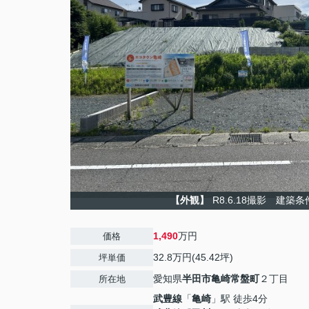
【外観】
R8.6.18撮影 建築
1,490
万円
価格
32.8万円(45.42坪)
坪単価
愛知県
半田市
亀崎常盤町
２丁目
所在地
武豊線
「
亀崎
」駅 徒歩4分