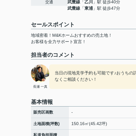
武豊線
「
乙川
」駅 徒歩40分
交通
武豊線
「
東浦
」駅 徒歩47分
セールスポイント
地域密着！M&Kホームおすすめの売土地！
お客様を全力サポート宣言！
担当者のコメント
当日の現地見学予約も可能です♪おうちの
なくご相談ください！
長瀬 一真
基本情報
-
販売区画数
150.16㎡(45.42坪)
土地面積(坪数)
私道負担面積