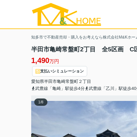
知多市で不動産売却・購入をお考えなら株式会社M&Kホー
半田市亀崎常盤町2丁目 全5区画 C
1,490
万円
支払いシミュレーション
愛知県
半田市
亀崎常盤町
２丁目
武豊線「亀崎」駅徒歩4分
武豊線「乙川」駅徒歩40
1
/
8