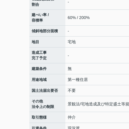
-
割合
建ぺい率 /
60% / 200%
容積率
-
傾斜地部分面積
宅地
地目
造成工事
-
完了予定
無
建築条件
第一種住居
用途地域
不要
国土法届出要否
その他
景観法/宅地造成及び特定盛土等規
法令上の制限
仲介
取引態様
現況渡
引渡条件