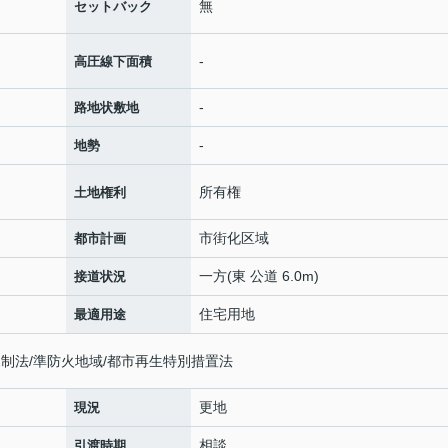
無
セットバック
-
高圧線下面積
-
路地状敷地
-
地勢
所有権
土地権利
市街化区域
都市計画
一方(東 公道 6.0m)
接道状況
住宅用地
最適用途
制法/準防火地域/都市再生特別措置法
更地
現況
相談
引渡時期