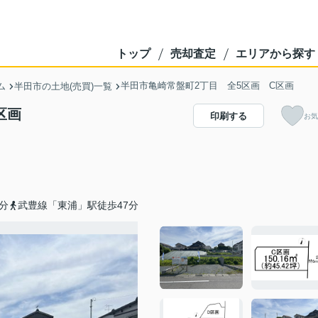
トップ
売却査定
エリアから探す
半田市亀崎常盤町2丁目 全5区画 C区画
ム
半田市の土地(売買)一覧
区画
印刷する
お気
分
武豊線「東浦」駅徒歩47分