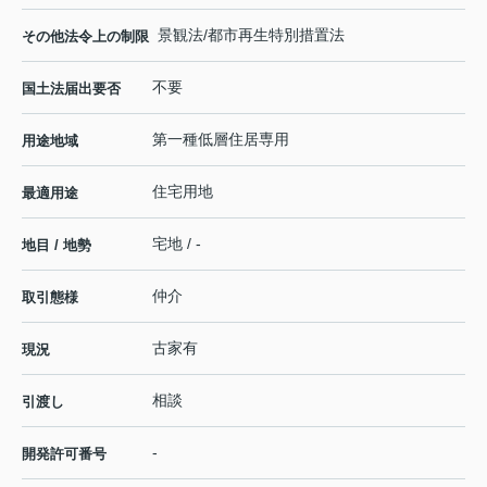
景観法/都市再生特別措置法
その他法令上の制限
不要
国土法届出要否
第一種低層住居専用
用途地域
住宅用地
最適用途
宅地 / -
地目 / 地勢
仲介
取引態様
古家有
現況
相談
引渡し
-
開発許可番号