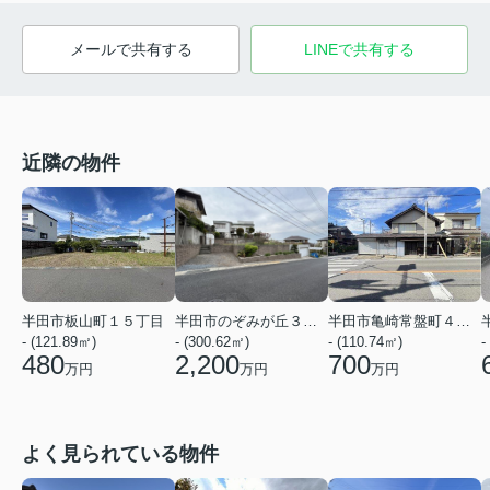
メールで共有する
LINEで共有する
近隣の物件
半田市亀崎常盤町４丁目
半田市板山町１５丁目
半田市のぞみが丘３丁目
- (110.74㎡)
- (121.89㎡)
- (300.62㎡)
-
700
480
2,200
万円
万円
万円
よく見られている物件