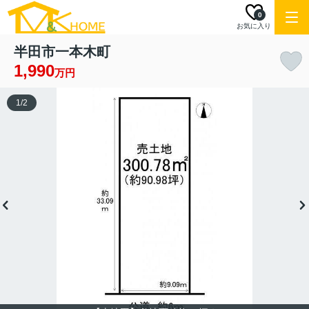
0
お気に入り
半田市一本木町
1,990
万円
1
/
2