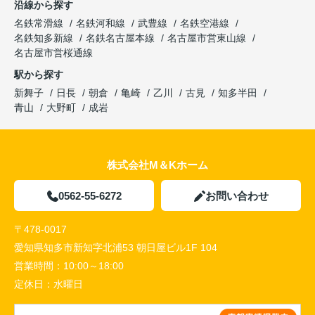
沿線から探す
名鉄常滑線
名鉄河和線
武豊線
名鉄空港線
名鉄知多新線
名鉄名古屋本線
名古屋市営東山線
名古屋市営桜通線
駅から探す
新舞子
日長
朝倉
亀崎
乙川
古見
知多半田
青山
大野町
成岩
株式会社M＆Kホーム
0562-55-6272
お問い合わせ
〒478-0017
愛知県知多市新知字北浦53 朝日屋ビル1F 104
営業時間：
10:00～18:00
定休日：
水曜日