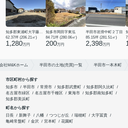
知多郡東浦町大字藤江字上廻間
知多市岡田字東泓
半田市岩滑中町２丁目
62.37坪 (206.21㎡)
84.71坪 (280.06㎡)
7
85.15坪 (281.51㎡)
1,280
200
2,398
万円
万円
万円
会社M&Kホーム
半田市の土地(売買)一覧
半田市一本木町
市区町村から探す
知多市
半田市
常滑市
知多郡武豊町
知多郡阿久比町
名古屋市緑区
名古屋市千種区
東海市
知多郡南知多町
知多郡美浜町
町名から探す
日長
新舞子
八幡
つつじが丘
瑞穂町
大字冨貴
亀崎常盤町
金沢
宮本町
花園町