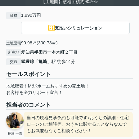
【土地図】敷地面積約90坪☆
1,990万円
価格
支払いシミュレーション
90.98坪(300.78㎡)
土地面積
愛知県
半田市
一本木町
２丁目
所在地
武豊線
「
亀崎
」駅 徒歩14分
交通
セールスポイント
地域密着！M&Kホームおすすめの売土地！
お客様を全力サポート宣言！
担当者のコメント
当日の現地見学予約も可能です♪おうちの詳細・住宅
ローンのご相談等、おうちに関することならなんで
もお気兼ねなくご相談ください！
長瀬 一真