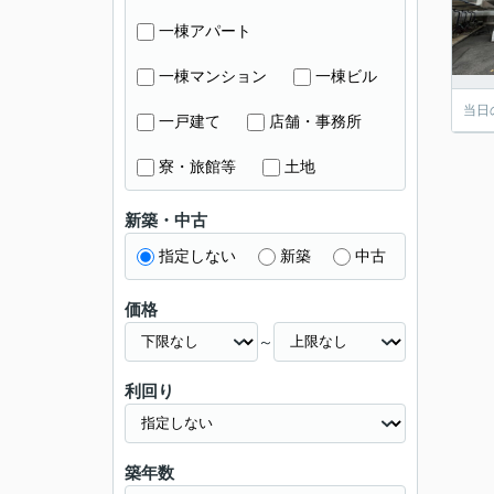
一棟アパート
一棟マンション
一棟ビル
当日
一戸建て
店舗・事務所
寮・旅館等
土地
新築・中古
指定しない
新築
中古
価格
～
利回り
築年数