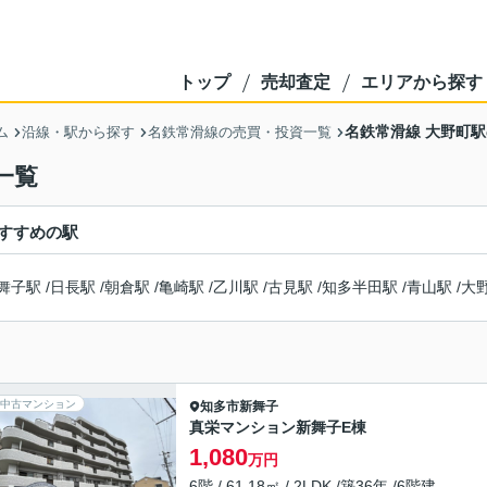
トップ
売却査定
エリアから探す
名鉄常滑線 大野町
ム
沿線・駅から探す
名鉄常滑線の売買・投資一覧
一覧
すすめの駅
舞子駅
/
日長駅
/
朝倉駅
/
亀崎駅
/
乙川駅
/
古見駅
/
知多半田駅
/
青山駅
/
大
中古マンション
知多市
新舞子
真栄マンション新舞子E棟
1,080
万円
6階 / 61.18㎡ / 2LDK /築36年 /6階建