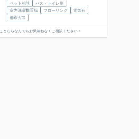
ペット相談
バス・トイレ別
室内洗濯機置場
フローリング
電気有
都市ガス
ることならなんでもお気兼ねなくご相談ください！