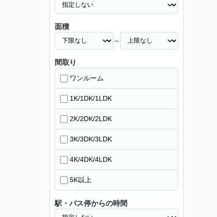
面積
～
間取り
ワンルーム
1K/1DK/1LDK
2K/2DK/2LDK
3K/3DK/3LDK
4K/4DK/4LDK
5K以上
駅・バス停からの時間