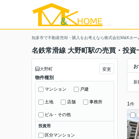
知多市で不動産売却・購入をお考えなら株式会社M&Kホー
名鉄常滑線 大野町駅の売買・投資
お
大野町
変更
物件種別
新
マンション
戸建
土地
店舗
事務所
1
件
ビル・その他
投資用
区分マンション