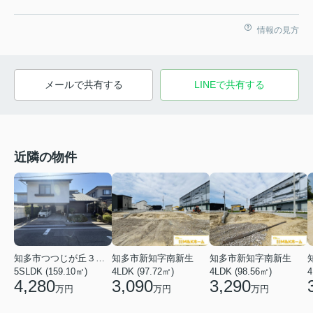
情報の見方
メールで共有する
LINEで共有する
近隣の物件
知多市つつじが丘３丁目
知多市新知字南新生
知多市新知字南新生
5SLDK (159.10㎡)
4LDK (97.72㎡)
4LDK (98.56㎡)
4
4,280
3,090
3,290
万円
万円
万円