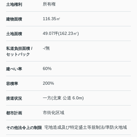
所有権
土地権利
116.35㎡
建物面積
49.07坪(162.23㎡)
土地面積
-/無
私道負担面積 /
セットバック
60%
建ぺい率
200%
容積率
一方(北東 公道 6.0m)
接道状況
市街化区域
都市計画
宅地造成及び特定盛土等規制法/準防火地域
その他法令上の制限