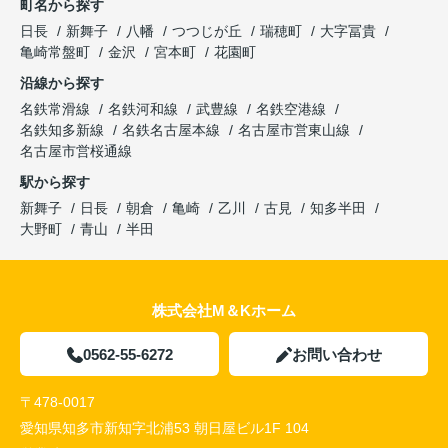
町名から探す
日長
新舞子
八幡
つつじが丘
瑞穂町
大字冨貴
亀崎常盤町
金沢
宮本町
花園町
沿線から探す
名鉄常滑線
名鉄河和線
武豊線
名鉄空港線
名鉄知多新線
名鉄名古屋本線
名古屋市営東山線
名古屋市営桜通線
駅から探す
新舞子
日長
朝倉
亀崎
乙川
古見
知多半田
大野町
青山
半田
株式会社M＆Kホーム
0562-55-6272
お問い合わせ
〒478-0017
愛知県知多市新知字北浦53 朝日屋ビル1F 104