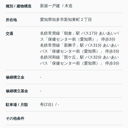
新築一戸建 / 木造
種別 / 建物構造
愛知県
知多市
新知東町
２丁目
所在地
名鉄常滑線
「
朝倉
」駅 バス17分 あいあいバ
交通
ス「保健センター前（愛知県）」 停歩3分
名鉄常滑線
「
新舞子
」駅 バス31分 あいあい
バス「保健センター前（愛知県）」 停歩3分
名鉄河和線
「
巽ケ丘
」駅 バス32分 あいあい
バス「保健センター前（愛知県）」 停歩3分
-
修繕積立金
-
修繕積立基金
有(2台) / -
駐車場 / 月額
その他条件