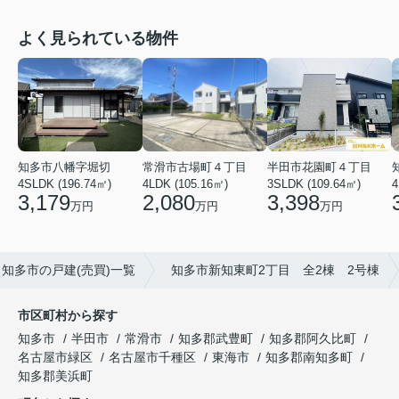
よく見られている物件
知多市八幡字堀切
常滑市古場町４丁目
半田市花園町４丁目
4SLDK (196.74㎡)
4LDK (105.16㎡)
3SLDK (109.64㎡)
4
3,179
2,080
3,398
万円
万円
万円
知多市の戸建(売買)一覧
知多市新知東町2丁目 全2棟 2号棟
市区町村から探す
知多市
半田市
常滑市
知多郡武豊町
知多郡阿久比町
名古屋市緑区
名古屋市千種区
東海市
知多郡南知多町
知多郡美浜町