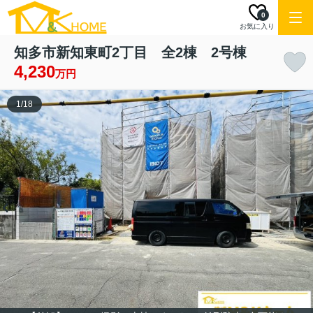
0
お気に入り
知多市新知東町2丁目 全2棟 2号棟
4,230
万円
1
/
18