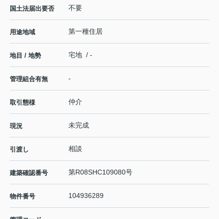
不要
国土法届出要否
第一種住居
用途地域
宅地 / -
地目 / 地勢
-
管理組合有無
仲介
取引態様
未完成
現況
相談
引渡し
第R08SHC109080号
建築確認番号
104936289
物件番号