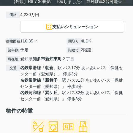
【外観】R8.7.30撮影 上棟しました♪ 並列駐車2台可能☆
4,230万円
価格
支払いシミュレーション
116.35㎡
4LDK
建物面積
間取り
予定
2階建
築年数
階建て
愛知県
知多市
新知東町
２丁目
所在地
名鉄常滑線
「
朝倉
」駅 バス17分 あいあいバス「保健セ
交通
ンター前（愛知県）」 停歩3分
名鉄常滑線
「
新舞子
」駅 バス31分 あいあいバス「保健
センター前（愛知県）」 停歩3分
名鉄河和線
「
巽ケ丘
」駅 バス32分 あいあいバス「保健
センター前（愛知県）」 停歩3分
物件の特徴