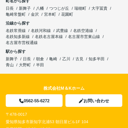
町名から探す
日長
新舞子
八幡
つつじが丘
瑞穂町
大字冨貴
亀崎常盤町
金沢
宮本町
花園町
沿線から探す
名鉄常滑線
名鉄河和線
武豊線
名鉄空港線
名鉄知多新線
名鉄名古屋本線
名古屋市営東山線
名古屋市営桜通線
駅から探す
新舞子
日長
朝倉
亀崎
乙川
古見
知多半田
青山
大野町
半田
株式会社M＆Kホーム
0562-55-6272
お問い合わせ
〒478-0017
愛知県知多市新知字北浦53 朝日屋ビル1F 104