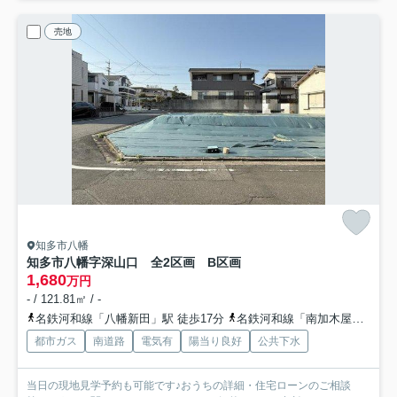
売地
知多市八幡
知多市八幡字深山口 全2区画 B区画
1,680
万円
- / 121.81㎡ / -
名鉄河和線「八幡新田」駅 徒歩17分
名鉄河和線「南加木屋」駅 徒歩20分
都市ガス
南道路
電気有
陽当り良好
公共下水
当日の現地見学予約も可能です♪おうちの詳細・住宅ローンのご相談