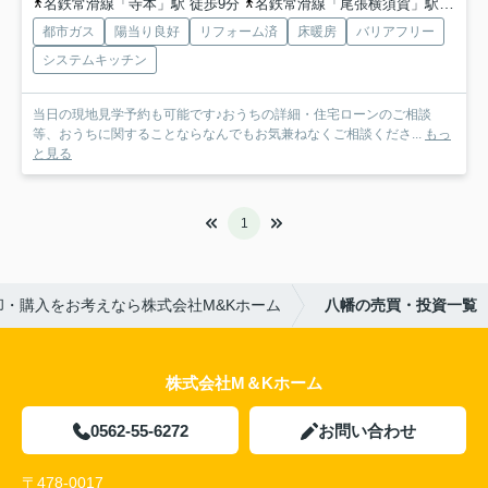
名鉄常滑線「寺本」駅 徒歩9分
名鉄常滑線「尾張横須賀」駅 徒歩20分
都市ガス
陽当り良好
リフォーム済
床暖房
バリアフリー
システムキッチン
当日の現地見学予約も可能です♪おうちの詳細・住宅ローンのご相談
等、おうちに関することならなんでもお気兼ねなくご相談くださ...
もっ
と見る
1
却・購入をお考えなら株式会社M&Kホーム
八幡の売買・投資一覧
株式会社M＆Kホーム
0562-55-6272
お問い合わせ
〒478-0017