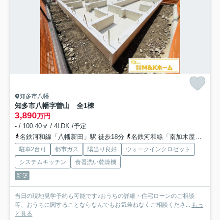
知多市八幡
知多市八幡字曽山 全1棟
3,890
万円
- / 100.40㎡ / 4LDK /予定
名鉄河和線「八幡新田」駅 徒歩18分
名鉄河和線「南加木屋」駅 徒歩18分
駐車2台可
都市ガス
陽当り良好
ウォークインクロゼット
システムキッチン
食器洗い乾燥機
新築
当日の現地見学予約も可能です♪おうちの詳細・住宅ローンのご相談
等、おうちに関することならなんでもお気兼ねなくご相談くださ...
もっ
と見る