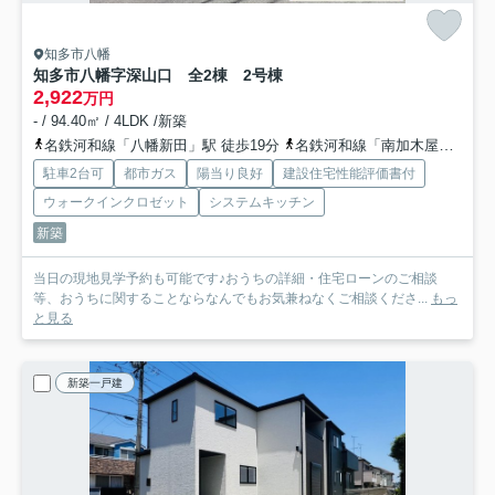
知多市八幡
知多市八幡字深山口 全2棟 2号棟
2,922
万円
- / 94.40㎡ / 4LDK /新築
名鉄河和線「八幡新田」駅 徒歩19分
名鉄河和線「南加木屋」駅 徒歩22分
駐車2台可
都市ガス
陽当り良好
建設住宅性能評価書付
ウォークインクロゼット
システムキッチン
新築
当日の現地見学予約も可能です♪おうちの詳細・住宅ローンのご相談
等、おうちに関することならなんでもお気兼ねなくご相談くださ...
もっ
と見る
新築一戸建