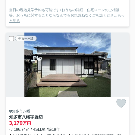
当日の現地見学予約も可能です♪おうちの詳細・住宅ローンのご相談
等、おうちに関することならなんでもお気兼ねなくご相談くださ...
もっ
と見る
中古一戸建
知多市八幡
知多市八幡字堀切
3,179
万円
- / 196.74㎡ / 4SLDK /築19年