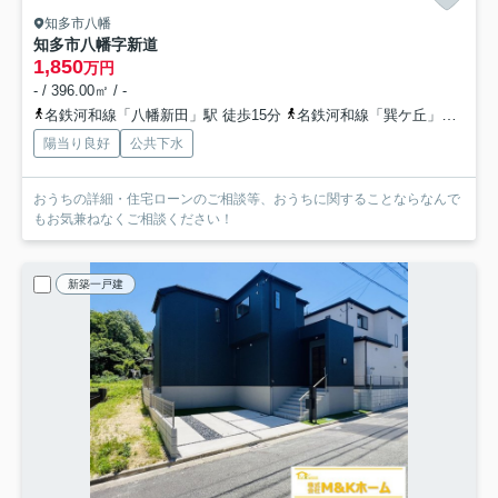
知多市八幡
知多市八幡字新道
1,850
万円
- / 396.00㎡ / -
名鉄河和線「八幡新田」駅 徒歩15分
名鉄河和線「巽ケ丘」駅 徒歩16分
陽当り良好
公共下水
おうちの詳細・住宅ローンのご相談等、おうちに関することならなんで
もお気兼ねなくご相談ください！
新築一戸建