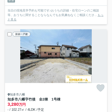
新築
当日の現地見学予約も可能です♪おうちの詳細・住宅ローンのご相談
等、おうちに関することならなんでもお気兼ねなくご相談くださ...
もっ
と見る
新築一戸建
知多市八幡
知多市八幡字竹後 全2棟 1号棟
3,280
万円
- / 102.27㎡ / 4LDK /予定