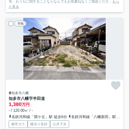
等、おうちに関することならなんでもお気兼ねなくご相談くださ...
もっ
と見る
売地
知多市八幡
知多市八幡字半田道
1,380
万円
- / 120.00㎡ / -
名鉄河和線「巽ケ丘」駅 徒歩6分
名鉄河和線「八幡新田」駅 徒歩12分
都市ガス
陽当り良好
公共下水