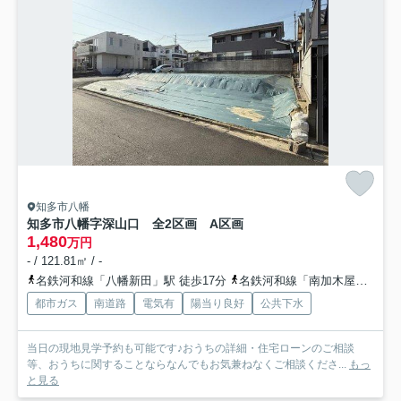
知多市八幡
知多市八幡字深山口 全2区画 A区画
1,480
万円
- / 121.81㎡ / -
名鉄河和線「八幡新田」駅 徒歩17分
名鉄河和線「南加木屋」駅 徒歩20分
都市ガス
南道路
電気有
陽当り良好
公共下水
当日の現地見学予約も可能です♪おうちの詳細・住宅ローンのご相談
等、おうちに関することならなんでもお気兼ねなくご相談くださ...
もっ
と見る