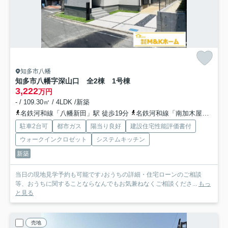
知多市八幡
知多市八幡字深山口 全2棟 1号棟
3,222
万円
- / 109.30㎡ / 4LDK /新築
名鉄河和線「八幡新田」駅 徒歩19分
名鉄河和線「南加木屋」駅 徒歩22分
駐車2台可
都市ガス
陽当り良好
建設住宅性能評価書付
ウォークインクロゼット
システムキッチン
新築
当日の現地見学予約も可能です♪おうちの詳細・住宅ローンのご相談
等、おうちに関することならなんでもお気兼ねなくご相談くださ...
もっ
と見る
売地