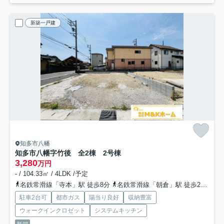
新築一戸建
知多市八幡
知多市八幡字竹後 全2棟 2号棟
3,280
万円
- / 104.33㎡ / 4LDK /予定
名鉄常滑線「寺本」駅 徒歩8分
名鉄常滑線「朝倉」駅 徒歩23分
名
駐車2台可
都市ガス
陽当り良好
収納豊富
ウォークインクロゼット
システムキッチン