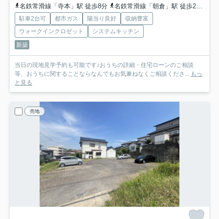
名鉄常滑線「寺本」駅 徒歩8分
名鉄常滑線「朝倉」駅 徒歩23分
名
駐車2台可
都市ガス
陽当り良好
収納豊富
ウォークインクロゼット
システムキッチン
新築
当日の現地見学予約も可能です♪おうちの詳細・住宅ローンのご相談
等、おうちに関することならなんでもお気兼ねなくご相談くださ...
もっ
と見る
売地