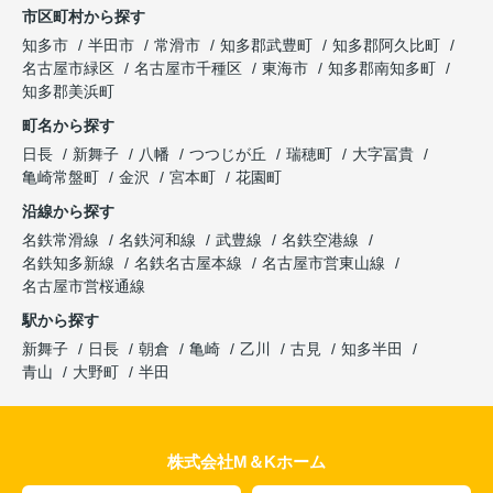
市区町村から探す
知多市
半田市
常滑市
知多郡武豊町
知多郡阿久比町
名古屋市緑区
名古屋市千種区
東海市
知多郡南知多町
知多郡美浜町
町名から探す
日長
新舞子
八幡
つつじが丘
瑞穂町
大字冨貴
亀崎常盤町
金沢
宮本町
花園町
沿線から探す
名鉄常滑線
名鉄河和線
武豊線
名鉄空港線
名鉄知多新線
名鉄名古屋本線
名古屋市営東山線
名古屋市営桜通線
駅から探す
新舞子
日長
朝倉
亀崎
乙川
古見
知多半田
青山
大野町
半田
株式会社M＆Kホーム