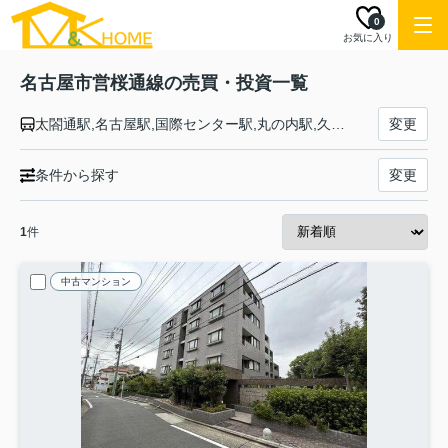
0
お気に入り
名古屋市営桜通線の売買・投資一覧
太閤通駅,名古屋駅,国際センター駅,丸の内駅,久屋大通駅,高岳駅,車道駅,今池駅,吹上駅,御器所駅,桜山駅,瑞穂区役所駅,瑞穂運動場西駅,新瑞橋駅,桜本町駅,鶴里駅,野並駅,鳴子北駅,相生山駅,神沢駅,徳重駅
変更
条件から探す
変更
1
件
中古マンション