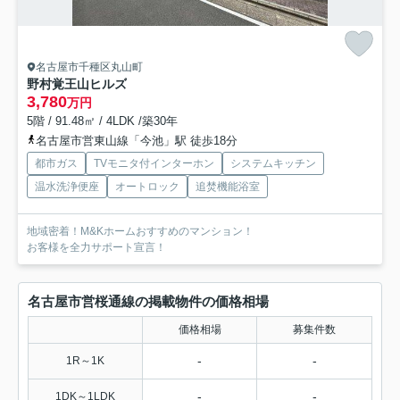
名古屋市千種区丸山町
野村覚王山ヒルズ
3,780
万円
5階 / 91.48㎡ / 4LDK /築30年
名古屋市営東山線「今池」駅 徒歩18分
都市ガス
TVモニタ付インターホン
システムキッチン
温水洗浄便座
オートロック
追焚機能浴室
地域密着！M&Kホームおすすめのマンション！
お客様を全力サポート宣言！
名古屋市営桜通線の掲載物件の価格相場
価格相場
募集件数
-
-
1R～1K
-
-
1DK～1LDK