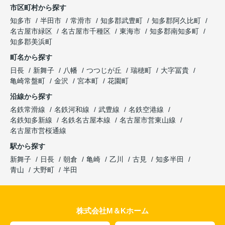
市区町村から探す
知多市
半田市
常滑市
知多郡武豊町
知多郡阿久比町
名古屋市緑区
名古屋市千種区
東海市
知多郡南知多町
知多郡美浜町
町名から探す
日長
新舞子
八幡
つつじが丘
瑞穂町
大字冨貴
亀崎常盤町
金沢
宮本町
花園町
沿線から探す
名鉄常滑線
名鉄河和線
武豊線
名鉄空港線
名鉄知多新線
名鉄名古屋本線
名古屋市営東山線
名古屋市営桜通線
駅から探す
新舞子
日長
朝倉
亀崎
乙川
古見
知多半田
青山
大野町
半田
株式会社M＆Kホーム