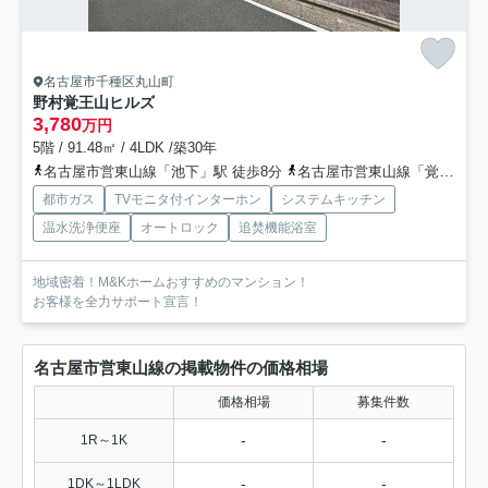
名古屋市千種区丸山町
野村覚王山ヒルズ
3,780
万円
5階 / 91.48㎡ / 4LDK /築30年
名古屋市営東山線「池下」駅 徒歩8分
名古屋市営東山線「覚王山」駅 徒歩9分
都市ガス
TVモニタ付インターホン
システムキッチン
温水洗浄便座
オートロック
追焚機能浴室
地域密着！M&Kホームおすすめのマンション！
お客様を全力サポート宣言！
名古屋市営東山線の掲載物件の価格相場
価格相場
募集件数
-
-
1R～1K
-
-
1DK～1LDK