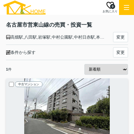
0
お気に入り
名古屋市営東山線の売買・投資一覧
高畑駅,八田駅,岩塚駅,中村公園駅,中村日赤駅,本陣駅,亀島駅,名古屋駅,伏見駅,栄駅,新栄町駅,千種駅,今池駅,池下駅,覚王山駅,本山駅,東山公園駅,星ヶ丘駅,一社駅,上社駅,本郷駅,藤が丘駅
変更
条件から探す
変更
1
件
中古マンション