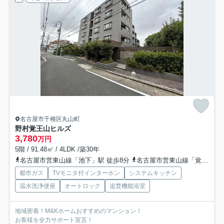
名古屋市千種区丸山町
野村覚王山ヒルズ
3,780
万円
5階 / 91.48㎡ / 4LDK /築30年
名古屋市営東山線「池下」駅 徒歩8分
名古屋市営東山線「覚王山」駅 徒歩9分
都市ガス
TVモニタ付インターホン
システムキッチン
温水洗浄便座
オートロック
追焚機能浴室
地域密着！M&Kホームおすすめのマンション！
お客様を全力サポート宣言！