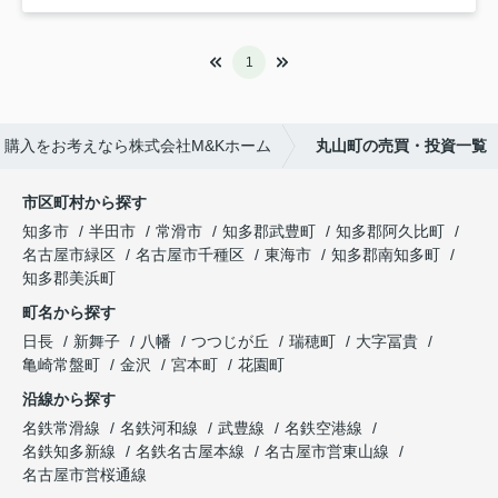
1
購入をお考えなら株式会社M&Kホーム
丸山町の売買・投資一覧
市区町村から探す
知多市
半田市
常滑市
知多郡武豊町
知多郡阿久比町
名古屋市緑区
名古屋市千種区
東海市
知多郡南知多町
知多郡美浜町
町名から探す
日長
新舞子
八幡
つつじが丘
瑞穂町
大字冨貴
亀崎常盤町
金沢
宮本町
花園町
沿線から探す
名鉄常滑線
名鉄河和線
武豊線
名鉄空港線
名鉄知多新線
名鉄名古屋本線
名古屋市営東山線
名古屋市営桜通線