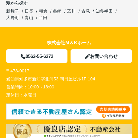
駅から探す
新舞子
日長
朝倉
亀崎
乙川
古見
知多半田
大野町
青山
半田
株式会社M＆Kホーム
0562-55-6272
お問い合わせ
〒478-0017
愛知県知多市新知字北浦53 朝日屋ビル1F 104
営業時間：
10:00～18:00
定休日：
水曜日