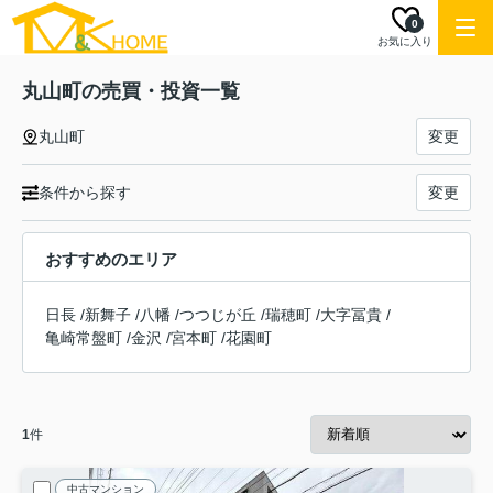
0
お気に入り
丸山町の売買・投資一覧
丸山町
変更
条件から探す
変更
おすすめのエリア
日長
/
新舞子
/
八幡
/
つつじが丘
/
瑞穂町
/
大字冨貴
/
亀崎常盤町
/
金沢
/
宮本町
/
花園町
1
件
中古マンション