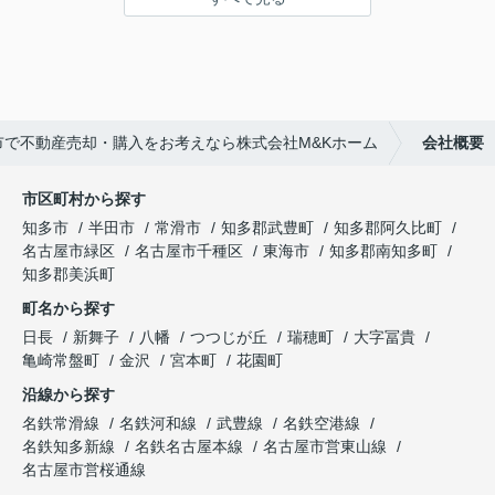
市で不動産売却・購入をお考えなら株式会社M&Kホーム
会社概要
市区町村から探す
知多市
半田市
常滑市
知多郡武豊町
知多郡阿久比町
名古屋市緑区
名古屋市千種区
東海市
知多郡南知多町
知多郡美浜町
町名から探す
日長
新舞子
八幡
つつじが丘
瑞穂町
大字冨貴
亀崎常盤町
金沢
宮本町
花園町
沿線から探す
名鉄常滑線
名鉄河和線
武豊線
名鉄空港線
名鉄知多新線
名鉄名古屋本線
名古屋市営東山線
名古屋市営桜通線