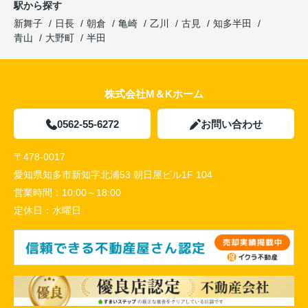
駅から探す
新舞子
日長
朝倉
亀崎
乙川
古見
知多半田
青山
大野町
半田
株式会社M＆Kホーム
0562-55-6272
お問い合わせ
〒478-0017
愛知県知多市新知字北浦53 朝日屋ビル1F 104
営業時間：
10:00～18:00
定休日：
水曜日