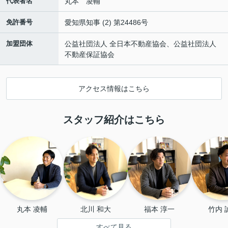
代表者名
丸本 凌輔
免許番号
愛知県知事 (2) 第24486号
加盟団体
公益社団法人 全日本不動産協会、公益社団法人
不動産保証協会
アクセス情報はこちら
スタッフ紹介はこちら
丸本 凌輔
北川 和大
福本 淳一
竹内 
すべて見る