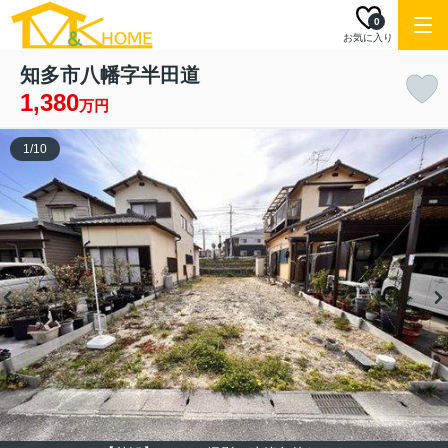
0
お気に入り
知多市八幡字半田道
1,380
万円
1
/
10