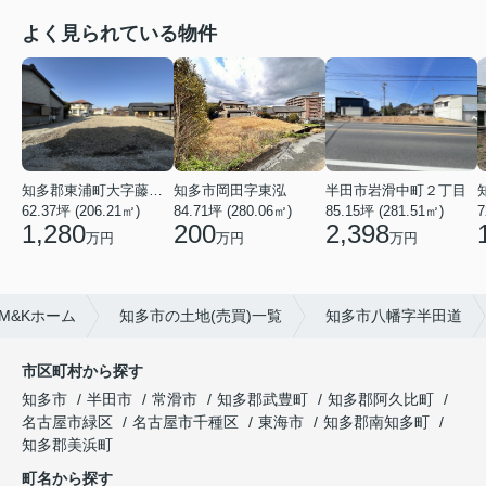
よく見られている物件
知多郡東浦町大字藤江字上廻間
知多市岡田字東泓
半田市岩滑中町２丁目
62.37坪 (206.21㎡)
84.71坪 (280.06㎡)
7
85.15坪 (281.51㎡)
1,280
200
2,398
万円
万円
万円
M&Kホーム
知多市の土地(売買)一覧
知多市八幡字半田道
市区町村から探す
知多市
半田市
常滑市
知多郡武豊町
知多郡阿久比町
名古屋市緑区
名古屋市千種区
東海市
知多郡南知多町
知多郡美浜町
町名から探す