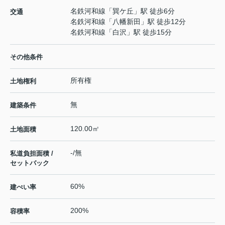
名鉄河和線
「
巽ケ丘
」駅 徒歩6分
交通
名鉄河和線
「
八幡新田
」駅 徒歩12分
名鉄河和線
「
白沢
」駅 徒歩15分
その他条件
所有権
土地権利
無
建築条件
120.00㎡
土地面積
-/無
私道負担面積 /
セットバック
60%
建ぺい率
200%
容積率