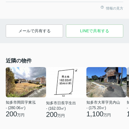
情報の見方
メールで共有する
LINEで共有する
近隣の物件
知多市岡田字東泓
知多市大草字見内山
知多市日長字生出
- (280.06㎡)
- (175.20㎡)
-
- (162.03㎡)
200
1,100
200
万円
万円
万円