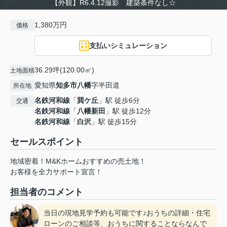
【外観】R6.4.12撮影 建築条件なし☆
1,380万円
価格
支払いシミュレーション
36.29坪(120.00㎡)
土地面積
愛知県
知多市
八幡
字半田道
所在地
名鉄河和線
「
巽ケ丘
」駅 徒歩6分
交通
名鉄河和線
「
八幡新田
」駅 徒歩12分
名鉄河和線
「
白沢
」駅 徒歩15分
セールスポイント
地域密着！M&Kホームおすすめの売土地！
お客様を全力サポート宣言！
担当者のコメント
当日の現地見学予約も可能です♪おうちの詳細・住宅
ローンのご相談等、おうちに関することならなんで