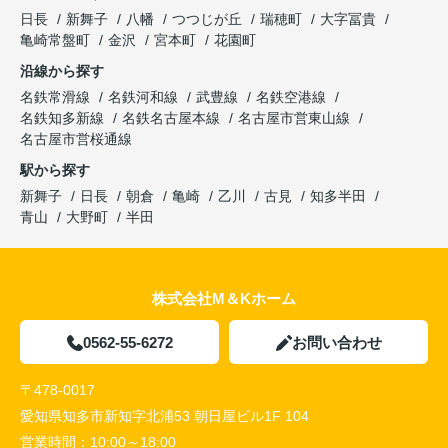
日長
新舞子
八幡
つつじが丘
瑞穂町
大字冨貴
亀崎常盤町
金沢
宮本町
花園町
沿線から探す
名鉄常滑線
名鉄河和線
武豊線
名鉄空港線
名鉄知多新線
名鉄名古屋本線
名古屋市営東山線
名古屋市営桜通線
駅から探す
新舞子
日長
朝倉
亀崎
乙川
古見
知多半田
青山
大野町
半田
株式会社M＆Kホーム
0562-55-6272
お問い合わせ
〒478-0017
愛知県知多市新知字北浦53 朝日屋ビル1F 104
営業時間：
10:00～18:00