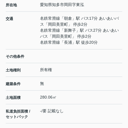
愛知県
知多市
岡田
字東泓
所在地
名鉄常滑線
「
朝倉
」駅 バス17分 あいあいバ
交通
ス「岡田美里町」 停歩2分
名鉄常滑線
「
新舞子
」駅 バス27分 あいあい
バス「岡田美里町」 停歩2分
名鉄常滑線
「
長浦
」駅 徒歩20分
その他条件
所有権
土地権利
無
建築条件
280.06㎡
土地面積
-/要 記載なし
私道負担面積 /
セットバック