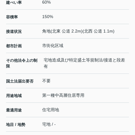
60%
建ぺい率
150%
容積率
角地(北東 公道 2.2m)(北西 公道 1.1m)
接道状況
市街化区域
都市計画
宅地造成及び特定盛土等規制法/接道と段差
その他法令上の制
限
有
不要
国土法届出要否
第一種中高層住居専用
用途地域
住宅用地
最適用途
宅地 / -
地目 / 地勢