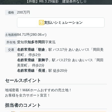
【外観】R6.3.29撮影 建築条件なし☆
200万円
価格
支払いシミュレーション
84.71坪(280.06㎡)
土地面積
愛知県
知多市
岡田
字東泓
所在地
名鉄常滑線
「
朝倉
」駅 バス17分 あいあいバス「岡田美
交通
里町」 停歩2分
名鉄常滑線
「
新舞子
」駅 バス27分 あいあいバス「岡田
美里町」 停歩2分
名鉄常滑線
「
長浦
」駅 徒歩20分
セールスポイント
地域密着！M&Kホームおすすめの売土地！
お客様を全力サポート宣言！
担当者のコメント