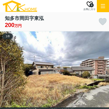
0
お気に入り
知多市岡田字東泓
200
万円
1
/
8