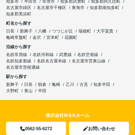
知多市
半田市
常滑市
知多郡武豊町
知多郡阿久比町
名古屋市緑区
名古屋市千種区
東海市
知多郡南知多町
知多郡美浜町
町名から探す
日長
新舞子
八幡
つつじが丘
瑞穂町
大字冨貴
亀崎常盤町
金沢
宮本町
花園町
沿線から探す
名鉄常滑線
名鉄河和線
武豊線
名鉄空港線
名鉄知多新線
名鉄名古屋本線
名古屋市営東山線
名古屋市営桜通線
駅から探す
新舞子
日長
朝倉
亀崎
乙川
古見
知多半田
大野町
青山
半田
株式会社M＆Kホーム
0562-55-6272
お問い合わせ