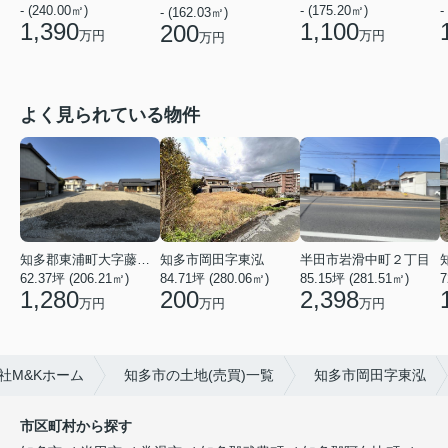
- (240.00㎡)
- (175.20㎡)
-
- (162.03㎡)
1,390
1,100
200
万円
万円
万円
よく見られている物件
知多郡東浦町大字藤江字上廻間
知多市岡田字東泓
半田市岩滑中町２丁目
62.37坪 (206.21㎡)
84.71坪 (280.06㎡)
7
85.15坪 (281.51㎡)
1,280
200
2,398
万円
万円
万円
社M&Kホーム
知多市の土地(売買)一覧
知多市岡田字東泓
市区町村から探す