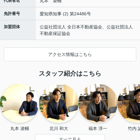
代表者名
丸本 凌輔
免許番号
愛知県知事 (2) 第24486号
加盟団体
公益社団法人 全日本不動産協会、公益社団法人
不動産保証協会
アクセス情報はこちら
スタッフ紹介はこちら
丸本 凌輔
北川 和大
福本 淳一
竹内 
すべて見る