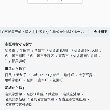
市で不動産売却・購入をお考えなら株式会社M&Kホーム
会社概要
市区町村から探す
知多市
半田市
常滑市
知多郡武豊町
知多郡阿久比町
名古屋市緑区
名古屋市千種区
東海市
知多郡南知多町
知多郡美浜町
町名から探す
日長
新舞子
八幡
つつじが丘
瑞穂町
大字冨貴
亀崎常盤町
金沢
宮本町
花園町
沿線から探す
名鉄常滑線
名鉄河和線
武豊線
名鉄空港線
名鉄知多新線
名鉄名古屋本線
名古屋市営東山線
名古屋市営桜通線