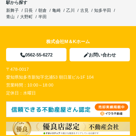
駅から探す
新舞子
日長
朝倉
亀崎
乙川
古見
知多半田
青山
大野町
半田
株式会社M＆Kホーム
0562-55-6272
お問い合わせ
〒478-0017
愛知県知多市新知字北浦53 朝日屋ビル1F 104
営業時間：
10:00～18:00
定休日：
水曜日