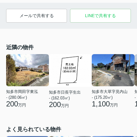
メールで共有する
LINEで共有する
近隣の物件
知多市岡田字東泓
知多市大草字見内山
知多市日長字生出
- (280.06㎡)
- (175.20㎡)
-
- (162.03㎡)
200
1,100
200
万円
万円
万円
よく見られている物件