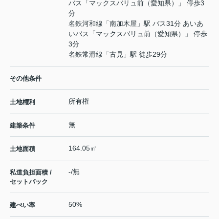
バス「マックスバリュ前（愛知県）」 停歩3
分
名鉄河和線
「
南加木屋
」駅 バス31分 あいあ
いバス「マックスバリュ前（愛知県）」 停歩
3分
名鉄常滑線
「
古見
」駅 徒歩29分
その他条件
所有権
土地権利
無
建築条件
164.05㎡
土地面積
-/無
私道負担面積 /
セットバック
50%
建ぺい率