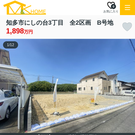
0
お気に入り
知多市にしの台3丁目 全2区画 B号地
1,898
万円
1
/
12