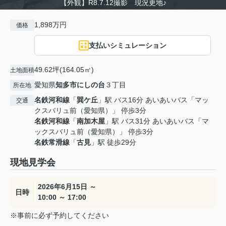
【外観】R8.7.12撮影 現況更地♪
1,898万円
価格
支払いシミュレーション
49.62坪(164.05㎡)
土地面積
愛知県
知多市
にしの台
３丁目
所在地
名鉄河和線
「
巽ケ丘
」駅 バス16分 あいあいバス「マッ
交通
クスバリュ前（愛知県）」 停歩3分
名鉄河和線
「
南加木屋
」駅 バス31分 あいあいバス「マ
ックスバリュ前（愛知県）」 停歩3分
名鉄常滑線
「
古見
」駅 徒歩29分
現地見学会
2026年6月15日 ～
日時
10:00 ～ 17:00
※事前に必ず予約してください