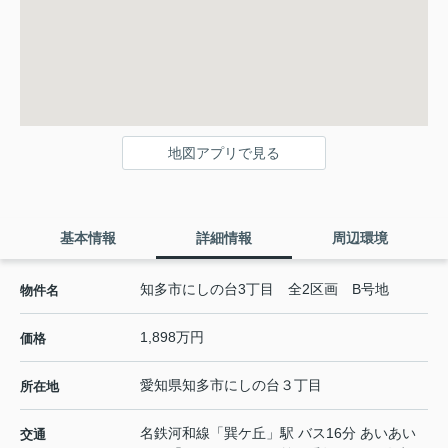
地図アプリで見る
基本情報
詳細情報
周辺環境
知多市にしの台3丁目 全2区画 B号地
物件名
1,898万円
価格
愛知県
知多市
にしの台
３丁目
所在地
名鉄河和線
「
巽ケ丘
」駅 バス16分 あいあい
交通