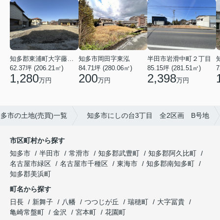
知多郡東浦町大字藤江字上廻間
知多市岡田字東泓
半田市岩滑中町２丁目
62.37坪 (206.21㎡)
84.71坪 (280.06㎡)
7
85.15坪 (281.51㎡)
1,280
200
2,398
万円
万円
万円
多市の土地(売買)一覧
知多市にしの台3丁目 全2区画 B号地
市区町村から探す
知多市
半田市
常滑市
知多郡武豊町
知多郡阿久比町
名古屋市緑区
名古屋市千種区
東海市
知多郡南知多町
知多郡美浜町
町名から探す
日長
新舞子
八幡
つつじが丘
瑞穂町
大字冨貴
亀崎常盤町
金沢
宮本町
花園町