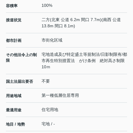
100%
容積率
二方(北東 公道 6.2m 間口 7.7m)(南西 公道
接道状況
13.8m 間口 8.1m)
市街化区域
都市計画
宅地造成及び特定盛土等規制法/日影制限有/都
その他法令上の制
限
市再生特別措置法 がけ条例 絶対高さ制限
10ｍ
不要
国土法届出要否
第一種低層住居専用
用途地域
住宅用地
最適用途
宅地 / -
地目 / 地勢