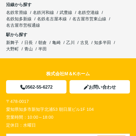
沿線から探す
名鉄常滑線
名鉄河和線
武豊線
名鉄空港線
名鉄知多新線
名鉄名古屋本線
名古屋市営東山線
名古屋市営桜通線
駅から探す
新舞子
日長
朝倉
亀崎
乙川
古見
知多半田
大野町
青山
半田
株式会社M＆Kホーム
0562-55-6272
お問い合わせ
〒478-0017
愛知県知多市新知字北浦53 朝日屋ビル1F 104
営業時間：
10:00～18:00
定休日：
水曜日