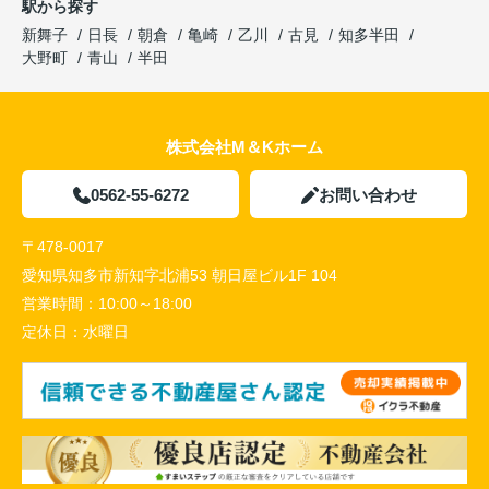
駅から探す
新舞子
日長
朝倉
亀崎
乙川
古見
知多半田
大野町
青山
半田
株式会社M＆Kホーム
0562-55-6272
お問い合わせ
〒478-0017
愛知県知多市新知字北浦53 朝日屋ビル1F 104
営業時間：
10:00～18:00
定休日：
水曜日