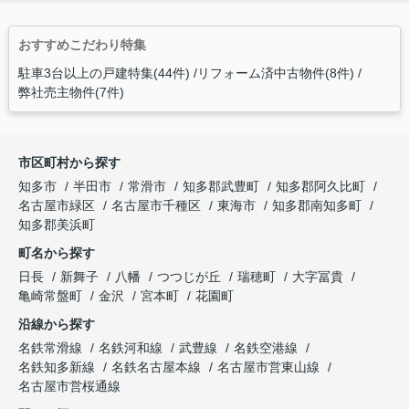
おすすめこだわり特集
駐車3台以上の戸建特集(44件)
リフォーム済中古物件(8件)
弊社売主物件(7件)
市区町村から探す
知多市
半田市
常滑市
知多郡武豊町
知多郡阿久比町
名古屋市緑区
名古屋市千種区
東海市
知多郡南知多町
知多郡美浜町
町名から探す
日長
新舞子
八幡
つつじが丘
瑞穂町
大字冨貴
亀崎常盤町
金沢
宮本町
花園町
沿線から探す
名鉄常滑線
名鉄河和線
武豊線
名鉄空港線
名鉄知多新線
名鉄名古屋本線
名古屋市営東山線
名古屋市営桜通線