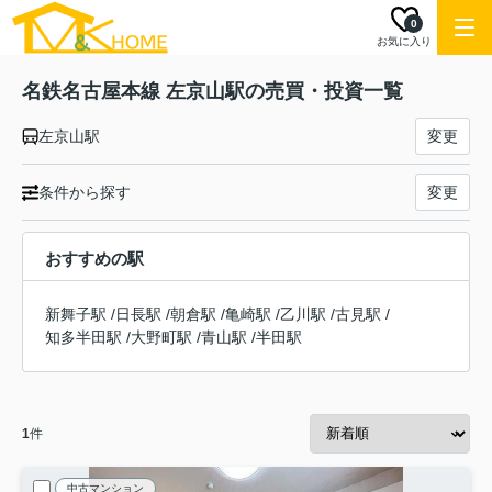
0
お気に入り
名鉄名古屋本線 左京山駅の売買・投資一覧
左京山駅
変更
条件から探す
変更
おすすめの駅
新舞子駅
/
日長駅
/
朝倉駅
/
亀崎駅
/
乙川駅
/
古見駅
/
知多半田駅
/
大野町駅
/
青山駅
/
半田駅
1
件
中古マンション