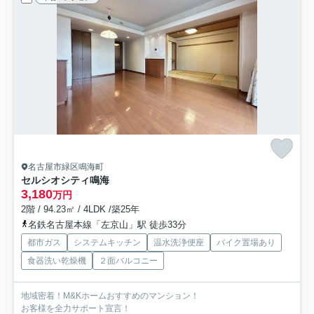
名古屋市緑区鳴海町
セルシオシティ鳴海
3,180
万円
2階 / 94.23㎡ / 4LDK /築25年
名鉄名古屋本線「左京山」駅 徒歩33分
都市ガス
システムキッチン
温水洗浄便座
バイク置場あり
食器洗い乾燥機
２面バルコニー
地域密着！M&Kホームおすすめのマンション！
お客様を全力サポート宣言！