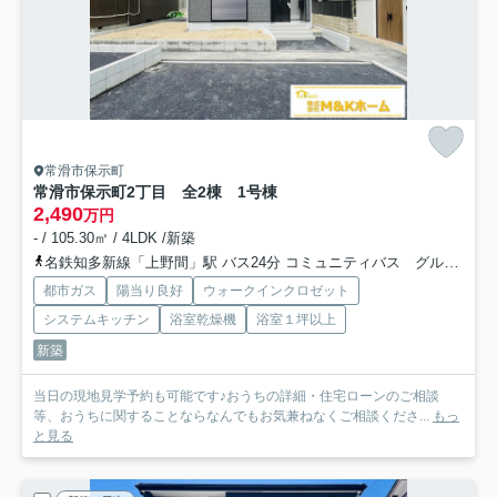
常滑市保示町
常滑市保示町2丁目 全2棟 1号棟
2,490
万円
- / 105.30㎡ / 4LDK /新築
名鉄知多新線「上野間」駅 バス24分 コミュニティバス グルーン「保示」 停歩3分
都市ガス
陽当り良好
ウォークインクロゼット
システムキッチン
浴室乾燥機
浴室１坪以上
新築
当日の現地見学予約も可能です♪おうちの詳細・住宅ローンのご相談
等、おうちに関することならなんでもお気兼ねなくご相談くださ...
もっ
と見る