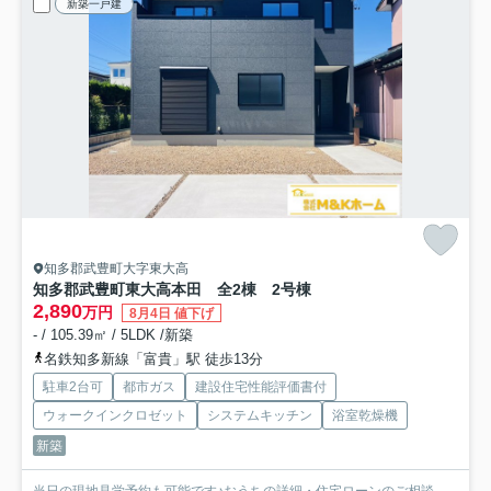
新築一戸建
知多郡武豊町大字東大高
知多郡武豊町東大高本田 全2棟 2号棟
2,890
万円
8月4日 値下げ
- / 105.39㎡ / 5LDK /新築
名鉄知多新線「富貴」駅 徒歩13分
駐車2台可
都市ガス
建設住宅性能評価書付
ウォークインクロゼット
システムキッチン
浴室乾燥機
新築