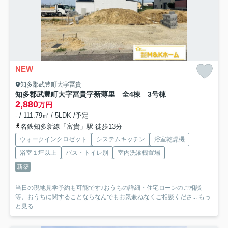
NEW
知多郡武豊町大字冨貴
知多郡武豊町大字冨貴字新薄里 全4棟 3号棟
2,880
万円
- / 111.79㎡ / 5LDK /予定
名鉄知多新線「富貴」駅 徒歩13分
ウォークインクロゼット
システムキッチン
浴室乾燥機
浴室１坪以上
バス・トイレ別
室内洗濯機置場
新築
当日の現地見学予約も可能です♪おうちの詳細・住宅ローンのご相談
等、おうちに関することならなんでもお気兼ねなくご相談くださ...
もっ
と見る