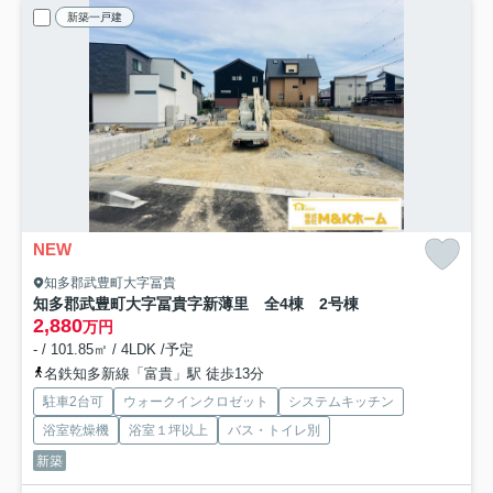
新築一戸建
NEW
知多郡武豊町大字冨貴
知多郡武豊町大字冨貴字新薄里 全4棟 2号棟
2,880
万円
- / 101.85㎡ / 4LDK /予定
名鉄知多新線「富貴」駅 徒歩13分
駐車2台可
ウォークインクロゼット
システムキッチン
浴室乾燥機
浴室１坪以上
バス・トイレ別
新築