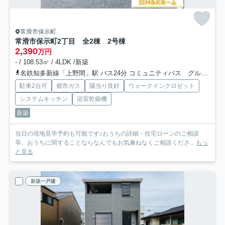
常滑市保示町
常滑市保示町2丁目 全2棟 2号棟
2,390
万円
- / 108.53㎡ / 4LDK /新築
名鉄知多新線「上野間」駅 バス24分 コミュニティバス グルーン「保示」 停歩3分
駐車2台可
都市ガス
陽当り良好
ウォークインクロゼット
システムキッチン
浴室乾燥機
新築
当日の現地見学予約も可能です♪おうちの詳細・住宅ローンのご相談
等、おうちに関することならなんでもお気兼ねなくご相談くださ...
もっ
と見る
新築一戸建