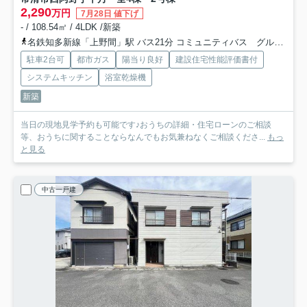
2,290
万円
7月28日 値下げ
- / 108.54㎡ / 4LDK /新築
名鉄知多新線「上野間」駅 バス21分 コミュニティバス グルーン「阿野」 停歩12分
駐車2台可
都市ガス
陽当り良好
建設住宅性能評価書付
システムキッチン
浴室乾燥機
新築
当日の現地見学予約も可能です♪おうちの詳細・住宅ローンのご相談
等、おうちに関することならなんでもお気兼ねなくご相談くださ...
もっ
と見る
中古一戸建