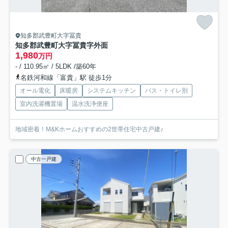
知多郡武豊町大字冨貴
知多郡武豊町大字冨貴字外面
1,980
万円
- / 110.95㎡ / 5LDK /築60年
名鉄河和線「富貴」駅 徒歩1分
オール電化
床暖房
システムキッチン
バス・トイレ別
室内洗濯機置場
温水洗浄便座
地域密着！M&Kホームおすすめの2世帯住宅中古戸建♪
中古一戸建