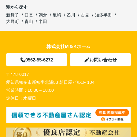
駅から探す
新舞子
日長
朝倉
亀崎
乙川
古見
知多半田
大野町
青山
半田
株式会社M＆Kホーム
0562-55-6272
お問い合わせ
〒478-0017
愛知県知多市新知字北浦53 朝日屋ビル1F 104
営業時間：
10:00～18:00
定休日：
水曜日