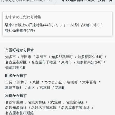
おすすめこだわり特集
駐車3台以上の戸建特集(44件)
リフォーム済中古物件(8件)
弊社売主物件(7件)
市区町村から探す
知多市
半田市
常滑市
知多郡武豊町
知多郡阿久比町
名古屋市緑区
名古屋市千種区
東海市
知多郡南知多町
知多郡美浜町
町名から探す
日長
新舞子
八幡
つつじが丘
瑞穂町
大字冨貴
亀崎常盤町
金沢
宮本町
花園町
沿線から探す
名鉄常滑線
名鉄河和線
武豊線
名鉄空港線
名鉄知多新線
名鉄名古屋本線
名古屋市営東山線
名古屋市営桜通線