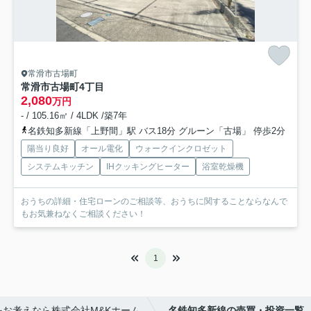
常滑市古場町
常滑市古場町4丁目
2,080
万円
- / 105.16㎡ / 4LDK /築7年
名鉄知多新線「上野間」駅 バス18分 グルーン「古場」 停歩2分
陽当り良好
オール電化
ウォークインクロゼット
システムキッチン
IHクッキングヒーター
浴室乾燥機
おうちの詳細・住宅ローンのご相談等、おうちに関することならなんで
もお気兼ねなくご相談ください！
1
お考えなら株式会社M&Kホーム
名鉄知多新線の売買・投資一覧