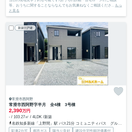
当日の現地見学予約も可能です♪おうちの詳細・住宅ローンのご相談
等、おうちに関することならなんでもお気兼ねなくご相談くださ...
もっ
と見る
新築一戸建
常滑市西阿野
常滑市西阿野字半月 全4棟 3号棟
2,390
万円
- / 103.27㎡ / 4LDK /新築
名鉄知多新線「上野間」駅 バス21分 コミュニティバス グルーン「阿野」 停歩12分
駐車2台可
都市ガス
陽当り良好
建設住宅性能評価書付