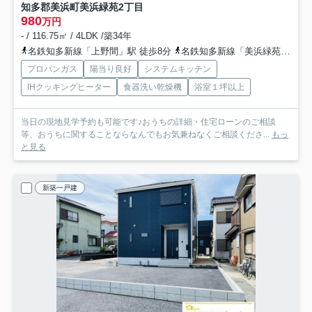
知多郡美浜町美浜緑苑2丁目
980
万円
- / 116.75㎡ / 4LDK /築34年
名鉄知多新線「上野間」駅 徒歩8分
名鉄知多新線「美浜緑苑」駅 徒歩13分
プロパンガス
陽当り良好
システムキッチン
IHクッキングヒーター
食器洗い乾燥機
浴室１坪以上
当日の現地見学予約も可能です♪おうちの詳細・住宅ローンのご相談
等、おうちに関することならなんでもお気兼ねなくご相談くださ...
もっ
と見る
新築一戸建