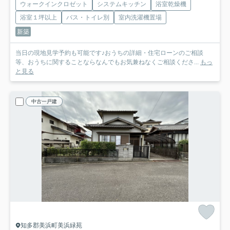
ウォークインクロゼット
システムキッチン
浴室乾燥機
浴室１坪以上
バス・トイレ別
室内洗濯機置場
新築
当日の現地見学予約も可能です♪おうちの詳細・住宅ローンのご相談
等、おうちに関することならなんでもお気兼ねなくご相談くださ...
もっ
と見る
中古一戸建
知多郡美浜町美浜緑苑