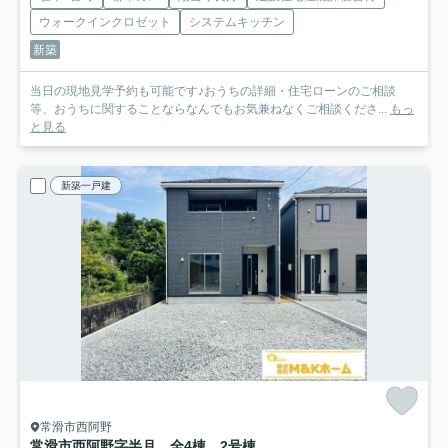
ウォークインクロゼット
システムキッチン
新築
当日の現地見学予約も可能です♪おうちの詳細・住宅ローンのご相談
等、おうちに関することならなんでもお気兼ねなくご相談くださ...
もっ
と見る
新築一戸建
常滑市西阿野
常滑市西阿野字半月 全4棟 2号棟