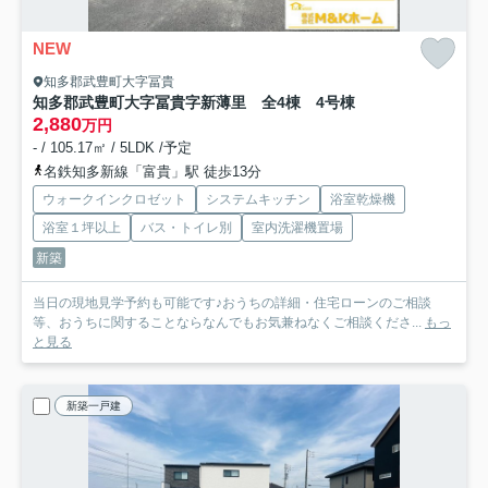
NEW
知多郡武豊町大字冨貴
知多郡武豊町大字冨貴字新薄里 全4棟 4号棟
2,880
万円
- / 105.17㎡ / 5LDK /予定
名鉄知多新線「富貴」駅 徒歩13分
ウォークインクロゼット
システムキッチン
浴室乾燥機
浴室１坪以上
バス・トイレ別
室内洗濯機置場
新築
当日の現地見学予約も可能です♪おうちの詳細・住宅ローンのご相談
等、おうちに関することならなんでもお気兼ねなくご相談くださ...
もっ
と見る
新築一戸建