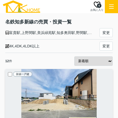
0
お気に入り
名鉄知多新線の売買・投資一覧
富貴駅,上野間駅,美浜緑苑駅,知多奥田駅,野間駅,内海駅
変更
4K,4DK,4LDK以上
変更
12
件
新築一戸建