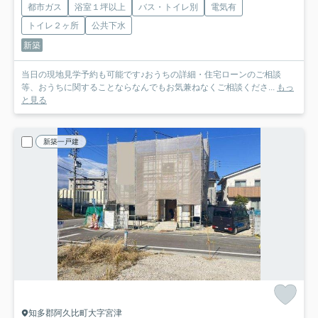
都市ガス
浴室１坪以上
バス・トイレ別
電気有
トイレ２ヶ所
公共下水
新築
当日の現地見学予約も可能です♪おうちの詳細・住宅ローンのご相談
等、おうちに関することならなんでもお気兼ねなくご相談くださ...
もっ
と見る
新築一戸建
知多郡阿久比町大字宮津