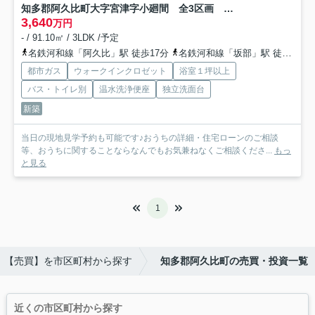
知多郡阿久比町大字宮津字小廻間 全3区画 E-1区画
3,640
万円
- / 91.10㎡ / 3LDK /予定
名鉄河和線「阿久比」駅 徒歩17分
名鉄河和線「坂部」駅 徒歩18分
都市ガス
ウォークインクロゼット
浴室１坪以上
バス・トイレ別
温水洗浄便座
独立洗面台
新築
当日の現地見学予約も可能です♪おうちの詳細・住宅ローンのご相談
等、おうちに関することならなんでもお気兼ねなくご相談くださ...
もっ
と見る
1
【売買】を市区町村から探す
知多郡阿久比町の売買・投資一覧
近くの市区町村から探す