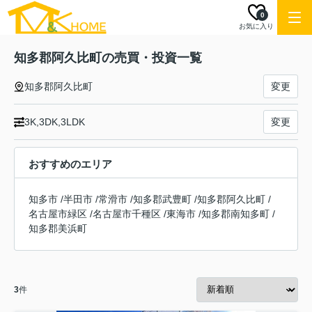
0
お気に入り
知多郡阿久比町の売買・投資一覧
知多郡阿久比町
変更
3K,3DK,3LDK
変更
おすすめのエリア
知多市
/
半田市
/
常滑市
/
知多郡武豊町
/
知多郡阿久比町
/
名古屋市緑区
/
名古屋市千種区
/
東海市
/
知多郡南知多町
/
知多郡美浜町
3
件