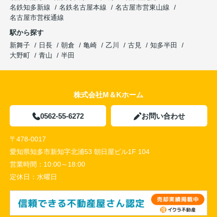
名鉄知多新線
名鉄名古屋本線
名古屋市営東山線
名古屋市営桜通線
駅から探す
新舞子
日長
朝倉
亀崎
乙川
古見
知多半田
大野町
青山
半田
株式会社M＆Kホーム
0562-55-6272
お問い合わせ
〒478-0017
愛知県知多市新知字北浦53 朝日屋ビル1F 104
営業時間：
10:00～18:00
定休日：
水曜日