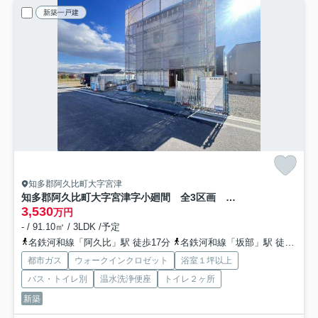
新築一戸建
知多郡阿久比町大字宮津
知多郡阿久比町大字宮津字小廻間 全3区画 E-12区画
3,530
万円
- / 91.10㎡ / 3LDK /予定
名鉄河和線「阿久比」駅 徒歩17分
名鉄河和線「坂部」駅 徒歩18分
都市ガス
ウォークインクロゼット
浴室１坪以上
バス・トイレ別
温水洗浄便座
トイレ２ヶ所
新築