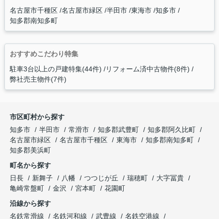
名古屋市千種区
名古屋市緑区
半田市
東海市
知多市
知多郡南知多町
おすすめこだわり特集
駐車3台以上の戸建特集(44件)
リフォーム済中古物件(8件)
弊社売主物件(7件)
市区町村から探す
知多市
半田市
常滑市
知多郡武豊町
知多郡阿久比町
名古屋市緑区
名古屋市千種区
東海市
知多郡南知多町
知多郡美浜町
町名から探す
日長
新舞子
八幡
つつじが丘
瑞穂町
大字冨貴
亀崎常盤町
金沢
宮本町
花園町
沿線から探す
名鉄常滑線
名鉄河和線
武豊線
名鉄空港線