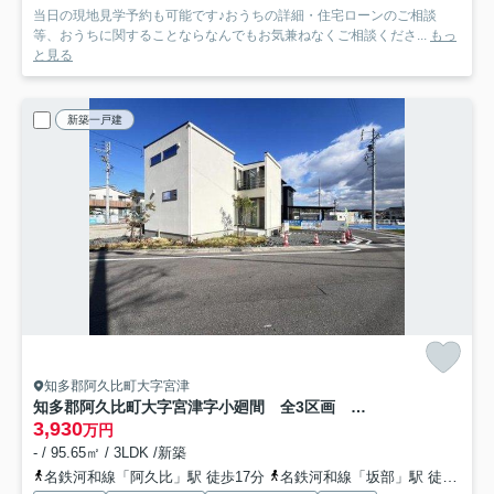
当日の現地見学予約も可能です♪おうちの詳細・住宅ローンのご相談
等、おうちに関することならなんでもお気兼ねなくご相談くださ...
もっ
と見る
新築一戸建
知多郡阿久比町大字宮津
知多郡阿久比町大字宮津字小廻間 全3区画 E-8区画
3,930
万円
- / 95.65㎡ / 3LDK /新築
名鉄河和線「阿久比」駅 徒歩17分
名鉄河和線「坂部」駅 徒歩18分