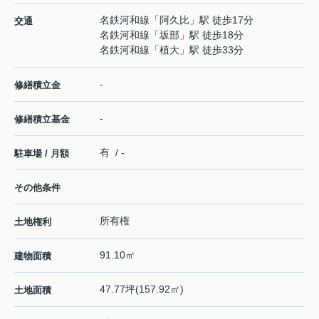
名鉄河和線
「
阿久比
」駅 徒歩17分
交通
名鉄河和線
「
坂部
」駅 徒歩18分
名鉄河和線
「
植大
」駅 徒歩33分
-
修繕積立金
-
修繕積立基金
有 / -
駐車場 / 月額
その他条件
所有権
土地権利
91.10㎡
建物面積
47.77坪(157.92㎡)
土地面積