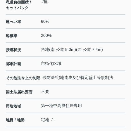
-/無
私道負担面積 /
セットバック
60%
建ぺい率
200%
容積率
角地(南 公道 5.0m)(西 公道 7.4m)
接道状況
市街化区域
都市計画
砂防法/宅地造成及び特定盛土等規制法
その他法令上の制限
不要
国土法届出要否
第一種中高層住居専用
用途地域
宅地 / -
地目 / 地勢