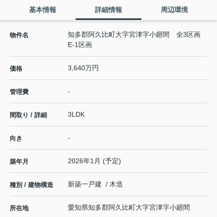
基本情報
詳細情報
周辺環境
知多郡阿久比町大字宮津字小廻間 全3区画
物件名
E-1区画
3,640万円
価格
-
管理費
3LDK
間取り / 詳細
-
向き
2026年1月 (予定)
築年月
新築一戸建 / 木造
種別 / 建物構造
愛知県
知多郡阿久比町
大字宮津
字小廻間
所在地