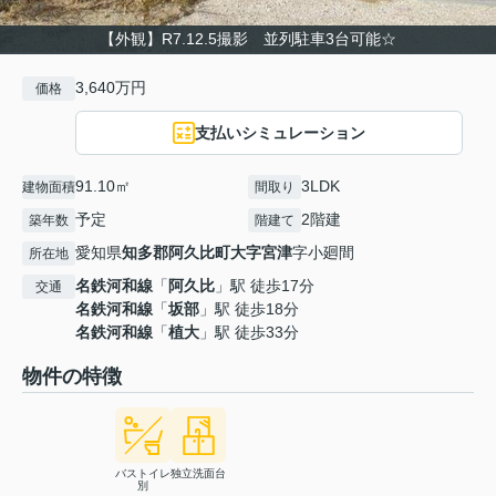
【外観】R7.12.5撮影 並列駐車3台可能☆
3,640万円
価格
支払いシミュレーション
91.10㎡
3LDK
建物面積
間取り
予定
2階建
築年数
階建て
愛知県
知多郡阿久比町
大字宮津
字小廻間
所在地
名鉄河和線
「
阿久比
」駅 徒歩17分
交通
名鉄河和線
「
坂部
」駅 徒歩18分
名鉄河和線
「
植大
」駅 徒歩33分
物件の特徴
バストイレ
独立洗面台
別