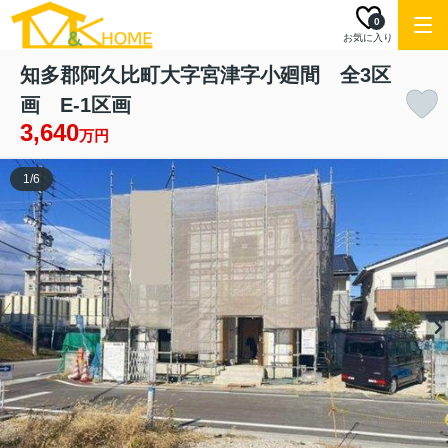
0
お気に入り
知多郡阿久比町大字宮津字小廻間 全3区
画 E-1区画
3,640
万円
1
/
6