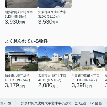
知多郡阿久比町大字宮津字小廻間
知多郡阿久比町大字宮津字小廻間
3LDK (95.65㎡)
3LDK (91.10㎡)
3,930
3,530
万円
万円
よく見られている物件
知多市八幡字堀切
常滑市古場町４丁目
半田市花園町４丁目
4SLDK (196.74㎡)
4LDK (105.16㎡)
3SLDK (109.64㎡)
4
3,179
2,080
3,398
万円
万円
万円
買)一覧
知多郡阿久比町大字宮津字小廻間 全3区画 E-1区画