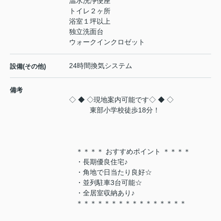
温水洗浄便座
トイレ２ヶ所
浴室１坪以上
独立洗面台
ウォークインクロゼット
24時間換気システム
設備(その他)
備考
◇ ◆ ◇現地案内可能です◇ ◆ ◇
東部小学校徒歩18分！
＊＊＊＊ おすすめポイント ＊＊＊＊
・長期優良住宅♪
・角地で日当たり良好☆
・並列駐車3台可能☆
・全居室収納あり♪
＊＊＊＊＊＊＊＊＊＊＊＊＊＊＊＊