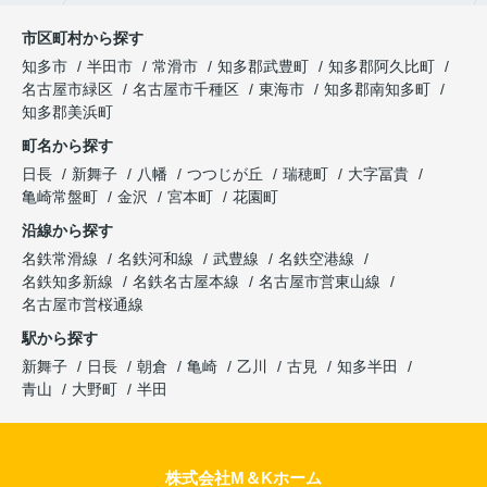
市区町村から探す
知多市
半田市
常滑市
知多郡武豊町
知多郡阿久比町
名古屋市緑区
名古屋市千種区
東海市
知多郡南知多町
知多郡美浜町
町名から探す
日長
新舞子
八幡
つつじが丘
瑞穂町
大字冨貴
亀崎常盤町
金沢
宮本町
花園町
沿線から探す
名鉄常滑線
名鉄河和線
武豊線
名鉄空港線
名鉄知多新線
名鉄名古屋本線
名古屋市営東山線
名古屋市営桜通線
駅から探す
新舞子
日長
朝倉
亀崎
乙川
古見
知多半田
青山
大野町
半田
株式会社M＆Kホーム