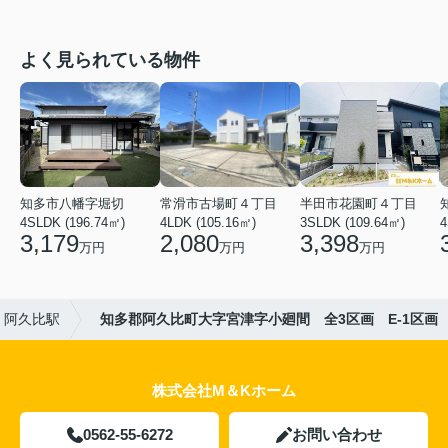
よく見られている物件
知多市八幡字堀切
常滑市古場町４丁目
半田市花園町４丁目
4SLDK (196.74㎡)
4LDK (105.16㎡)
3SLDK (109.64㎡)
4
3,179
2,080
3,398
万円
万円
万円
阿久比駅
知多郡阿久比町大字宮津字小廻間 全3区画 E-1区画
株式会社M＆Kホーム
0562-55-6272
お問い合わせ