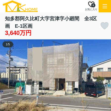
0
お気に入り
知多郡阿久比町大字宮津字小廻間 全3区
画 E-1区画
3,640万円
1
/
5