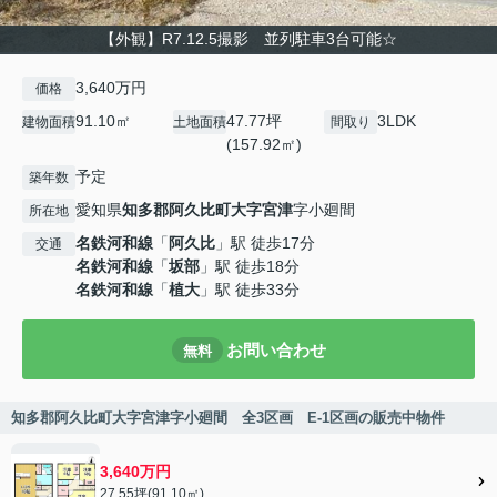
【外観】R7.12.5撮影 並列駐車3台可能☆
3,640万円
価格
91.10㎡
47.77坪
3LDK
建物面積
土地面積
間取り
(157.92㎡)
予定
築年数
愛知県
知多郡阿久比町
大字宮津
字小廻間
所在地
名鉄河和線
「
阿久比
」駅 徒歩17分
交通
名鉄河和線
「
坂部
」駅 徒歩18分
名鉄河和線
「
植大
」駅 徒歩33分
お問い合わせ
無料
知多郡阿久比町大字宮津字小廻間 全3区画 E-1区画の販売中物件
3,640万円
27.55坪(91.10㎡)