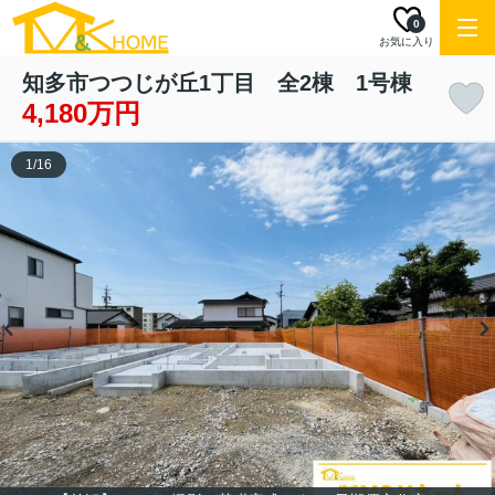
0
お気に入り
知多市つつじが丘1丁目 全2棟 1号棟
4,180万円
1
/
16