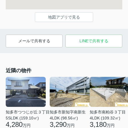
地図アプリで見る
メールで共有する
LINEで共有する
近隣の物件
知多市つつじが丘３丁目
知多市新知字南新生
知多市南粕谷３丁目
5SLDK (159.10㎡)
4LDK (98.56㎡)
4LDK (109.32㎡)
4,280
3,290
3,180
万円
万円
万円