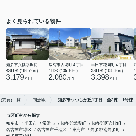
よく見られている物件
知多市八幡字堀切
常滑市古場町４丁目
半田市花園町４丁目
4SLDK (196.74㎡)
4LDK (105.16㎡)
3SLDK (109.64㎡)
4
3,179
2,080
3,398
万円
万円
万円
(売買)一覧
朝倉駅
知多市つつじが丘1丁目 全2棟 1号棟
市区町村から探す
知多市
半田市
常滑市
知多郡武豊町
知多郡阿久比町
名古屋市緑区
名古屋市千種区
東海市
知多郡南知多町