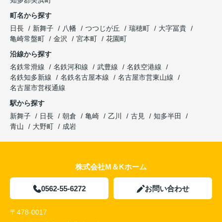
知多郡美浜町
町名から探す
日長
新舞子
八幡
つつじが丘
瑞穂町
大字冨貴
亀崎常盤町
金沢
宮本町
花園町
沿線から探す
名鉄常滑線
名鉄河和線
武豊線
名鉄空港線
名鉄知多新線
名鉄名古屋本線
名古屋市営東山線
名古屋市営桜通線
駅から探す
新舞子
日長
朝倉
亀崎
乙川
古見
知多半田
青山
大野町
成岩
株式会社M＆Kホーム
0562-55-6272
お問い合わせ
〒478-0017