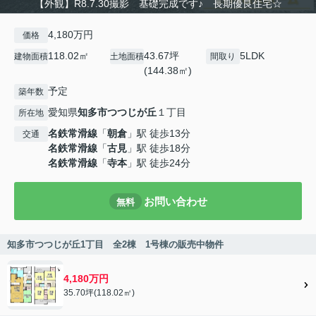
【外観】R8.7.30撮影 基礎完成です♪ 長期優良住宅☆
4,180万円
価格
118.02㎡
43.67坪
5LDK
建物面積
土地面積
間取り
(144.38㎡)
予定
築年数
愛知県
知多市
つつじが丘
１丁目
所在地
名鉄常滑線
「
朝倉
」駅 徒歩13分
交通
名鉄常滑線
「
古見
」駅 徒歩18分
名鉄常滑線
「
寺本
」駅 徒歩24分
お問い合わせ
無料
知多市つつじが丘1丁目 全2棟 1号棟の販売中物件
4,180万円
35.70坪(118.02㎡)