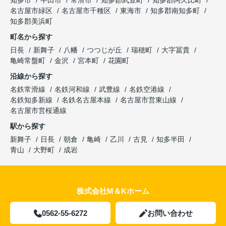
知多市
半田市
常滑市
知多郡武豊町
知多郡阿久比町
名古屋市緑区
名古屋市千種区
東海市
知多郡南知多町
知多郡美浜町
町名から探す
日長
新舞子
八幡
つつじが丘
瑞穂町
大字冨貴
亀崎常盤町
金沢
宮本町
花園町
沿線から探す
名鉄常滑線
名鉄河和線
武豊線
名鉄空港線
名鉄知多新線
名鉄名古屋本線
名古屋市営東山線
名古屋市営桜通線
駅から探す
新舞子
日長
朝倉
亀崎
乙川
古見
知多半田
青山
大野町
成岩
株式会社M＆Kホーム
0562-55-6272
お問い合わせ