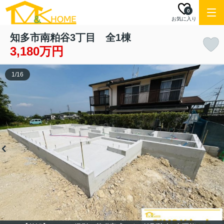
0
お気に入り
知多市南粕谷3丁目 全1棟
3,180万円
1
/
16