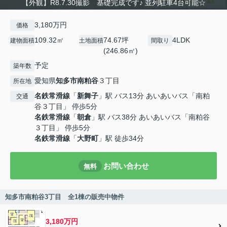
【外観】R8.7.30撮影 基礎完成です♪ 並列駐車4台可能☆
3,180万円
価格
109.32㎡
74.67坪
4LDK
建物面積
土地面積
間取り
(246.86㎡)
予定
築年数
愛知県
知多市
南粕谷
３丁目
所在地
名鉄常滑線
「
新舞子
」駅 バス13分 あいあいバス「南粕
交通
谷３丁目」 停歩5分
名鉄常滑線
「
朝倉
」駅 バス38分 あいあいバス「南粕谷
３丁目」 停歩5分
名鉄常滑線
「
大野町
」駅 徒歩34分
お問い合わせ
無料
知多市南粕谷3丁目 全1棟の販売中物件
3,180万円