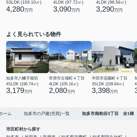
5SLDK (159.10㎡)
4LDK (97.72㎡)
4LDK (98.56㎡)
4,280
3,090
3,290
万円
万円
万円
よく見られている物件
知多市八幡字堀切
常滑市古場町４丁目
半田市花園町４丁目
4SLDK (196.74㎡)
4LDK (105.16㎡)
3SLDK (109.64㎡)
4
3,179
2,080
3,398
万円
万円
万円
ホーム
知多市の戸建(売買)一覧
知多市南粕谷3丁目 全1棟
市区町村から探す