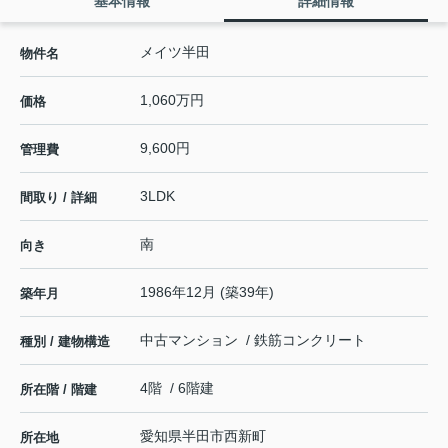
基本情報
詳細情報
メイツ半田
物件名
1,060万円
価格
9,600円
管理費
3LDK
間取り / 詳細
南
向き
1986年12月 (築39年)
築年月
中古マンション / 鉄筋コンクリート
種別 / 建物構造
4階 / 6階建
所在階 / 階建
愛知県
半田市
西新町
所在地