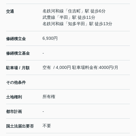
名鉄河和線
「
住吉町
」駅 徒歩6分
交通
武豊線
「
半田
」駅 徒歩11分
名鉄河和線
「
知多半田
」駅 徒歩13分
6,930円
修繕積立金
-
修繕積立基金
空有 / 4,000円 駐車場料金有:4000円/月
駐車場 / 月額
その他条件
所有権
土地権利
-
都市計画
不要
国土法届出要否