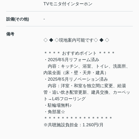
TVモニタ付インターホン
-
設備(その他)
備考
◇ ◆ ◇現地案内可能です◇ ◆ ◇
＊＊＊＊ おすすめポイント ＊＊＊＊
・2025年5月リフォーム済み
内容：キッチン、浴室、トイレ、洗面所、
内装全面（床・壁・天井・建具）
・2025年5月リノベーション済み
内容：洋室・和室を独立間に変更、給湯
管・追い炊き配管更新、建具交換、カーペッ
ト→L45フローリング
・駐輪場無料♪
・角部屋☆
＊＊＊＊＊＊＊＊＊＊＊＊＊＊＊＊
※共聴施設負担金：1.260円/月