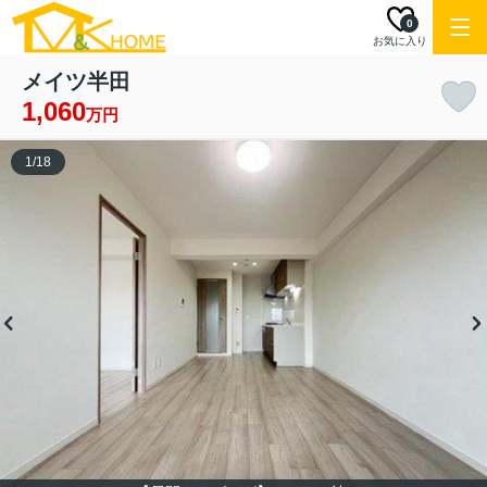
0
お気に入り
メイツ半田
1,060
万円
1
/
18