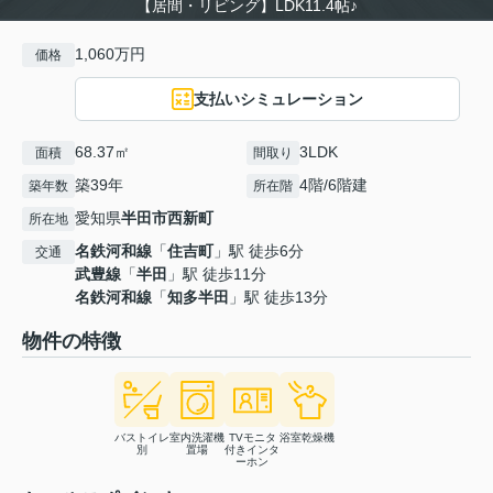
【居間・リビング】LDK11.4帖♪
1,060万円
価格
支払いシミュレーション
68.37㎡
3LDK
面積
間取り
築39年
4階/6階建
築年数
所在階
愛知県
半田市
西新町
所在地
名鉄河和線
「
住吉町
」駅 徒歩6分
交通
武豊線
「
半田
」駅 徒歩11分
名鉄河和線
「
知多半田
」駅 徒歩13分
物件の特徴
バストイレ
室内洗濯機
TVモニタ
浴室乾燥機
別
置場
付きインタ
ーホン