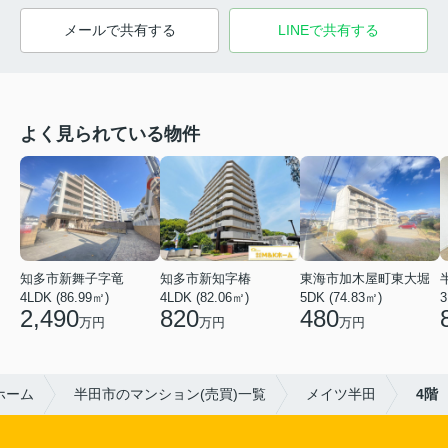
メールで共有する
LINEで共有する
よく見られている物件
知多市新知字椿
知多市新舞子字竜
東海市加木屋町東大堀
3
4LDK (82.06㎡)
4LDK (86.99㎡)
5DK (74.83㎡)
820
2,490
480
万円
万円
万円
ホーム
半田市のマンション(売買)一覧
メイツ半田
4階