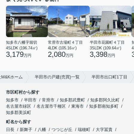
知多市八幡字堀切
常滑市古場町４丁目
半田市花園町４丁目
4SLDK (196.74㎡)
4LDK (105.16㎡)
3SLDK (109.64㎡)
4
3,179
2,080
3,398
万円
万円
万円
M&Kホーム
半田市の戸建(売買)一覧
半田市出口町1丁目
市区町村から探す
知多市
半田市
常滑市
知多郡武豊町
知多郡阿久比町
名古屋市緑区
名古屋市千種区
東海市
知多郡南知多町
知多郡美浜町
町名から探す
日長
新舞子
八幡
つつじが丘
瑞穂町
大字冨貴