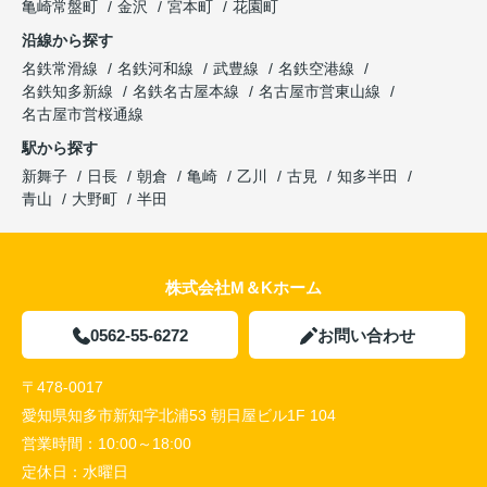
亀崎常盤町
金沢
宮本町
花園町
沿線から探す
名鉄常滑線
名鉄河和線
武豊線
名鉄空港線
名鉄知多新線
名鉄名古屋本線
名古屋市営東山線
名古屋市営桜通線
駅から探す
新舞子
日長
朝倉
亀崎
乙川
古見
知多半田
青山
大野町
半田
株式会社M＆Kホーム
0562-55-6272
お問い合わせ
〒478-0017
愛知県知多市新知字北浦53 朝日屋ビル1F 104
営業時間：
10:00～18:00
定休日：
水曜日