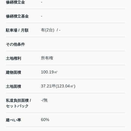
-
修繕積立金
-
修繕積立基金
有(2台) / -
駐車場 / 月額
その他条件
所有権
土地権利
100.19㎡
建物面積
37.21坪(123.04㎡)
土地面積
-/無
私道負担面積 /
セットバック
60%
建ぺい率