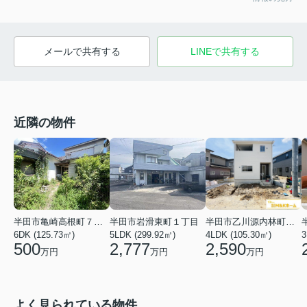
メールで共有する
LINEで共有する
近隣の物件
半田市亀崎高根町７丁目
半田市岩滑東町１丁目
半田市乙川源内林町２丁目
6DK (125.73㎡)
5LDK (299.92㎡)
4LDK (105.30㎡)
3
500
2,777
2,590
万円
万円
万円
よく見られている物件