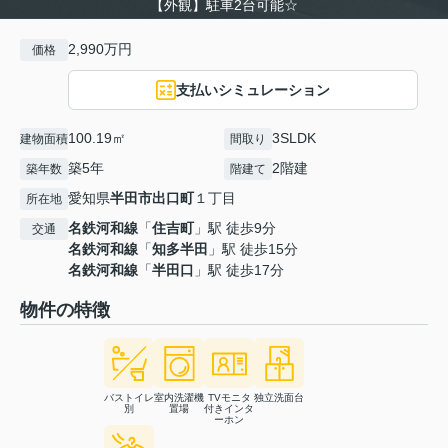
【外観】駐車2台可能☆
2,990万円
価格
支払いシミュレーション
100.19㎡
3SLDK
建物面積
間取り
築5年
2階建
築年数
階建て
愛知県
半田市
出口町
１丁目
所在地
名鉄河和線
「
住吉町
」駅 徒歩9分
交通
名鉄河和線
「
知多半田
」駅 徒歩15分
名鉄河和線
「
半田口
」駅 徒歩17分
物件の特徴
バストイレ
室内洗濯機
TVモニタ
独立洗面台
別
置場
付きインタ
ーホン