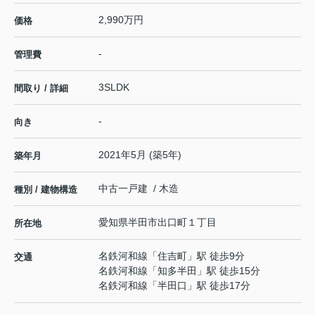
2,990万円
価格
-
管理費
3SLDK
間取り / 詳細
-
向き
2021年5月 (築5年)
築年月
中古一戸建 / 木造
種別 / 建物構造
愛知県
半田市
出口町
１丁目
所在地
名鉄河和線
「
住吉町
」駅 徒歩9分
交通
名鉄河和線
「
知多半田
」駅 徒歩15分
名鉄河和線
「
半田口
」駅 徒歩17分