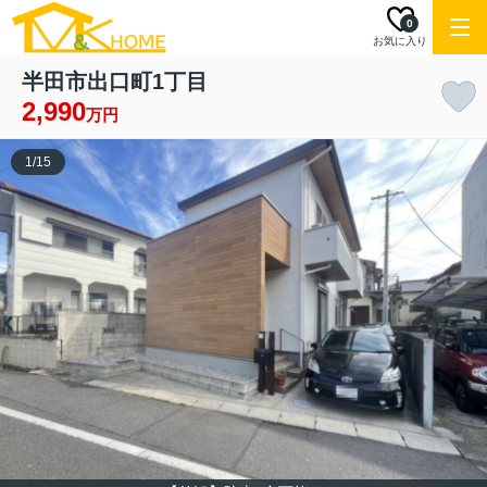
0
お気に入り
半田市出口町1丁目
2,990
万円
1
/
15