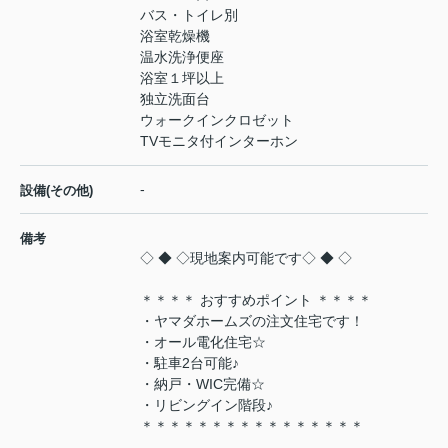
バス・トイレ別
浴室乾燥機
温水洗浄便座
浴室１坪以上
独立洗面台
ウォークインクロゼット
TVモニタ付インターホン
-
設備(その他)
備考
◇ ◆ ◇現地案内可能です◇ ◆ ◇
＊＊＊＊ おすすめポイント ＊＊＊＊
・ヤマダホームズの注文住宅です！
・オール電化住宅☆
・駐車2台可能♪
・納戸・WIC完備☆
・リビングイン階段♪
＊＊＊＊＊＊＊＊＊＊＊＊＊＊＊＊