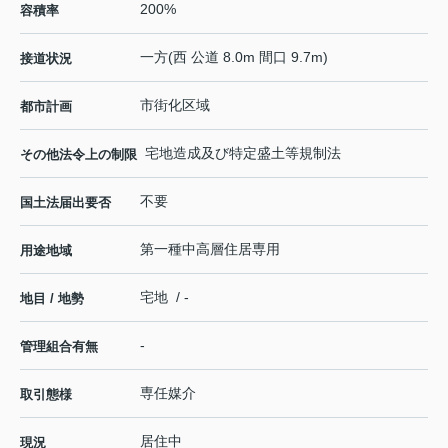
200%
容積率
一方(西 公道 8.0m 間口 9.7m)
接道状況
市街化区域
都市計画
宅地造成及び特定盛土等規制法
その他法令上の制限
不要
国土法届出要否
第一種中高層住居専用
用途地域
宅地 / -
地目 / 地勢
-
管理組合有無
専任媒介
取引態様
居住中
現況