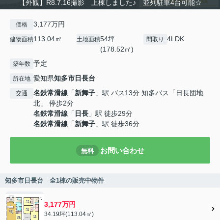
【外観】R8.7.16撮影 上棟しました♪ 並列駐車4台可能☆
3,177万円
価格
113.04㎡
54坪
4LDK
建物面積
土地面積
間取り
(178.52㎡)
予定
築年数
愛知県
知多市
日長台
所在地
名鉄常滑線
「
新舞子
」駅 バス13分 知多バス「日長団地
交通
北」 停歩2分
名鉄常滑線
「
日長
」駅 徒歩29分
名鉄常滑線
「
新舞子
」駅 徒歩36分
お問い合わせ
無料
知多市日長台 全1棟の販売中物件
3,177万円
34.19坪(113.04㎡)