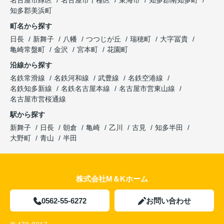
名古屋市緑区
名古屋市千種区
東海市
知多郡南知多町
知多郡美浜町
町名から探す
日長
新舞子
八幡
つつじが丘
瑞穂町
大字冨貴
亀崎常盤町
金沢
宮本町
花園町
沿線から探す
名鉄常滑線
名鉄河和線
武豊線
名鉄空港線
名鉄知多新線
名鉄名古屋本線
名古屋市営東山線
名古屋市営桜通線
駅から探す
新舞子
日長
朝倉
亀崎
乙川
古見
知多半田
大野町
青山
半田
株式会社M＆Kホーム
0562-55-6272
お問い合わせ