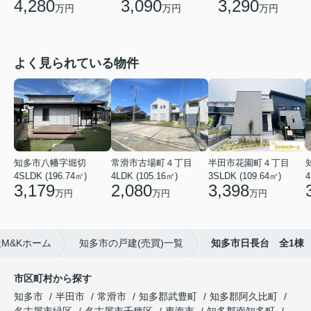
4,280
3,090
3,290
万円
万円
万円
よく見られている物件
知多市八幡字堀切
常滑市古場町４丁目
半田市花園町４丁目
4SLDK (196.74㎡)
4LDK (105.16㎡)
3SLDK (109.64㎡)
4
3,179
2,080
3,398
万円
万円
万円
M&Kホーム
知多市の戸建(売買)一覧
知多市日長台 全1棟
市区町村から探す
知多市
半田市
常滑市
知多郡武豊町
知多郡阿久比町