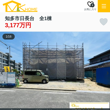
0
お気に入り
知多市日長台 全1棟
3,177万円
1
/
16