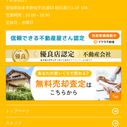
〒478-0017
愛知県知多市新知字北浦53 朝日屋ビル1F 104
営業時間：
10:00～18:00
定休日：
水曜日
トップページ
スタッフ