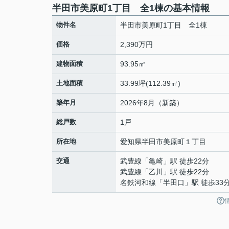
半田市美原町1丁目 全1棟の基本情報
物件名
半田市美原町1丁目 全1棟
価格
2,390万円
建物面積
93.95㎡
土地面積
33.99坪(112.39㎡)
築年月
2026年8月（新築）
総戸数
1戸
所在地
愛知県
半田市
美原町
１丁目
交通
武豊線
「
亀崎
」駅 徒歩22分
武豊線
「
乙川
」駅 徒歩22分
名鉄河和線
「
半田口
」駅 徒歩33