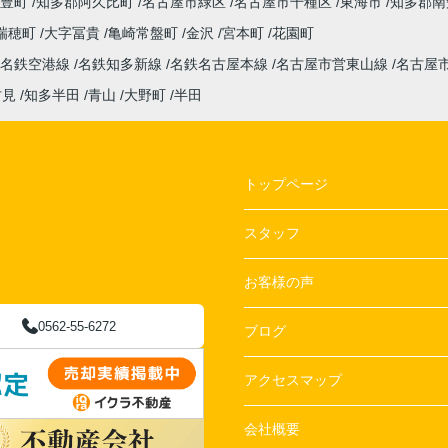
豊町
知多郡阿久比町
名古屋市緑区
名古屋市千種区
東海市
知多郡南
瑞穂町
大字冨貴
亀崎常盤町
金沢
宮本町
花園町
名鉄空港線
名鉄知多新線
名鉄名古屋本線
名古屋市営東山線
名古屋
古見
知多半田
青山
大野町
半田
トップページ
スタッフ
お客様の声
0562-55-6272
ブログ
アクセスマップ
会社概要