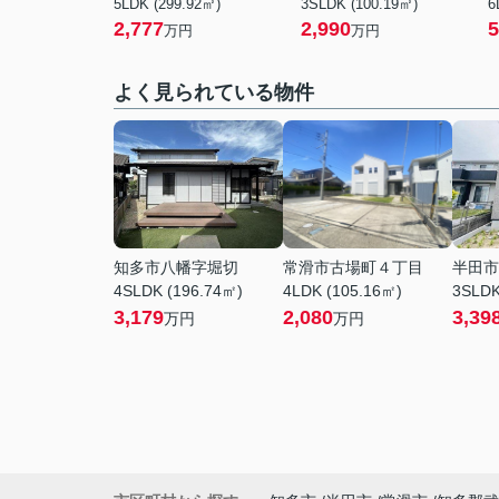
5LDK (299.92㎡)
3SLDK (100.19㎡)
6
2,777
2,990
5
万円
万円
よく見られている物件
知多市八幡字堀切
常滑市古場町４丁目
半田市
4SLDK (196.74㎡)
4LDK (105.16㎡)
3SLDK
3,179
2,080
3,39
万円
万円