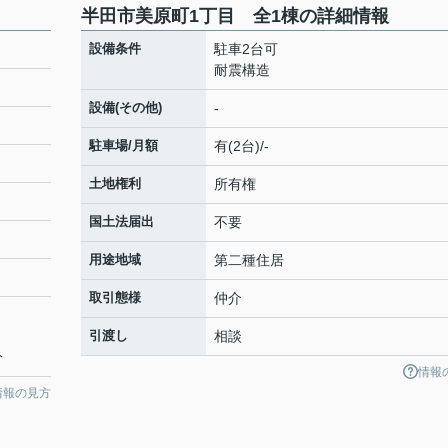
半田市美原町1丁目 全1棟の詳細情報
設備条件
駐車2台可
耐震構造
設備(その他)
-
駐車場/月額
有(2台)/-
土地権利
所有権
国土法届出
不要
用途地域
第二種住居
取引態様
仲介
引渡し
相談
分
情報
情報の見方