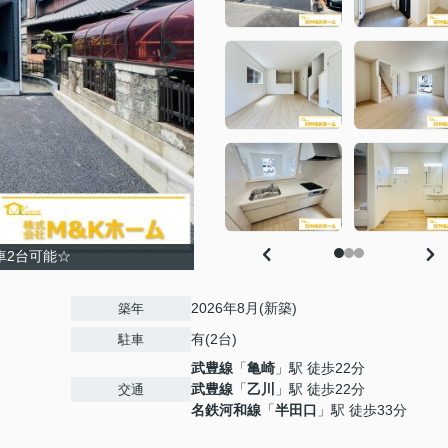
車2台可能☆
2026年8月(新築)
築年
有(2台)
駐車
武豊線
「
亀崎
」駅 徒歩22分
武豊線
「
乙川
」駅 徒歩22分
交通
名鉄河和線
「
半田口
」駅 徒歩33分