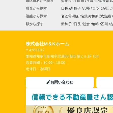
市区町村から探す
知多市
半田市
常滑市
知多郡武
町名から探す
日長
新舞子
八幡
つつじが丘
沿線から探す
名鉄常滑線
名鉄河和線
武豊線
駅から探す
新舞子
日長
朝倉
亀崎
乙川
株式会社M＆Kホーム
〒478-0017
愛知県知多市新知字北浦53 朝日屋ビル1F 104
営業時間：
10:00～18:00
定休日：
水曜日
お問い合わせ