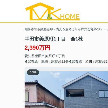
知多市で不動産売却・購入をお考えなら株式会社M&Kホー
半田市美原町1丁目 全1棟
2,390万円
愛知県
半田市
美原町
１丁目
武豊線「亀崎」駅徒歩22分
武豊線「乙川」駅徒歩2
1
/
18