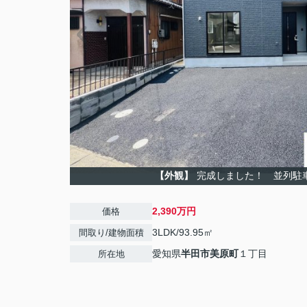
【外観】
完成しました！ 並列駐
2,390万円
価格
3LDK/93.95㎡
間取り/建物面積
愛知県
半田市
美原町
１丁目
所在地