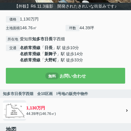
【外観】R6.11.3撮影 開発されたきれいな街並みです♪
1,130万円
価格
146.76㎡
44.39坪
土地面積
坪数
愛知県
知多市
日長
字西畑
所在地
名鉄常滑線
「
日長
」駅 徒歩10分
交通
名鉄常滑線
「
新舞子
」駅 徒歩14分
名鉄常滑線
「
大野町
」駅 徒歩33分
お問い合わせ
無料
知多市日長字西畑 全10区画 I号地の販売中物件
1,130万円
44.39坪(146.76㎡)
地図