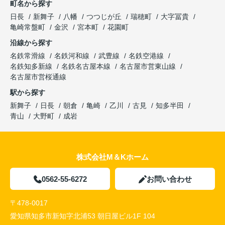
町名から探す
日長
新舞子
八幡
つつじが丘
瑞穂町
大字冨貴
亀崎常盤町
金沢
宮本町
花園町
沿線から探す
名鉄常滑線
名鉄河和線
武豊線
名鉄空港線
名鉄知多新線
名鉄名古屋本線
名古屋市営東山線
名古屋市営桜通線
駅から探す
新舞子
日長
朝倉
亀崎
乙川
古見
知多半田
青山
大野町
成岩
株式会社M＆Kホーム
0562-55-6272
お問い合わせ
〒478-0017
愛知県知多市新知字北浦53 朝日屋ビル1F 104