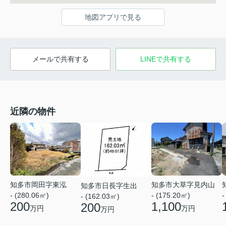
地図アプリで見る
メールで共有する
LINEで共有する
近隣の物件
知多市岡田字東泓
知多市大草字見内山
知多市日長字生出
- (280.06㎡)
- (175.20㎡)
-
- (162.03㎡)
200
1,100
200
万円
万円
万円