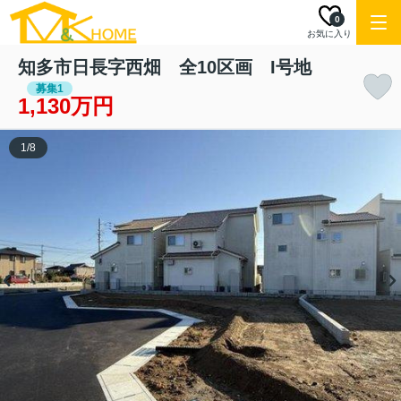
0
お気に入り
知多市日長字西畑 全10区画 I号地
募集1
1,130万円
1
/
8