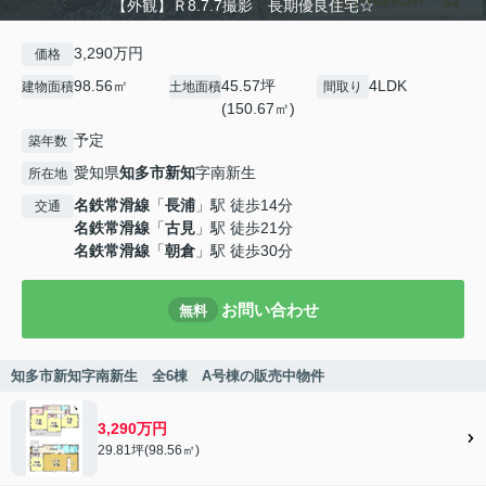
【外観】Ｒ8.7.7撮影 長期優良住宅☆
3,290万円
価格
98.56㎡
45.57坪
4LDK
建物面積
土地面積
間取り
(150.67㎡)
予定
築年数
愛知県
知多市
新知
字南新生
所在地
名鉄常滑線
「
長浦
」駅 徒歩14分
交通
名鉄常滑線
「
古見
」駅 徒歩21分
名鉄常滑線
「
朝倉
」駅 徒歩30分
お問い合わせ
無料
知多市新知字南新生 全6棟 A号棟の販売中物件
3,290万円
29.81坪(98.56㎡)