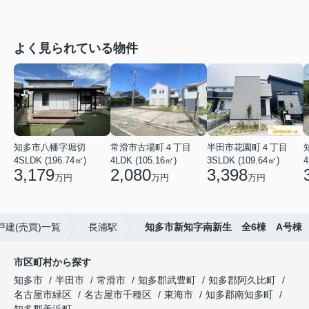
よく見られている物件
知多市八幡字堀切
常滑市古場町４丁目
半田市花園町４丁目
4SLDK (196.74㎡)
4LDK (105.16㎡)
3SLDK (109.64㎡)
4
3,179
2,080
3,398
万円
万円
万円
戸建(売買)一覧
長浦駅
知多市新知字南新生 全6棟 A号棟
市区町村から探す
知多市
半田市
常滑市
知多郡武豊町
知多郡阿久比町
名古屋市緑区
名古屋市千種区
東海市
知多郡南知多町