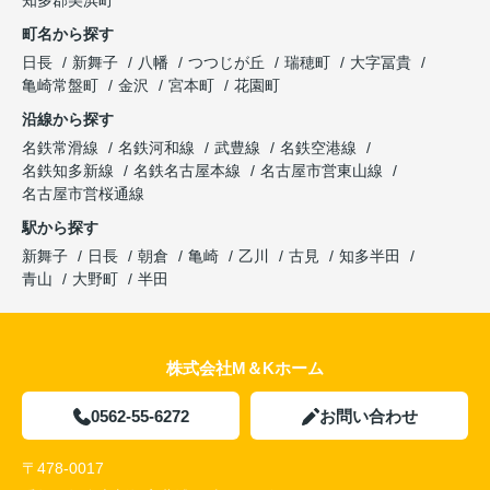
知多郡美浜町
町名から探す
日長
新舞子
八幡
つつじが丘
瑞穂町
大字冨貴
亀崎常盤町
金沢
宮本町
花園町
沿線から探す
名鉄常滑線
名鉄河和線
武豊線
名鉄空港線
名鉄知多新線
名鉄名古屋本線
名古屋市営東山線
名古屋市営桜通線
駅から探す
新舞子
日長
朝倉
亀崎
乙川
古見
知多半田
青山
大野町
半田
株式会社M＆Kホーム
0562-55-6272
お問い合わせ
〒478-0017