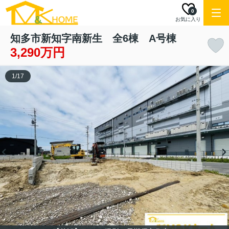
0
お気に入り
知多市新知字南新生 全6棟 A号棟
3,290万円
1
/
17