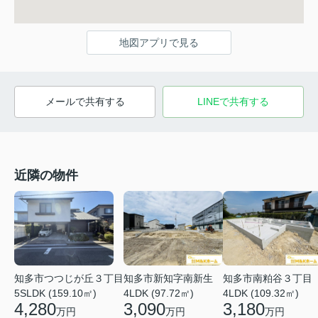
地図アプリで見る
メールで共有する
LINEで共有する
近隣の物件
知多市つつじが丘３丁目
知多市新知字南新生
知多市南粕谷３丁目
5SLDK (159.10㎡)
4LDK (97.72㎡)
4LDK (109.32㎡)
4,280
3,090
3,180
万円
万円
万円