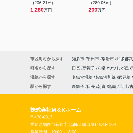
- (206.21㎡)
- (280.06㎡)
1,280
200
万円
万円
市区町村から探す
知多市
半田市
常滑市
知多郡武
町名から探す
日長
新舞子
八幡
つつじが丘
沿線から探す
名鉄常滑線
名鉄河和線
武豊線
駅から探す
新舞子
日長
朝倉
亀崎
乙川
株式会社M＆Kホーム
〒478-0017
愛知県知多市新知字北浦53 朝日屋ビル1F 104
営業時間：
10:00～18:00