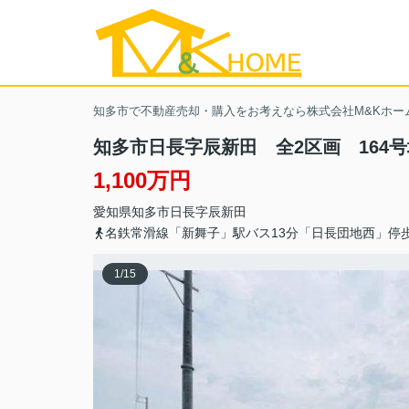
知多市で不動産売却・購入をお考えなら株式会社M&Kホー
知多市日長字辰新田 全2区画 164号
1,100万円
愛知県
知多市
日長
字辰新田
名鉄常滑線「新舞子」駅バス13分「日長団地西」停
1
/
15