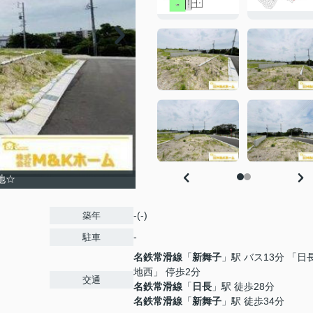
角地☆
-(-)
築年
-
駐車
名鉄常滑線
「
新舞子
」駅 バス13分 「日
地西」 停歩2分
交通
名鉄常滑線
「
日長
」駅 徒歩28分
名鉄常滑線
「
新舞子
」駅 徒歩34分