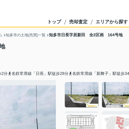
トップ
売却査定
エリアから探す
知多市日長字辰新田 全2区画 164号地
ム
知多市の土地(売買)一覧
地
歩2分
名鉄常滑線「日長」駅徒歩28分
名鉄常滑線「新舞子」駅徒歩3