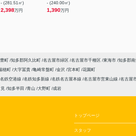
- (281.51㎡)
- (240.00㎡)
2,398
1,390
万円
万円
豊町
知多郡阿久比町
名古屋市緑区
名古屋市千種区
東海市
知多郡南
瑞穂町
大字冨貴
亀崎常盤町
金沢
宮本町
花園町
名鉄空港線
名鉄知多新線
名鉄名古屋本線
名古屋市営東山線
名古屋
古見
知多半田
青山
大野町
成岩
トップページ
スタッフ