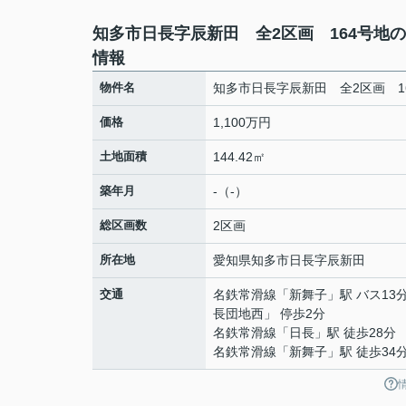
知多市日長字辰新田 全2区画 164号地
情報
物件名
知多市日長字辰新田 全2区画 1
価格
1,100万円
土地面積
144.42㎡
築年月
-（-）
総区画数
2区画
所在地
愛知県
知多市
日長
字辰新田
交通
名鉄常滑線
「
新舞子
」駅 バス13
長団地西」 停歩2分
名鉄常滑線
「
日長
」駅 徒歩28分
名鉄常滑線
「
新舞子
」駅 徒歩34