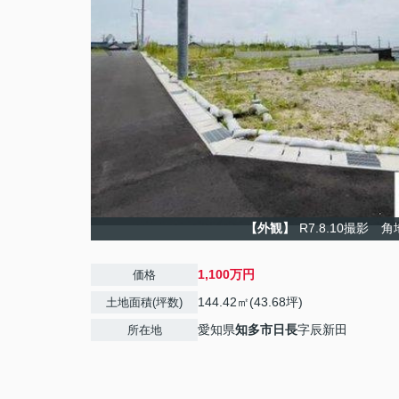
【外観】
R7.8.10撮影 
1,100万円
価格
144.42㎡(43.68坪)
土地面積(坪数)
愛知県
知多市
日長
字辰新田
所在地