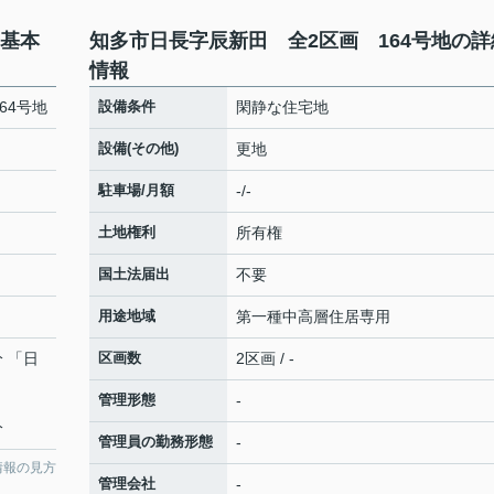
の基本
知多市日長字辰新田 全2区画 164号地の詳
情報
64号地
設備条件
閑静な住宅地
設備(その他)
更地
駐車場/月額
-/-
土地権利
所有権
国土法届出
不要
用途地域
第一種中高層住居専用
分 「日
区画数
2区画 / -
管理形態
-
分
管理員の勤務形態
-
情報の見方
管理会社
-