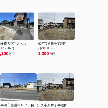
知多市大草字見内山
知多市新舞子字廻間
 (175.20㎡)
- (240.00㎡)
,100
1,390
万円
万円
半田市岩滑中町２丁目
知多市新舞子字廻間