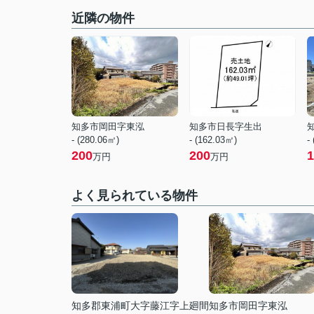
近隣の物件
知多市岡田字東泓
知多市日長字生出
- (280.06㎡)
- (162.03㎡)
-
200
200
1
万円
万円
よく見られている物件
知多郡東浦町大字藤江字上廻間
知多市岡田字東泓