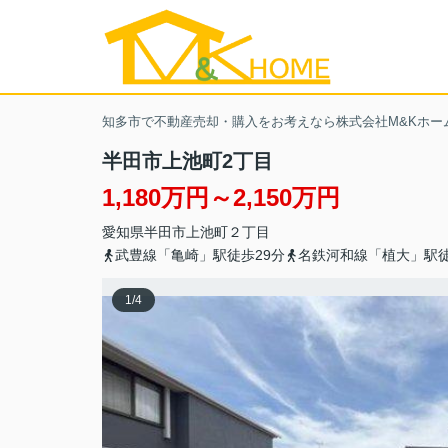
知多市で不動産売却・購入をお考えなら株式会社M&Kホー
半田市上池町2丁目
1,180万円～2,150万円
愛知県
半田市
上池町
２丁目
武豊線「亀崎」駅徒歩29分
名鉄河和線「植大」駅徒
1
/
4