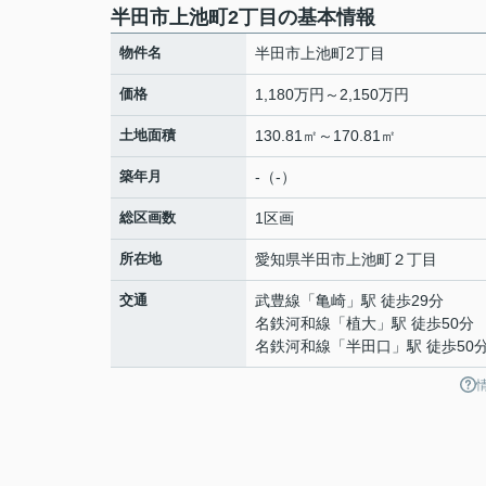
半田市上池町2丁目の基本情報
物件名
半田市上池町2丁目
価格
1,180万円～2,150万円
土地面積
130.81㎡～170.81㎡
築年月
-（-）
総区画数
1区画
所在地
愛知県
半田市
上池町
２丁目
交通
武豊線
「
亀崎
」駅 徒歩29分
名鉄河和線
「
植大
」駅 徒歩50分
名鉄河和線
「
半田口
」駅 徒歩50