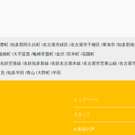
豊町
知多郡阿久比町
名古屋市緑区
名古屋市千種区
東海市
知多郡南
瑞穂町
大字冨貴
亀崎常盤町
金沢
宮本町
花園町
名鉄空港線
名鉄知多新線
名鉄名古屋本線
名古屋市営東山線
名古屋
古見
知多半田
青山
大野町
半田
トップページ
スタッフ
お客様の声