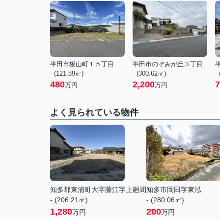
半田市板山町１５丁目
半田市のぞみが丘３丁目
- (121.89㎡)
- (300.62㎡)
-
480
2,200
7
万円
万円
よく見られている物件
知多郡東浦町大字藤江字上廻間
知多市岡田字東泓
- (206.21㎡)
- (280.06㎡)
1,280
200
万円
万円