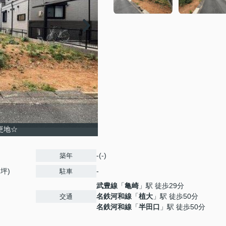
況更地☆
-(-)
築年
7坪)
-
駐車
武豊線
「
亀崎
」駅 徒歩29分
名鉄河和線
「
植大
」駅 徒歩50分
交通
名鉄河和線
「
半田口
」駅 徒歩50分