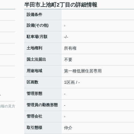
半田市上池町2丁目の詳細情報
設備条件
設備(その他)
-
駐車場/月額
-/-
土地権利
所有権
国土法届出
不要
用途地域
第一種低層住居専用
区画数
1区画 / -
管理形態
-
分
管理員の勤務形態
-
情報の見方
管理会社
-
取引態様
仲介