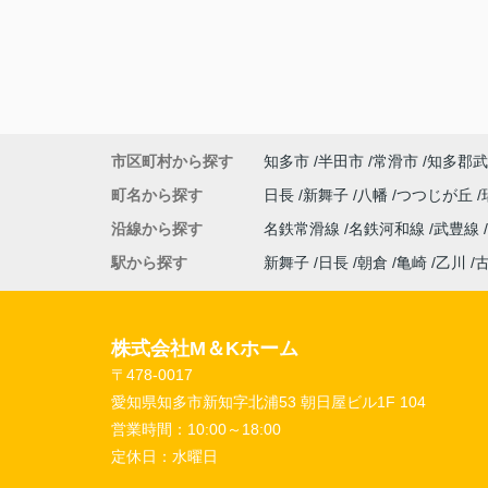
市区町村から探す
知多市
半田市
常滑市
知多郡武
町名から探す
日長
新舞子
八幡
つつじが丘
沿線から探す
名鉄常滑線
名鉄河和線
武豊線
駅から探す
新舞子
日長
朝倉
亀崎
乙川
株式会社M＆Kホーム
〒478-0017
愛知県知多市新知字北浦53 朝日屋ビル1F 104
営業時間：
10:00～18:00
定休日：
水曜日