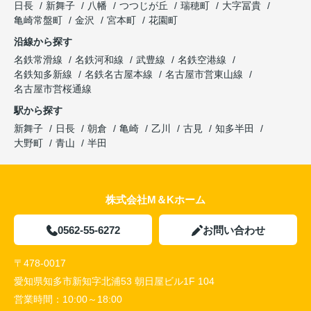
日長
新舞子
八幡
つつじが丘
瑞穂町
大字冨貴
亀崎常盤町
金沢
宮本町
花園町
沿線から探す
名鉄常滑線
名鉄河和線
武豊線
名鉄空港線
名鉄知多新線
名鉄名古屋本線
名古屋市営東山線
名古屋市営桜通線
駅から探す
新舞子
日長
朝倉
亀崎
乙川
古見
知多半田
大野町
青山
半田
株式会社M＆Kホーム
0562-55-6272
お問い合わせ
〒478-0017
愛知県知多市新知字北浦53 朝日屋ビル1F 104
営業時間：
10:00～18:00