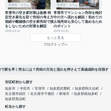
常滑市 コラム
常滑市 コラム
常滑市の空き家対策は急務 特
常滑市でマンション売却を検討
定空き家化を防ぐ売却の考え方
中の方へ流れを解説！初めての
相続や離婚後の空き家売却で損
土地売却も安心して進めるため
をしないための対策を解説
のポイント
2026.03.31
2026.03.31
もっと見る
ブログトップへ
市で家を早く売るには？売却の方法と流れを押さえて高値成約を目指す
市区町村から探す
知多市
半田市
常滑市
知多郡武豊町
知多郡阿久比町
名古屋市緑区
名古屋市千種区
東海市
知多郡南知多町
知多郡美浜町
町名から探す