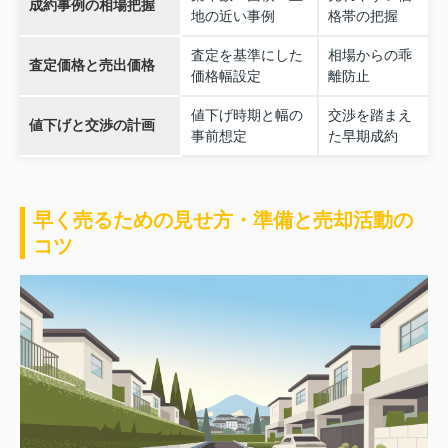
成約事例の相場把握
地の近い事例
格帯の把握
査定を基準にした
相場からの乖
査定価格と売出価格
価格幅設定
離防止
値下げ時期と幅の
交渉を踏まえ
値下げと交渉の計画
事前想定
た早期成約
早く売るための見せ方・準備と売却活動の
コツ