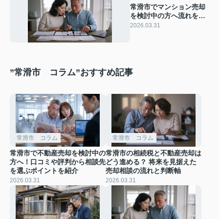
常滑市でマンション売却
を検討中の方へ流れを解
説！初めての土地売却も
2026.03.31
安心して進めるためのポ
イント
”常滑市 コラム”おすすめ記事
常滑市 コラム
常滑市 コラム
常滑市で不動産売却を検討中の
常滑市の相続税と不動産売却は
方へ！口コミや評判から相談先
どう進める？ 将来を見据えた
を選ぶポイントを紹介
売却相談の流れと判断軸
2026.03.31
2026.03.31