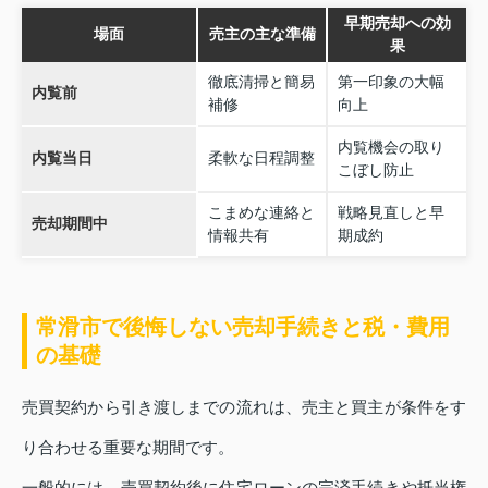
早期売却への効
場面
売主の主な準備
果
徹底清掃と簡易
第一印象の大幅
内覧前
補修
向上
内覧機会の取り
内覧当日
柔軟な日程調整
こぼし防止
こまめな連絡と
戦略見直しと早
売却期間中
情報共有
期成約
常滑市で後悔しない売却手続きと税・費用
の基礎
売買契約から引き渡しまでの流れは、売主と買主が条件をす
り合わせる重要な期間です。
一般的には、売買契約後に住宅ローンの完済手続きや抵当権