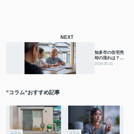
NEXT
知多市の住宅売
却の流れは？成
功につなげる基
2026.05.31
本手順を解説
”コラム”おすすめ記事
コラム
コラム