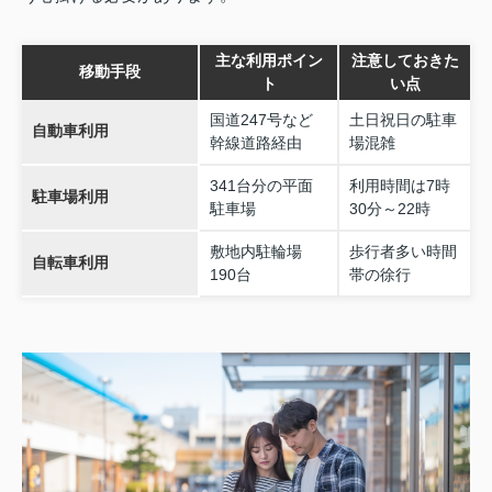
主な利用ポイン
注意しておきた
移動手段
ト
い点
国道247号など
土日祝日の駐車
自動車利用
幹線道路経由
場混雑
341台分の平面
利用時間は7時
駐車場利用
駐車場
30分～22時
敷地内駐輪場
歩行者多い時間
自転車利用
190台
帯の徐行