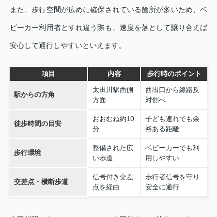
また、歩行空間が広めに確保されている箇所が多いため、ベ
ビーカー利用者とすれ違う際も、速度を落として譲り合えば
安心して通行しやすいといえます。
項目
内容
歩行時のポイント
太田川駅西側
西出口から線路反
駅からの方角
方面
対側へ
おおむね約10
子ども連れでも余
徒歩時間の目安
分
裕ある距離
整備された広
ベビーカーでも利
歩行環境
い歩道
用しやすい
信号付き交差
歩行者信号を守り
交差点・横断歩道
点を経由
安全に通行