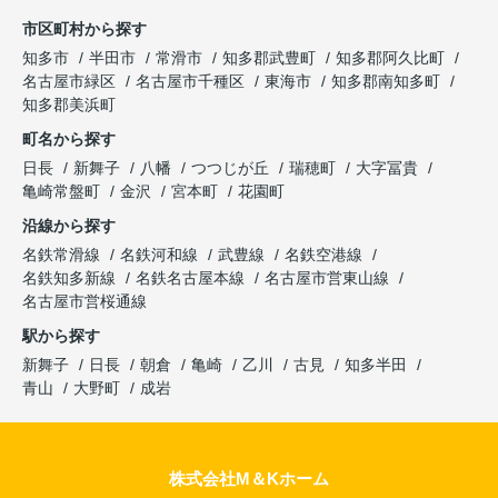
市区町村から探す
知多市
半田市
常滑市
知多郡武豊町
知多郡阿久比町
名古屋市緑区
名古屋市千種区
東海市
知多郡南知多町
知多郡美浜町
町名から探す
日長
新舞子
八幡
つつじが丘
瑞穂町
大字冨貴
亀崎常盤町
金沢
宮本町
花園町
沿線から探す
名鉄常滑線
名鉄河和線
武豊線
名鉄空港線
名鉄知多新線
名鉄名古屋本線
名古屋市営東山線
名古屋市営桜通線
駅から探す
新舞子
日長
朝倉
亀崎
乙川
古見
知多半田
青山
大野町
成岩
株式会社M＆Kホーム