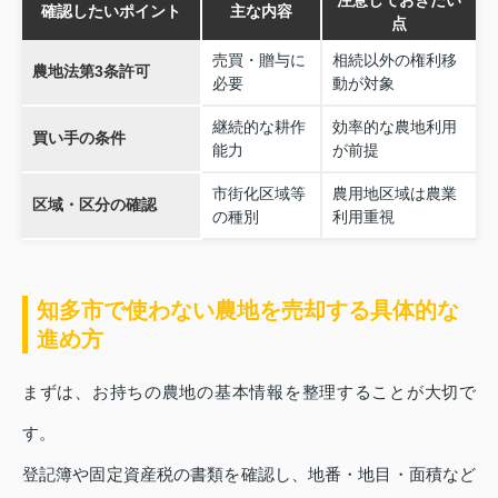
注意しておきたい
確認したいポイント
主な内容
点
売買・贈与に
相続以外の権利移
農地法第3条許可
必要
動が対象
継続的な耕作
効率的な農地利用
買い手の条件
能力
が前提
市街化区域等
農用地区域は農業
区域・区分の確認
の種別
利用重視
知多市で使わない農地を売却する具体的な
進め方
まずは、お持ちの農地の基本情報を整理することが大切で
す。
登記簿や固定資産税の書類を確認し、地番・地目・面積など