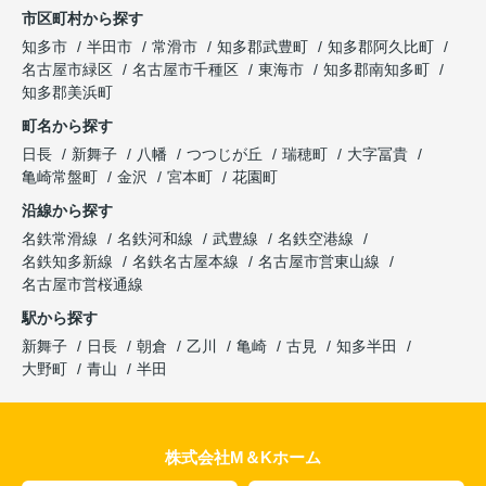
市区町村から探す
知多市
半田市
常滑市
知多郡武豊町
知多郡阿久比町
名古屋市緑区
名古屋市千種区
東海市
知多郡南知多町
知多郡美浜町
町名から探す
日長
新舞子
八幡
つつじが丘
瑞穂町
大字冨貴
亀崎常盤町
金沢
宮本町
花園町
沿線から探す
名鉄常滑線
名鉄河和線
武豊線
名鉄空港線
名鉄知多新線
名鉄名古屋本線
名古屋市営東山線
名古屋市営桜通線
駅から探す
新舞子
日長
朝倉
乙川
亀崎
古見
知多半田
大野町
青山
半田
株式会社M＆Kホーム