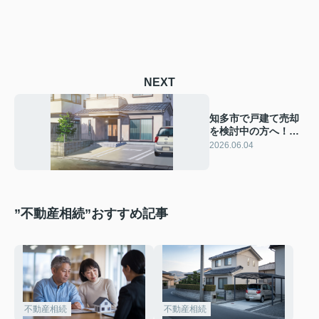
NEXT
知多市で戸建て売却
を検討中の方へ！地
元業者の強みを活か
2026.06.04
すポイントを解説
”不動産相続”おすすめ記事
不動産相続
不動産相続