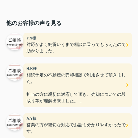
他のお客様の声を見る
Y.N様
対応がよく納得いくまで相談に乗ってもらえたので
助かりました。
H.K様
相続予定の不動産の売却相談で利用させて頂きまし
た。
担当の方に親切に対応して頂き、売却についての段
取り等が理解出来ました。
知多市で不動産の売却をお考えの方は一度相談して
A.Y様
みると良いと思います！
営業の方が親切な対応でお話も分かりやすかったで
高評価
す。
プロ意識