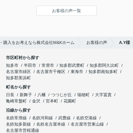
お客様の声一覧
・購入をお考えなら株式会社M&Kホーム
お客様の声
A.Y様
市区町村から探す
知多市
半田市
常滑市
知多郡武豊町
知多郡阿久比町
名古屋市緑区
名古屋市千種区
東海市
知多郡南知多町
知多郡美浜町
町名から探す
日長
新舞子
八幡
つつじが丘
瑞穂町
大字冨貴
亀崎常盤町
金沢
宮本町
花園町
沿線から探す
名鉄常滑線
名鉄河和線
武豊線
名鉄空港線
名鉄知多新線
名鉄名古屋本線
名古屋市営東山線
名古屋市営桜通線