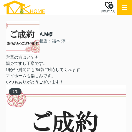
0
お気に入り
A.M様
担当：福本 淳一
営業の方はとても
親身ですし丁寧です。
細かい質問にも瞬時に対応してくれます
マイホームも楽しみです。
いつもありがとうございます！
1
/
1