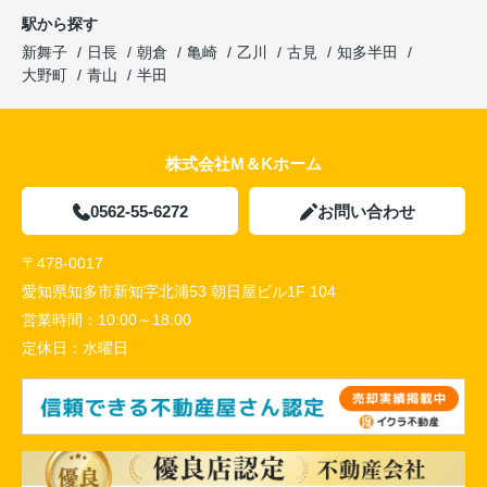
駅から探す
新舞子
日長
朝倉
亀崎
乙川
古見
知多半田
大野町
青山
半田
株式会社M＆Kホーム
0562-55-6272
お問い合わせ
〒478-0017
愛知県知多市新知字北浦53 朝日屋ビル1F 104
営業時間：
10:00～18:00
定休日：
水曜日