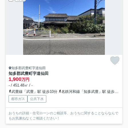
知多郡武豊町字道仙田
知多郡武豊町字道仙田
1,900
万円
- / 451.48㎡ / -
武豊線「武豊」駅 徒歩10分
名鉄河和線「知多武豊」駅 徒歩15分
都市ガス
公共下水
おうちの詳細・住宅ローンのご相談等、おうちに関することならなんで
もお気兼ねなくご相談ください！