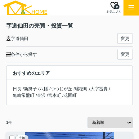
0
お気に入り
字道仙田の売買・投資一覧
字道仙田
変更
条件から探す
変更
おすすめのエリア
日長
/
新舞子
/
八幡
/
つつじが丘
/
瑞穂町
/
大字冨貴
/
亀崎常盤町
/
金沢
/
宮本町
/
花園町
1
件
売地