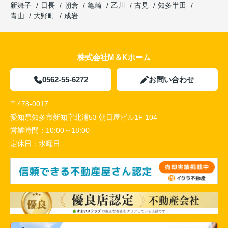
新舞子
日長
朝倉
亀崎
乙川
古見
知多半田
青山
大野町
成岩
株式会社M＆Kホーム
0562-55-6272
お問い合わせ
〒478-0017
愛知県知多市新知字北浦53 朝日屋ビル1F 104
営業時間：
10:00～18:00
定休日：
水曜日