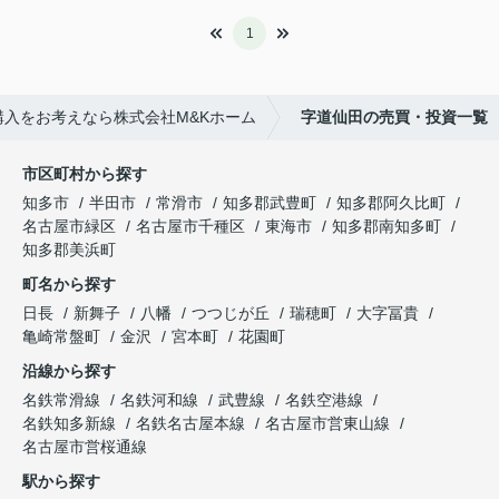
1
入をお考えなら株式会社M&Kホーム
字道仙田の売買・投資一覧
市区町村から探す
知多市
半田市
常滑市
知多郡武豊町
知多郡阿久比町
名古屋市緑区
名古屋市千種区
東海市
知多郡南知多町
知多郡美浜町
町名から探す
日長
新舞子
八幡
つつじが丘
瑞穂町
大字冨貴
亀崎常盤町
金沢
宮本町
花園町
沿線から探す
名鉄常滑線
名鉄河和線
武豊線
名鉄空港線
名鉄知多新線
名鉄名古屋本線
名古屋市営東山線
名古屋市営桜通線
駅から探す