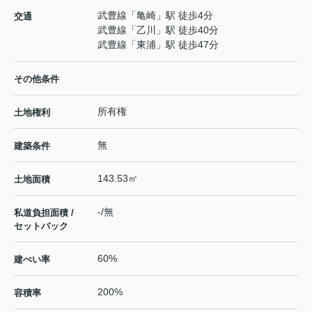
武豊線
「
亀崎
」駅 徒歩4分
交通
武豊線
「
乙川
」駅 徒歩40分
武豊線
「
東浦
」駅 徒歩47分
その他条件
所有権
土地権利
無
建築条件
143.53㎡
土地面積
-/無
私道負担面積 /
セットバック
60%
建ぺい率
200%
容積率