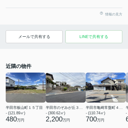
情報の見方
メールで共有する
LINEで共有する
近隣の物件
半田市亀崎常盤町４丁目
半田市板山町１５丁目
半田市のぞみが丘３丁目
- (110.74㎡)
- (121.89㎡)
- (300.62㎡)
-
700
480
2,200
万円
万円
万円