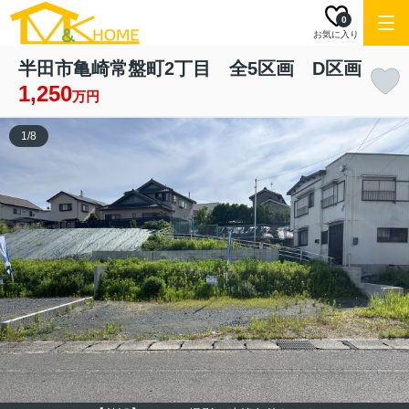
0
お気に入り
半田市亀崎常盤町2丁目 全5区画 D区画
1,250
万円
1
/
8