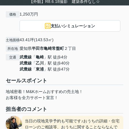
【外観】R8.6.18撮影 建築条件なし☆
1,250万円
価格
支払いシミュレーション
43.41坪(143.53㎡)
土地面積
愛知県
半田市
亀崎常盤町
２丁目
所在地
武豊線
「
亀崎
」駅 徒歩4分
交通
武豊線
「
乙川
」駅 徒歩40分
武豊線
「
東浦
」駅 徒歩47分
セールスポイント
地域密着！M&Kホームおすすめの売土地！
お客様を全力サポート宣言！
担当者のコメント
当日の現地見学予約も可能です♪おうちの詳細・住宅
ローンのご相談等、おうちに関することならなんで