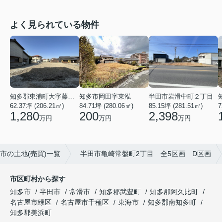
よく見られている物件
知多郡東浦町大字藤江字上廻間
知多市岡田字東泓
半田市岩滑中町２丁目
62.37坪 (206.21㎡)
84.71坪 (280.06㎡)
7
85.15坪 (281.51㎡)
1,280
200
2,398
万円
万円
万円
市の土地(売買)一覧
半田市亀崎常盤町2丁目 全5区画 D区画
市区町村から探す
知多市
半田市
常滑市
知多郡武豊町
知多郡阿久比町
名古屋市緑区
名古屋市千種区
東海市
知多郡南知多町
知多郡美浜町