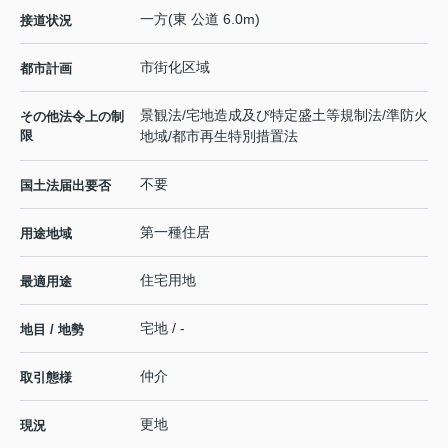
一方(東 公道 6.0m)
接道状況
市街化区域
都市計画
景観法/宅地造成及び特定盛土等規制法/準防火
その他法令上の制
限
地域/都市再生特別措置法
不要
国土法届出要否
第一種住居
用途地域
住宅用地
最適用途
宅地 / -
地目 / 地勢
仲介
取引態様
更地
現況