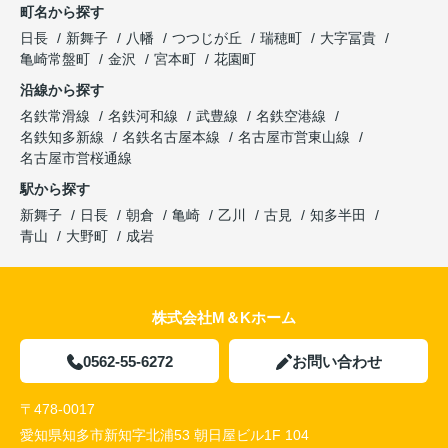
町名から探す
日長
新舞子
八幡
つつじが丘
瑞穂町
大字冨貴
亀崎常盤町
金沢
宮本町
花園町
沿線から探す
名鉄常滑線
名鉄河和線
武豊線
名鉄空港線
名鉄知多新線
名鉄名古屋本線
名古屋市営東山線
名古屋市営桜通線
駅から探す
新舞子
日長
朝倉
亀崎
乙川
古見
知多半田
青山
大野町
成岩
株式会社M＆Kホーム
0562-55-6272
お問い合わせ
〒478-0017
愛知県知多市新知字北浦53 朝日屋ビル1F 104