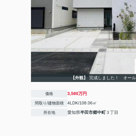
【外観】
完成しました！ オール
3,580万円
価格
4LDK/108.06㎡
間取り/建物面積
愛知県
半田市
郷中町
３丁目
所在地