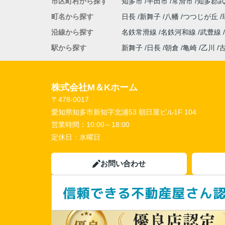
市区町村から探す
知多市
半田市
常滑市
知多郡武
町名から探す
日長
新舞子
八幡
つつじが丘
沿線から探す
名鉄常滑線
名鉄河和線
武豊線
駅から探す
新舞子
日長
朝倉
亀崎
乙川
株式会社M＆Kホーム
〒478-0017
愛知県知多市新知字北浦53 朝日屋ビル1F 104
営業時間：
10:00～18:00
定休日：
水曜日
お問い合わせ