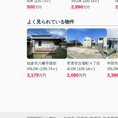
6DK (125.73㎡)
3SLDK (100.19㎡)
5
500
2,990
2
万円
万円
よく見られている物件
知多市八幡字堀切
常滑市古場町４丁目
半田市
4SLDK (196.74㎡)
4LDK (105.16㎡)
3SLDK
3,179
2,080
3,39
万円
万円