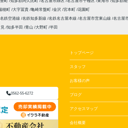
豊町
知多郡阿久比町
名古屋市緑区
名古屋市千種区
東海市
知多郡南
瑞穂町
大字冨貴
亀崎常盤町
金沢
宮本町
花園町
名鉄空港線
名鉄知多新線
名鉄名古屋本線
名古屋市営東山線
名古屋
古見
知多半田
青山
大野町
半田
トップページ
スタッフ
お客様の声
0562-55-6272
ブログ
アクセスマップ
会社概要