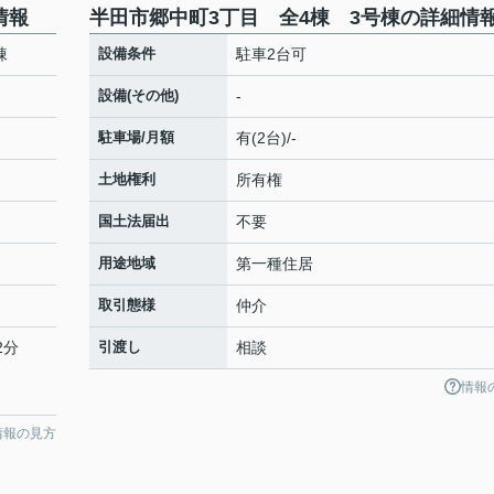
情報
半田市郷中町3丁目 全4棟 3号棟の詳細情
棟
設備条件
駐車2台可
設備(その他)
-
駐車場/月額
有(2台)/-
土地権利
所有権
国土法届出
不要
用途地域
第一種住居
取引態様
仲介
2分
引渡し
相談
情報
情報の見方