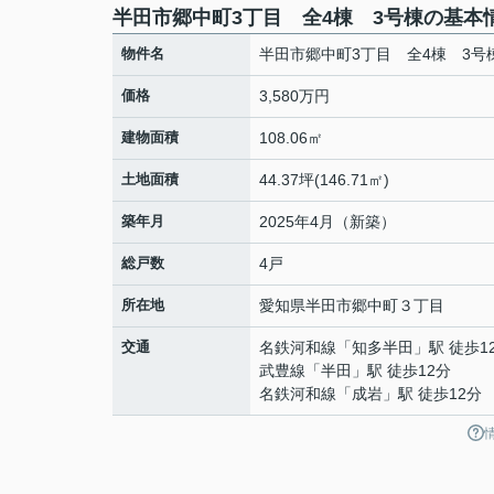
半田市郷中町3丁目 全4棟 3号棟の基本
物件名
半田市郷中町3丁目 全4棟 3号
価格
3,580万円
建物面積
108.06㎡
土地面積
44.37坪(146.71㎡)
築年月
2025年4月（新築）
総戸数
4戸
所在地
愛知県
半田市
郷中町
３丁目
交通
名鉄河和線
「
知多半田
」駅 徒歩1
武豊線
「
半田
」駅 徒歩12分
名鉄河和線
「
成岩
」駅 徒歩12分