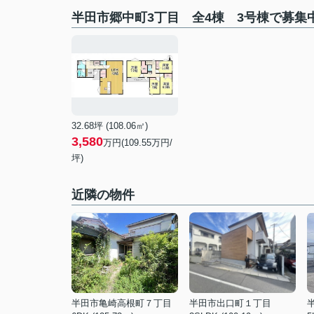
半田市郷中町3丁目 全4棟 3号棟で募集
32.68坪 (108.06㎡)
3,580
万円(109.55万円/
坪)
近隣の物件
半田市亀崎高根町７丁目
半田市出口町１丁目