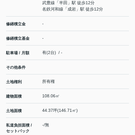
武豊線
「
半田
」駅 徒歩12分
名鉄河和線
「
成岩
」駅 徒歩12分
-
修繕積立金
-
修繕積立基金
有(2台) / -
駐車場 / 月額
その他条件
所有権
土地権利
108.06㎡
建物面積
44.37坪(146.71㎡)
土地面積
-/無
私道負担面積 /
セットバック