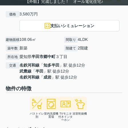
【外観】完成しました！ オール電化住宅♪
3,580万円
価格
支払いシミュレーション
108.06㎡
4LDK
建物面積
間取り
新築
2階建
築年数
階建て
愛知県
半田市
郷中町
３丁目
所在地
名鉄河和線
「
知多半田
」駅 徒歩12分
交通
武豊線
「
半田
」駅 徒歩12分
名鉄河和線
「
成岩
」駅 徒歩12分
物件の特徴
バストイレ
室内洗濯機
TVモニタ
浴室乾燥機
別
置場
付きインタ
ーホン