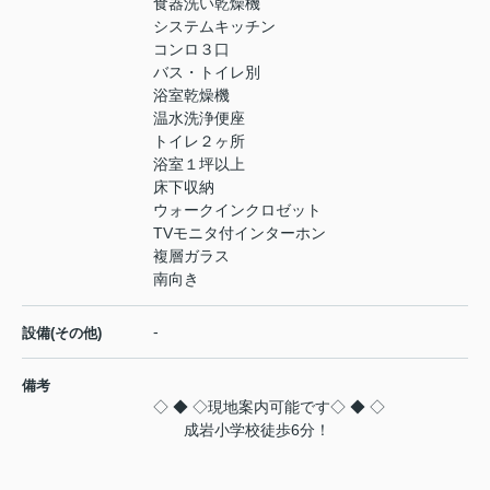
食器洗い乾燥機
システムキッチン
コンロ３口
バス・トイレ別
浴室乾燥機
温水洗浄便座
トイレ２ヶ所
浴室１坪以上
床下収納
ウォークインクロゼット
TVモニタ付インターホン
複層ガラス
南向き
-
設備(その他)
備考
◇ ◆ ◇現地案内可能です◇ ◆ ◇
成岩小学校徒歩6分！