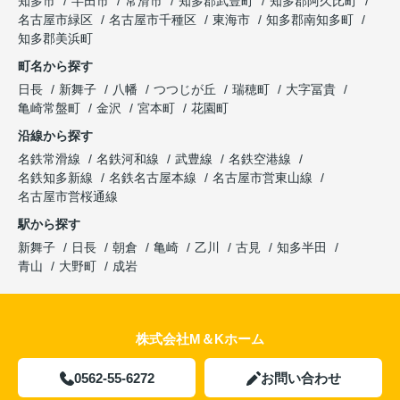
知多市
半田市
常滑市
知多郡武豊町
知多郡阿久比町
名古屋市緑区
名古屋市千種区
東海市
知多郡南知多町
知多郡美浜町
町名から探す
日長
新舞子
八幡
つつじが丘
瑞穂町
大字冨貴
亀崎常盤町
金沢
宮本町
花園町
沿線から探す
名鉄常滑線
名鉄河和線
武豊線
名鉄空港線
名鉄知多新線
名鉄名古屋本線
名古屋市営東山線
名古屋市営桜通線
駅から探す
新舞子
日長
朝倉
亀崎
乙川
古見
知多半田
青山
大野町
成岩
株式会社M＆Kホーム
0562-55-6272
お問い合わせ