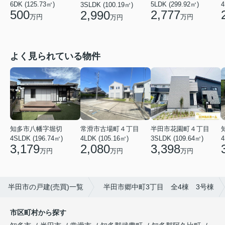
6DK (125.73㎡)
5LDK (299.92㎡)
4
3SLDK (100.19㎡)
500
2,777
2,990
万円
万円
万円
よく見られている物件
知多市八幡字堀切
常滑市古場町４丁目
半田市花園町４丁目
4SLDK (196.74㎡)
4LDK (105.16㎡)
3SLDK (109.64㎡)
4
3,179
2,080
3,398
万円
万円
万円
半田市の戸建(売買)一覧
半田市郷中町3丁目 全4棟 3号棟
市区町村から探す