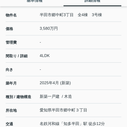
基本情報
詳細情報
半田市郷中町3丁目 全4棟 3号棟
物件名
3,580万円
価格
-
管理費
4LDK
間取り / 詳細
-
向き
2025年4月 (新築)
築年月
新築一戸建 / 木造
種別 / 建物構造
愛知県
半田市
郷中町
３丁目
所在地
名鉄河和線
「
知多半田
」駅 徒歩12分
交通