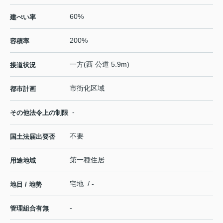
60%
建ぺい率
200%
容積率
一方(西 公道 5.9m)
接道状況
市街化区域
都市計画
-
その他法令上の制限
不要
国土法届出要否
第一種住居
用途地域
宅地 / -
地目 / 地勢
-
管理組合有無