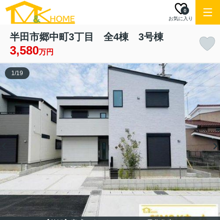
0
お気に入り
半田市郷中町3丁目 全4棟 3号棟
3,580
万円
1
/
19