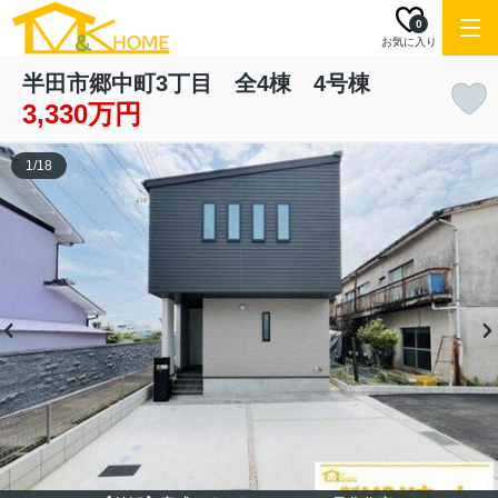
0
お気に入り
半田市郷中町3丁目 全4棟 4号棟
3,330万円
1
/
18