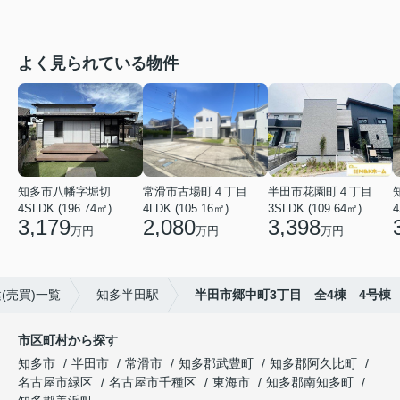
よく見られている物件
知多市八幡字堀切
常滑市古場町４丁目
半田市花園町４丁目
4SLDK (196.74㎡)
4LDK (105.16㎡)
3SLDK (109.64㎡)
4
3,179
2,080
3,398
万円
万円
万円
(売買)一覧
知多半田駅
半田市郷中町3丁目 全4棟 4号棟
市区町村から探す
知多市
半田市
常滑市
知多郡武豊町
知多郡阿久比町
名古屋市緑区
名古屋市千種区
東海市
知多郡南知多町