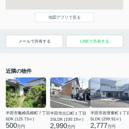
地図アプリで見る
メールで共有する
LINEで共有する
近隣の物件
半田市亀崎高根町７丁目
半田市岩滑東町１丁
半田市出口町１丁目
6DK (125.73㎡)
5LDK (299.92㎡)
3SLDK (100.19㎡)
500
2,777
2,990
万円
万円
万円