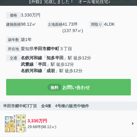
【外観】完成しました！ オール電化住宅♪
3,330万円
価格
98.12㎡
41.73坪
4LDK
建物面積
土地面積
間取り
(137.97㎡)
築1年
築年数
愛知県
半田市
郷中町
３丁目
所在地
名鉄河和線
「
知多半田
」駅 徒歩12分
交通
武豊線
「
半田
」駅 徒歩12分
名鉄河和線
「
成岩
」駅 徒歩12分
お問い合わせ
無料
半田市郷中町3丁目 全4棟 4号棟の販売中物件
3,330万円
29.68坪(98.12㎡)