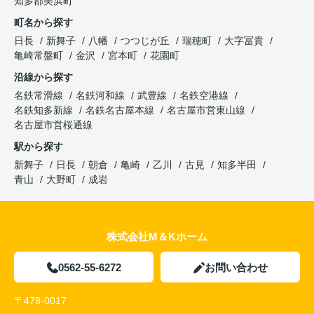
知多郡美浜町
町名から探す
日長
新舞子
八幡
つつじが丘
瑞穂町
大字冨貴
亀崎常盤町
金沢
宮本町
花園町
沿線から探す
名鉄常滑線
名鉄河和線
武豊線
名鉄空港線
名鉄知多新線
名鉄名古屋本線
名古屋市営東山線
名古屋市営桜通線
駅から探す
新舞子
日長
朝倉
亀崎
乙川
古見
知多半田
青山
大野町
成岩
株式会社M＆Kホーム
0562-55-6272
お問い合わせ
〒478-0017