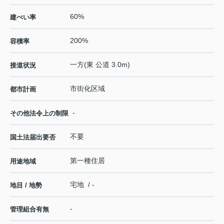
60%
建ぺい率
200%
容積率
一方(東 公道 3.0m)
接道状況
市街化区域
都市計画
-
その他法令上の制限
不要
国土法届出要否
第一種住居
用途地域
宅地 / -
地目 / 地勢
-
管理組合有無