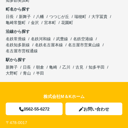
知多郡美浜町
町名から探す
日長
新舞子
八幡
つつじが丘
瑞穂町
大字冨貴
亀崎常盤町
金沢
宮本町
花園町
沿線から探す
名鉄常滑線
名鉄河和線
武豊線
名鉄空港線
名鉄知多新線
名鉄名古屋本線
名古屋市営東山線
名古屋市営桜通線
駅から探す
新舞子
日長
朝倉
亀崎
乙川
古見
知多半田
大野町
青山
半田
株式会社M＆Kホーム
0562-55-6272
お問い合わせ
〒478-0017