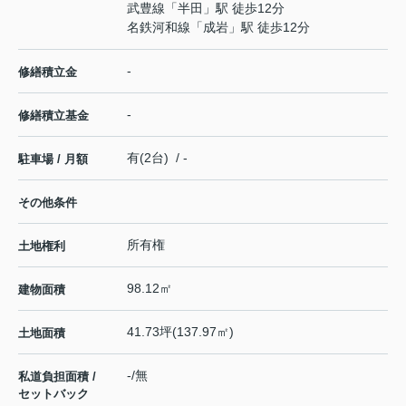
武豊線
「
半田
」駅 徒歩12分
名鉄河和線
「
成岩
」駅 徒歩12分
-
修繕積立金
-
修繕積立基金
有(2台) / -
駐車場 / 月額
その他条件
所有権
土地権利
98.12㎡
建物面積
41.73坪(137.97㎡)
土地面積
-/無
私道負担面積 /
セットバック