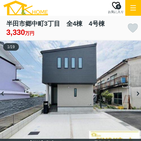
0
お気に入り
半田市郷中町3丁目 全4棟 4号棟
3,330
万円
1
/
19