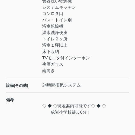
食器洗い乾燥機
システムキッチン
コンロ３口
バス・トイレ別
浴室乾燥機
温水洗浄便座
トイレ２ヶ所
浴室１坪以上
床下収納
TVモニタ付インターホン
複層ガラス
南向き
24時間換気システム
設備(その他)
備考
◇ ◆ ◇現地案内可能です◇ ◆ ◇
成岩小学校徒歩6分！