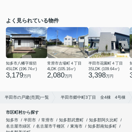
よく見られている物件
知多市八幡字堀切
常滑市古場町４丁目
半田市花園町４丁目
4SLDK (196.74㎡)
4LDK (105.16㎡)
3SLDK (109.64㎡)
4
3,179
2,080
3,398
万円
万円
万円
半田市の戸建(売買)一覧
半田市郷中町3丁目 全4棟 4号棟
市区町村から探す
知多市
半田市
常滑市
知多郡武豊町
知多郡阿久比町
名古屋市緑区
名古屋市千種区
東海市
知多郡南知多町