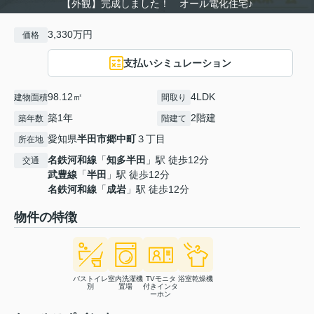
【外観】完成しました！ オール電化住宅♪
3,330万円
価格
支払いシミュレーション
98.12㎡
4LDK
建物面積
間取り
築1年
2階建
築年数
階建て
愛知県
半田市
郷中町
３丁目
所在地
名鉄河和線
「
知多半田
」駅 徒歩12分
交通
武豊線
「
半田
」駅 徒歩12分
名鉄河和線
「
成岩
」駅 徒歩12分
物件の特徴
バストイレ
室内洗濯機
TVモニタ
浴室乾燥機
別
置場
付きインタ
ーホン