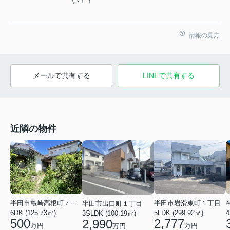
い！！
情報の見方
メールで共有する
LINEで共有する
近隣の物件
半田市亀崎高根町７丁目
半田市岩滑東町１丁目
半田市出口町１丁目
6DK (125.73㎡)
5LDK (299.92㎡)
4
3SLDK (100.19㎡)
500
2,777
2,990
万円
万円
万円