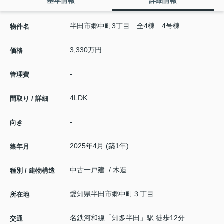
基本情報
詳細情報
半田市郷中町3丁目 全4棟 4号棟
物件名
3,330万円
価格
-
管理費
4LDK
間取り / 詳細
-
向き
2025年4月 (築1年)
築年月
中古一戸建 / 木造
種別 / 建物構造
愛知県
半田市
郷中町
３丁目
所在地
名鉄河和線
「
知多半田
」駅 徒歩12分
交通