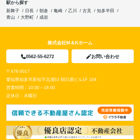
駅から探す
新舞子
日長
朝倉
亀崎
乙川
古見
知多半田
青山
大野町
成岩
株式会社M＆Kホーム
0562-55-6272
お問い合わせ
〒478-0017
愛知県知多市新知字北浦53 朝日屋ビル1F 104
営業時間：
10:00～18:00
定休日：
水曜日