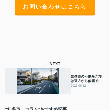
お問い合わせはこちら
NEXT
知多市の不動産売却
は遠方から依頼でき
る？ 安心して任せる
2026.06.12
進め方と注意点を解
説
”知多市 コラム”おすすめ記事