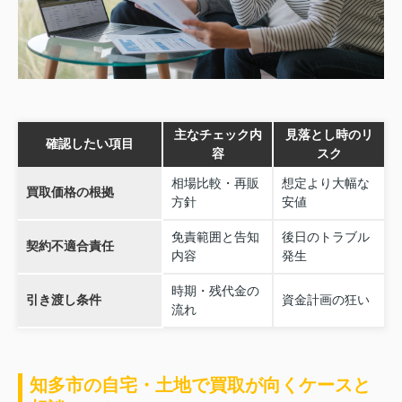
主なチェック内
見落とし時のリ
確認したい項目
容
スク
相場比較・再販
想定より大幅な
買取価格の根拠
方針
安値
免責範囲と告知
後日のトラブル
契約不適合責任
内容
発生
時期・残代金の
引き渡し条件
資金計画の狂い
流れ
知多市の自宅・土地で買取が向くケースと