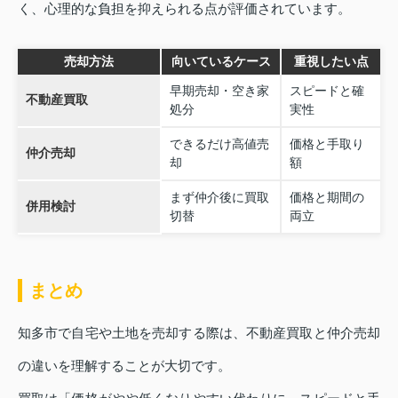
く、心理的な負担を抑えられる点が評価されています。
売却方法
向いているケース
重視したい点
早期売却・空き家
スピードと確
不動産買取
処分
実性
できるだけ高値売
価格と手取り
仲介売却
却
額
まず仲介後に買取
価格と期間の
併用検討
切替
両立
まとめ
知多市で自宅や土地を売却する際は、不動産買取と仲介売却
の違いを理解することが大切です。