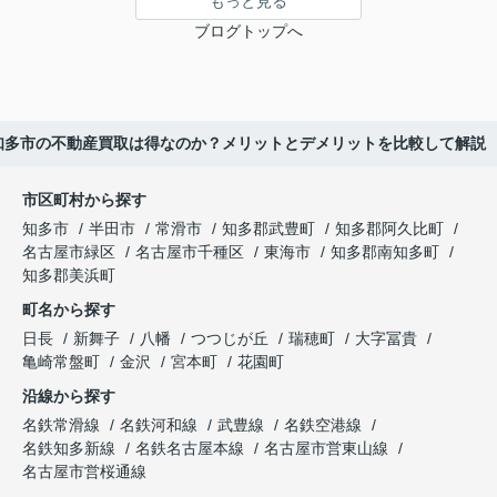
もっと見る
ブログトップへ
知多市の不動産買取は得なのか？メリットとデメリットを比較して解説
市区町村から探す
知多市
半田市
常滑市
知多郡武豊町
知多郡阿久比町
名古屋市緑区
名古屋市千種区
東海市
知多郡南知多町
知多郡美浜町
町名から探す
日長
新舞子
八幡
つつじが丘
瑞穂町
大字冨貴
亀崎常盤町
金沢
宮本町
花園町
沿線から探す
名鉄常滑線
名鉄河和線
武豊線
名鉄空港線
名鉄知多新線
名鉄名古屋本線
名古屋市営東山線
名古屋市営桜通線