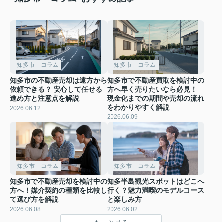
知多市 コラム
知多市 コラム
知多市の不動産売却は遠方から
知多市で不動産買取を検討中の
依頼できる？ 安心して任せる
方へ早く売りたいなら必見！
進め方と注意点を解説
現金化までの期間や売却の流れ
をわかりやすく解説
2026.06.12
2026.06.09
知多市 コラム
知多市 コラム
知多市で不動産売却を検討中の
知多半島観光スポットはどこへ
方へ！媒介契約の種類を比較し
行く？魅力満喫のモデルコース
て選び方を解説
と楽しみ方
2026.06.08
2026.06.02