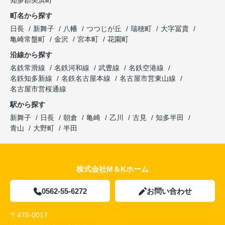
知多郡美浜町
町名から探す
日長
新舞子
八幡
つつじが丘
瑞穂町
大字冨貴
亀崎常盤町
金沢
宮本町
花園町
沿線から探す
名鉄常滑線
名鉄河和線
武豊線
名鉄空港線
名鉄知多新線
名鉄名古屋本線
名古屋市営東山線
名古屋市営桜通線
駅から探す
新舞子
日長
朝倉
亀崎
乙川
古見
知多半田
青山
大野町
半田
株式会社M＆Kホーム
0562-55-6272
お問い合わせ
〒478-0017