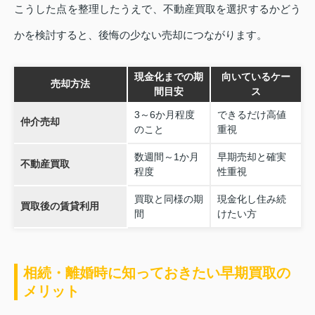
こうした点を整理したうえで、不動産買取を選択するかどう
かを検討すると、後悔の少ない売却につながります。
現金化までの期
向いているケー
売却方法
間目安
ス
3～6か月程度
できるだけ高値
仲介売却
のこと
重視
数週間～1か月
早期売却と確実
不動産買取
程度
性重視
買取と同様の期
現金化し住み続
買取後の賃貸利用
間
けたい方
相続・離婚時に知っておきたい早期買取の
メリット