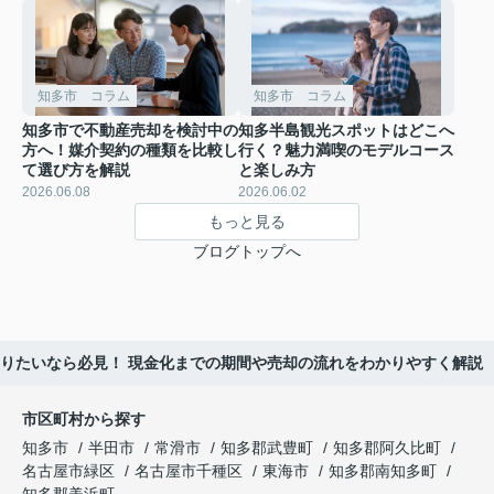
知多市 コラム
知多市 コラム
知多市で不動産売却を検討中の
知多半島観光スポットはどこへ
方へ！媒介契約の種類を比較し
行く？魅力満喫のモデルコース
て選び方を解説
と楽しみ方
2026.06.08
2026.06.02
もっと見る
ブログトップへ
りたいなら必見！ 現金化までの期間や売却の流れをわかりやすく解説
市区町村から探す
知多市
半田市
常滑市
知多郡武豊町
知多郡阿久比町
名古屋市緑区
名古屋市千種区
東海市
知多郡南知多町