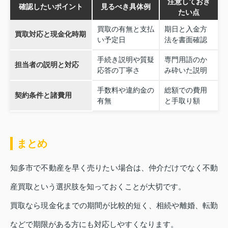
注意しておき
確認したいポイント
見るべき具体例
たい点
買取の有無と支払
期日と入金方
買取対応と現金化時期
い予定日
法を書面確認
手続き説明や質疑
専門用語のか
担当者の説明と対応
応答の丁寧さ
み砕いた説明
手数料や違約金の
総額での費用
契約条件と諸費用
有無
と手取り額
まとめ
知多市で不動産を早く売りたい場合は、仲介だけでなく不動
産買取という選択肢を知っておくことが大切です。
買取なら現金化までの期間が比較的短く、相続や離婚、転勤
などで期限がある方にも対応しやすくなります。