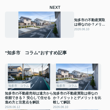
NEXT
知多市の不動産買取
は得なのか？メリッ
トとデメリットを比
2026.06.10
較して解説
”知多市 コラム”おすすめ記事
知多市 コラム
知多市 コラム
知多市の不動産売却は遠方から
知多市の不動産買取は得なの
依頼できる？ 安心して任せる
か？メリットとデメリットを比
進め方と注意点を解説
較して解説
2026.06.12
2026.06.10