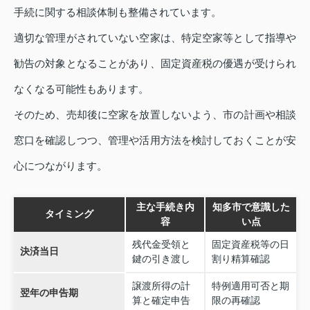
手続に関する相談体制も整備されています。
適切な管理がされていない空家は、特定空家等として指導や
勧告の対象となることがあり、固定資産税の優遇が受けられ
なくなる可能性もあります。
そのため、売却後に空家を放置しないよう、市の計画や相談
窓口を確認しつつ、管理や活用方法を検討しておくことが安
心につながります。
主な手続き内
知多市で意識した
タイミング
容
い点
残代金受領と
固定資産税等の日
決済当日
鍵の引き渡し
割り精算確認
譲渡所得の計
特例適用可否と期
翌年の申告期
算と確定申告
限の再確認