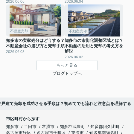
2026.06.06
2026.06.04
不動産売却
不動産売却
知多市の実家処分はどうする？
知多市の市街化調整区域とは？
不動産会社の選び方と売却手順
不動産の活用と売却の考え方を
解説
2026.06.03
2026.06.02
もっと見る
ブログトップへ
で戸建て売却を成功させる手順は？初めてでも流れと注意点を理解する
市区町村から探す
知多市
半田市
常滑市
知多郡武豊町
知多郡阿久比町
名古屋市緑区
名古屋市千種区
東海市
知多郡南知多町