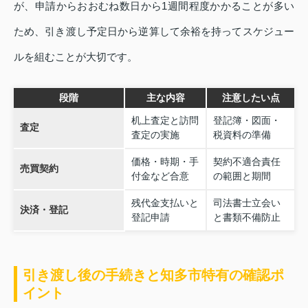
が、申請からおおむね数日から1週間程度かかることが多い
ため、引き渡し予定日から逆算して余裕を持ってスケジュー
ルを組むことが大切です。
段階
主な内容
注意したい点
机上査定と訪問
登記簿・図面・
査定
査定の実施
税資料の準備
価格・時期・手
契約不適合責任
売買契約
付金など合意
の範囲と期間
残代金支払いと
司法書士立会い
決済・登記
登記申請
と書類不備防止
引き渡し後の手続きと知多市特有の確認ポ
イント