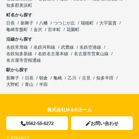
知多郡美浜町
町名から探す
日長
新舞子
八幡
つつじが丘
瑞穂町
大字冨貴
亀崎常盤町
金沢
宮本町
花園町
沿線から探す
名鉄常滑線
名鉄河和線
武豊線
名鉄空港線
名鉄知多新線
名鉄名古屋本線
名古屋市営東山線
名古屋市営桜通線
駅から探す
新舞子
日長
朝倉
亀崎
乙川
古見
知多半田
大野町
青山
半田
株式会社M＆Kホーム
0562-55-6272
お問い合わせ
〒478-0017