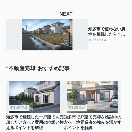
NEXT
知多市で使わない農
地を相続したら？売
りたい人の手続きと
2026.06.04
選択肢を解説
”不動産売却”おすすめ記事
不動産売却
不動産売却
知多市で相続した一戸建てを売
知多市で戸建て売却を検討中の
却したい方へ？費用の内訳と抑
方へ！地元業者の強みを活かす
えるポイントを解説
ポイントを解説