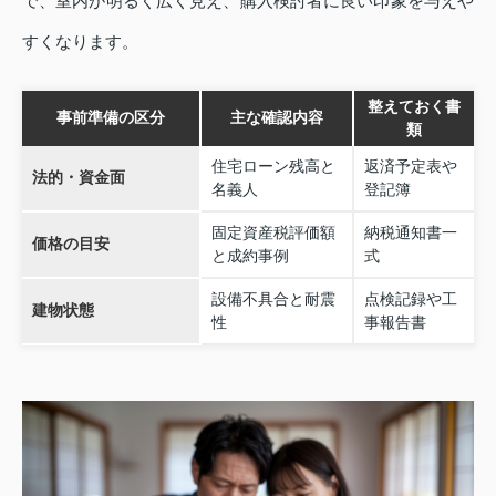
で、室内が明るく広く見え、購入検討者に良い印象を与えや
すくなります。
整えておく書
事前準備の区分
主な確認内容
類
住宅ローン残高と
返済予定表や
法的・資金面
名義人
登記簿
固定資産税評価額
納税通知書一
価格の目安
と成約事例
式
設備不具合と耐震
点検記録や工
建物状態
性
事報告書