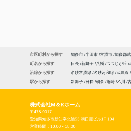
市区町村から探す
知多市
半田市
常滑市
知多郡武
町名から探す
日長
新舞子
八幡
つつじが丘
沿線から探す
名鉄常滑線
名鉄河和線
武豊線
駅から探す
新舞子
日長
朝倉
亀崎
乙川
株式会社M＆Kホーム
〒478-0017
愛知県知多市新知字北浦53 朝日屋ビル1F 104
営業時間：
10:00～18:00