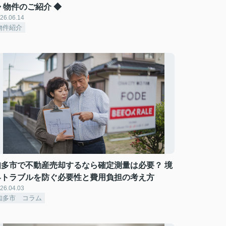
 物件のご紹介 ◆
26.06.14
物件紹介
知多市で不動産売却するなら確定測量は必要？ 境
界トラブルを防ぐ必要性と費用負担の考え方
26.04.03
知多市 コラム