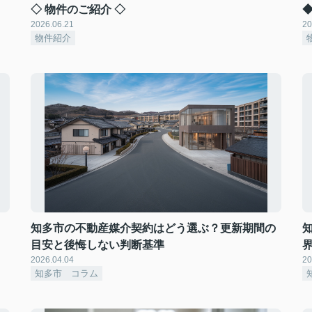
◇ 物件のご紹介 ◇
◆
2026.06.21
20
物件紹介
知多市の不動産媒介契約はどう選ぶ？更新期間の
目安と後悔しない判断基準
2026.04.04
20
知多市 コラム