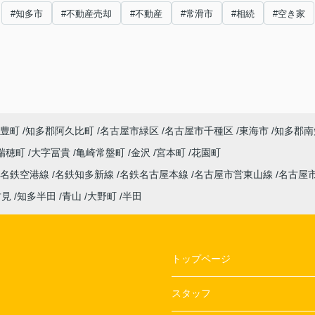
#知多市
#不動産売却
#不動産
#常滑市
#相続
#空き家
豊町
知多郡阿久比町
名古屋市緑区
名古屋市千種区
東海市
知多郡南
瑞穂町
大字冨貴
亀崎常盤町
金沢
宮本町
花園町
名鉄空港線
名鉄知多新線
名鉄名古屋本線
名古屋市営東山線
名古屋
古見
知多半田
青山
大野町
半田
トップページ
スタッフ