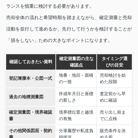
ランスを慎重に検討する必要があります。
売却全体の流れと希望時期を踏まえながら、確定測量と売却
活動を並行して進めるか、先行して行うかを検討することが
「損をしない」ための大きなポイントになります。
確定測量図の主な
タイミング選
確認しておきたい資料
確認点
びの目安
地番・地目・面積
売却検討を始
登記簿謄本・公図一式
の一致
めた段階
作成年月日と座標
査定前から早
過去の地積測量図
の新しさ
めに確認
確定測量図・境界確認
境界標位置と越境
売り出し前ま
書
の有無
でに点検
その他関係図面・契約
分筆履歴や私道負
販売条件を決
書
担状況
める前