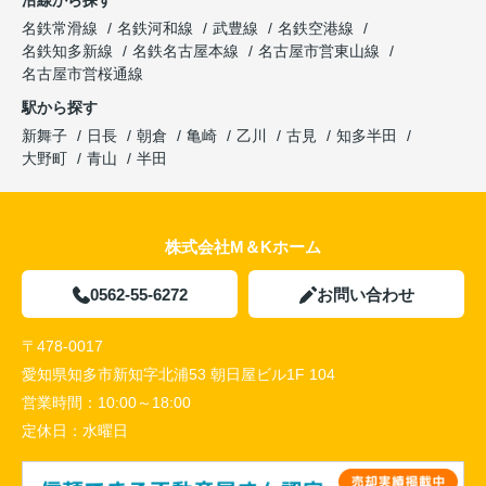
沿線から探す
名鉄常滑線
名鉄河和線
武豊線
名鉄空港線
名鉄知多新線
名鉄名古屋本線
名古屋市営東山線
名古屋市営桜通線
駅から探す
新舞子
日長
朝倉
亀崎
乙川
古見
知多半田
大野町
青山
半田
株式会社M＆Kホーム
0562-55-6272
お問い合わせ
〒478-0017
愛知県知多市新知字北浦53 朝日屋ビル1F 104
営業時間：
10:00～18:00
定休日：
水曜日