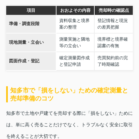
項目
おおよその内容
売却時の確認点
資料収集と境界
登記情報と現況
準備・調査段階
案の整理
の差異把握
測量実施と隣地
境界標と境界確
現地測量・立会い
等の立会い
認書の有無
確定測量図作成
売買契約前の完
図面作成・登記
と登記申請
了時期確認
知多市で「損をしない」ための確定測量と
売却準備のコツ
知多市で土地や戸建てを売却する際に「損をしない」ために
は、単に高く売ることだけでなく、トラブルなく安全に取引
を終えることが大切です。