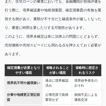
また、住宅ローンの審査においても、金融機関が担保評価を
行う際に、境界確認書や地積測量図、確定測量図の有無を重
視する例があり、書類が不十分だと融資条件が厳しくなった
り、審査に時間を要したりする可能性があります。
このように、境界未確定は単に法律上の問題にとどまらず、
売却価格や売却スピードにも関わる点を押さえておく必要が
あります。
確定測量が必要となり
省略されること
省略時に想定さ
やすい場面
が多い場面
れるリスク
過去に境界確認
境界紛争発生の
境界杭不明や越境疑い
済み
おそれ
分筆や地積更正登記前
公簿売買で面積
面積不足による
提
重視せず
価格交渉