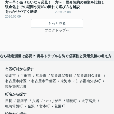
方へ早く売りたいなら必見！
方へ！媒介契約の種類を比較し
現金化までの期間や売却の流れ
て選び方を解説
をわかりやすく解説
2026.06.08
2026.06.09
もっと見る
ブログトップへ
なら確定測量は必要？ 境界トラブルを防ぐ必要性と費用負担の考え方
市区町村から探す
知多市
半田市
常滑市
知多郡武豊町
知多郡阿久比町
名古屋市緑区
名古屋市千種区
東海市
知多郡南知多町
知多郡美浜町
町名から探す
日長
新舞子
八幡
つつじが丘
瑞穂町
大字冨貴
亀崎常盤町
金沢
宮本町
花園町