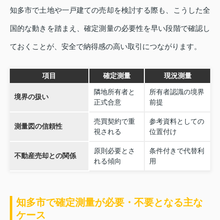
知多市で土地や一戸建ての売却を検討する際も、こうした全
国的な動きを踏まえ、確定測量の必要性を早い段階で確認し
ておくことが、安全で納得感の高い取引につながります。
項目
確定測量
現況測量
隣地所有者と
所有者認識の境界
境界の扱い
正式合意
前提
売買契約で重
参考資料としての
測量図の信頼性
視される
位置付け
原則必要とさ
条件付きで代替利
不動産売却との関係
れる傾向
用
知多市で確定測量が必要・不要となる主な
ケース