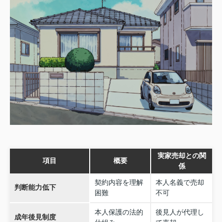
実家売却との関
項目
概要
係
契約内容を理解
本人名義で売却
判断能力低下
困難
不可
本人保護の法的
後見人が代理し
成年後見制度