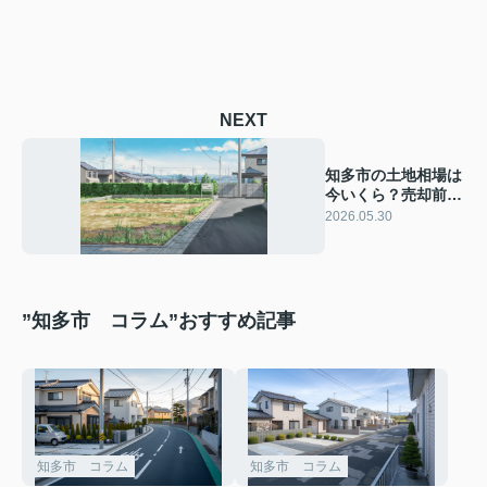
NEXT
知多市の土地相場は
今いくら？売却前に
価格の目安と確認ポ
2026.05.30
イントを解説
”知多市 コラム”おすすめ記事
知多市 コラム
知多市 コラム