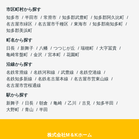
市区町村から探す
知多市
半田市
常滑市
知多郡武豊町
知多郡阿久比町
名古屋市緑区
名古屋市千種区
東海市
知多郡南知多町
知多郡美浜町
町名から探す
日長
新舞子
八幡
つつじが丘
瑞穂町
大字冨貴
亀崎常盤町
金沢
宮本町
花園町
沿線から探す
名鉄常滑線
名鉄河和線
武豊線
名鉄空港線
名鉄知多新線
名鉄名古屋本線
名古屋市営東山線
名古屋市営桜通線
駅から探す
新舞子
日長
朝倉
亀崎
乙川
古見
知多半田
大野町
青山
半田
株式会社M＆Kホーム