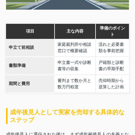
準備のポイン
項目
主な内容
ト
家庭裁判所や相談
流れと必要書
申立て前相談
窓口で概要確認
類を事前把握
申立書一式や診断
戸籍類と診断
書類準備
書等の収集
書の早期手配
審判まで数か月と
売却時期から
期間と費用
数万円程度
逆算した計画
成年後見人として実家を売却する具体的な
ステップ
成年後見人に選任された後は、まず成年被後見人の名義とな