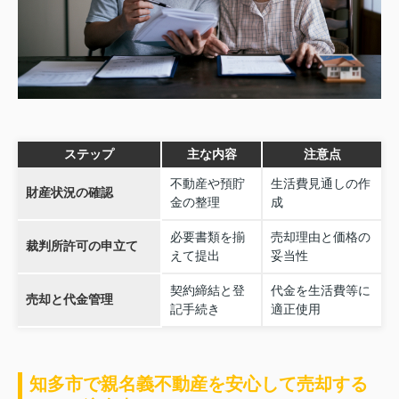
ステップ
主な内容
注意点
不動産や預貯
生活費見通しの作
財産状況の確認
金の整理
成
必要書類を揃
売却理由と価格の
裁判所許可の申立て
えて提出
妥当性
契約締結と登
代金を生活費等に
売却と代金管理
記手続き
適正使用
知多市で親名義不動産を安心して売却する