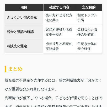
項目
確認する内容
主な目的
売却方針と分配方
相続トラブル
きょうだい間の合意
法の共有
予防
譲渡所得税と名義
金銭負担と責
税金と登記の確認
変更手続き
任の明確化
成年後見と相続の
手続き全体の
相談先の選定
実務経験
安心確保
まとめ
親名義の不動産を売却するには、親の判断能力が十分かどう
かが重要な分かれ目になります。
判断能力が低下している場合、子どもが代理で売ることはで
きず、成年後見人の選任や家庭裁判所の許可が必要になりま