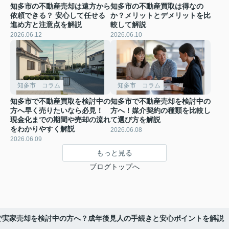
知多市の不動産売却は遠方から
知多市の不動産買取は得なの
依頼できる？ 安心して任せる
か？メリットとデメリットを比
進め方と注意点を解説
較して解説
2026.06.12
2026.06.10
知多市 コラム
知多市 コラム
知多市で不動産買取を検討中の
知多市で不動産売却を検討中の
方へ早く売りたいなら必見！
方へ！媒介契約の種類を比較し
現金化までの期間や売却の流れ
て選び方を解説
をわかりやすく解説
2026.06.08
2026.06.09
もっと見る
ブログトップへ
で実家売却を検討中の方へ？成年後見人の手続きと安心ポイントを解説