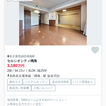
名古屋市緑区鳴海町
セルシオシティ鳴海
3,180
万円
2階 / 94.23㎡ / 4LDK /築25年
名鉄名古屋本線「鳴海」駅 徒歩15分
都市ガス
システムキッチン
温水洗浄便座
バイク置場あり
食器洗い乾燥機
２面バルコニー
地域密着！M&Kホームおすすめのマンション！
お客様を全力サポート宣言！