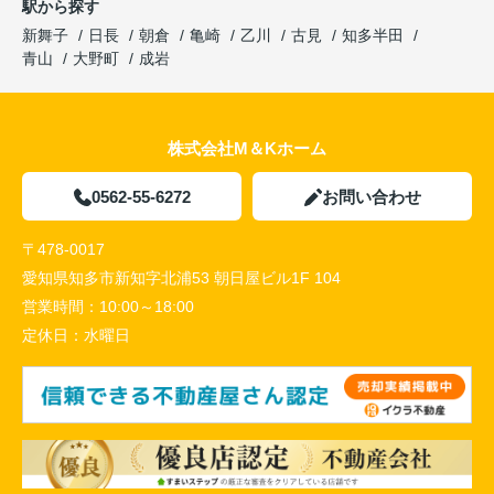
駅から探す
新舞子
日長
朝倉
亀崎
乙川
古見
知多半田
青山
大野町
成岩
株式会社M＆Kホーム
0562-55-6272
お問い合わせ
〒478-0017
愛知県知多市新知字北浦53 朝日屋ビル1F 104
営業時間：
10:00～18:00
定休日：
水曜日