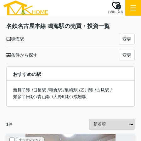
0
お気に入り
名鉄名古屋本線 鳴海駅の売買・投資一覧
鳴海駅
変更
条件から探す
変更
おすすめの駅
新舞子駅
/
日長駅
/
朝倉駅
/
亀崎駅
/
乙川駅
/
古見駅
/
知多半田駅
/
青山駅
/
大野町駅
/
成岩駅
1
件
中古マンション