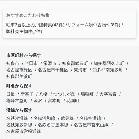
おすすめこだわり特集
駐車3台以上の戸建特集(43件)
リフォーム済中古物件(8件)
弊社売主物件(7件)
市区町村から探す
知多市
半田市
常滑市
知多郡武豊町
知多郡阿久比町
名古屋市緑区
名古屋市千種区
東海市
知多郡南知多町
知多郡美浜町
町名から探す
日長
新舞子
八幡
つつじが丘
瑞穂町
大字冨貴
亀崎常盤町
金沢
宮本町
花園町
沿線から探す
名鉄常滑線
名鉄河和線
武豊線
名鉄空港線
名鉄知多新線
名鉄名古屋本線
名古屋市営東山線
名古屋市営桜通線