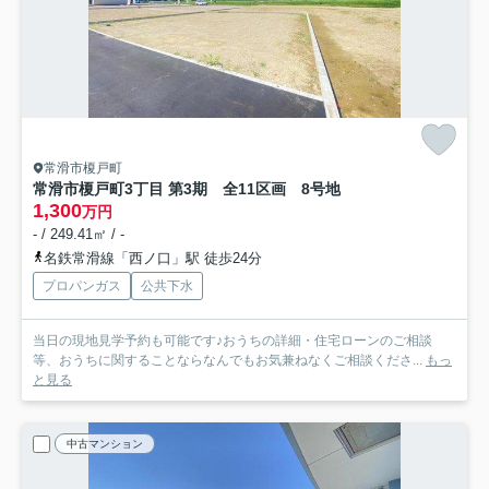
常滑市榎戸町
常滑市榎戸町3丁目 第3期 全11区画 8号地
1,300
万円
- / 249.41㎡ / -
名鉄常滑線「西ノ口」駅 徒歩24分
プロパンガス
公共下水
当日の現地見学予約も可能です♪おうちの詳細・住宅ローンのご相談
等、おうちに関することならなんでもお気兼ねなくご相談くださ...
もっ
と見る
中古マンション