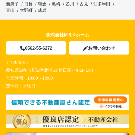
新舞子
日長
朝倉
亀崎
乙川
古見
知多半田
青山
大野町
成岩
株式会社M＆Kホーム
0562-55-6272
お問い合わせ
〒478-0017
愛知県知多市新知字北浦53 朝日屋ビル1F 104
営業時間：
10:00～18:00
定休日：
水曜日