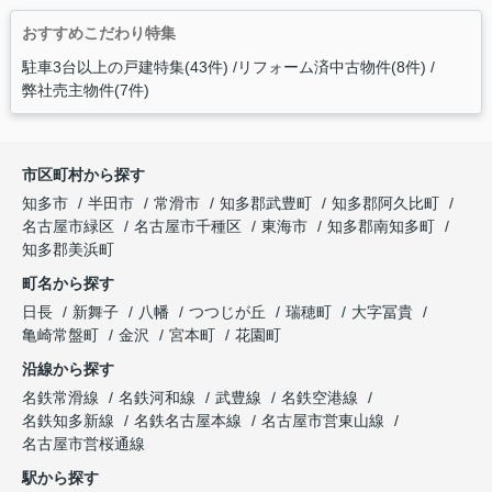
おすすめこだわり特集
駐車3台以上の戸建特集(43件)
リフォーム済中古物件(8件)
弊社売主物件(7件)
市区町村から探す
知多市
半田市
常滑市
知多郡武豊町
知多郡阿久比町
名古屋市緑区
名古屋市千種区
東海市
知多郡南知多町
知多郡美浜町
町名から探す
日長
新舞子
八幡
つつじが丘
瑞穂町
大字冨貴
亀崎常盤町
金沢
宮本町
花園町
沿線から探す
名鉄常滑線
名鉄河和線
武豊線
名鉄空港線
名鉄知多新線
名鉄名古屋本線
名古屋市営東山線
名古屋市営桜通線
駅から探す