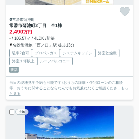
常滑市蒲池町
常滑市蒲池町2丁目 全1棟
2,490
万円
- / 105.57㎡ / 4LDK /新築
名鉄常滑線「西ノ口」駅 徒歩13分
駐車2台可
プロパンガス
システムキッチン
浴室乾燥機
浴室１坪以上
ルーフバルコニー
新築
当日の現地見学予約も可能です♪おうちの詳細・住宅ローンのご相談
等、おうちに関することならなんでもお気兼ねなくご相談くださ...
もっ
と見る
売地