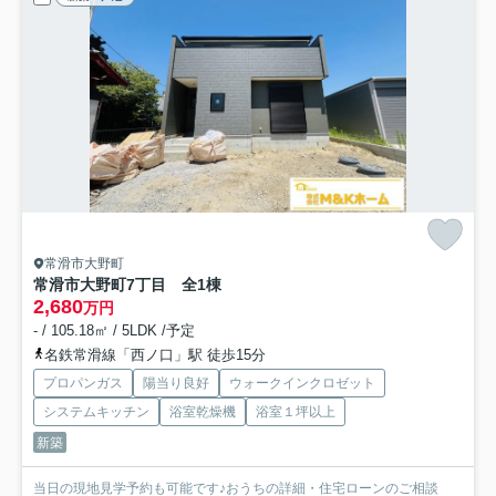
常滑市大野町
常滑市大野町7丁目 全1棟
2,680
万円
- / 105.18㎡ / 5LDK /予定
名鉄常滑線「西ノ口」駅 徒歩15分
プロパンガス
陽当り良好
ウォークインクロゼット
システムキッチン
浴室乾燥機
浴室１坪以上
新築
当日の現地見学予約も可能です♪おうちの詳細・住宅ローンのご相談