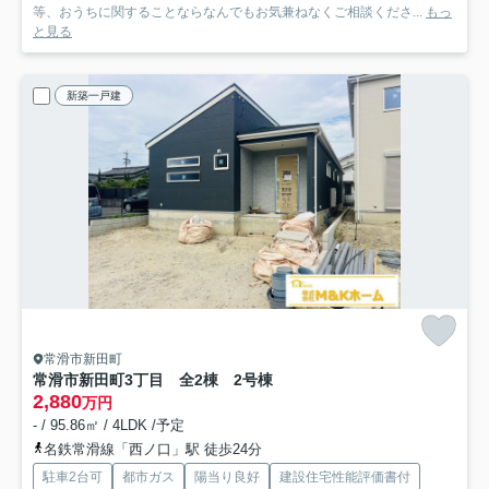
等、おうちに関することならなんでもお気兼ねなくご相談くださ...
もっ
と見る
新築一戸建
常滑市新田町
常滑市新田町3丁目 全2棟 2号棟
2,880
万円
- / 95.86㎡ / 4LDK /予定
名鉄常滑線「西ノ口」駅 徒歩24分
駐車2台可
都市ガス
陽当り良好
建設住宅性能評価書付