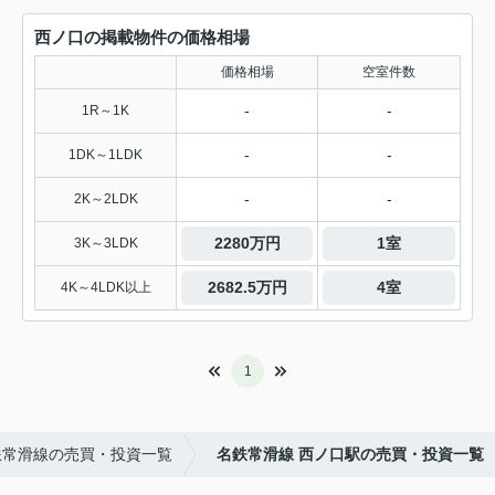
西ノ口の掲載物件の価格相場
価格相場
空室件数
-
-
1R～1K
-
-
1DK～1LDK
-
-
2K～2LDK
2280万円
1室
3K～3LDK
2682.5万円
4室
4K～4LDK以上
1
鉄常滑線の売買・投資一覧
名鉄常滑線 西ノ口駅の売買・投資一覧