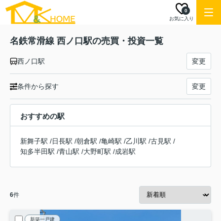
0
お気に入り
名鉄常滑線 西ノ口駅の売買・投資一覧
西ノ口駅
変更
条件から探す
変更
おすすめの駅
新舞子駅
/
日長駅
/
朝倉駅
/
亀崎駅
/
乙川駅
/
古見駅
/
知多半田駅
/
青山駅
/
大野町駅
/
成岩駅
6
件
新築一戸建