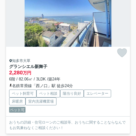
知多市大草
グランシエル新舞子
2,280
万円
6階 / 82.06㎡ / 3LDK /築24年
名鉄常滑線「西ノ口」駅 徒歩24分
ペット飼育可
ペット相談
陽当り良好
エレベーター
床暖房
室内洗濯機置場
ペット可
おうちの詳細・住宅ローンのご相談等、おうちに関することならなんで
もお気兼ねなくご相談ください！