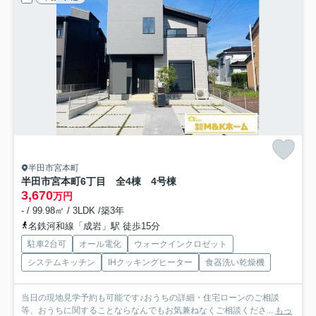
半田市宮本町
半田市宮本町6丁目 全4棟 4号棟
3,670
万円
- / 99.98㎡ / 3LDK /築3年
名鉄河和線「成岩」駅 徒歩15分
駐車2台可
オール電化
ウォークインクロゼット
システムキッチン
IHクッキングヒーター
食器洗い乾燥機
当日の現地見学予約も可能です♪おうちの詳細・住宅ローンのご相談
等、おうちに関することならなんでもお気兼ねなくご相談くださ...
もっ