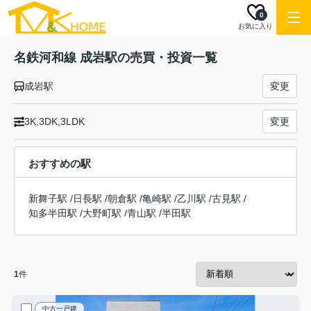
0
お気に入り
名鉄河和線 成岩駅の売買・投資一覧
成岩駅
変更
3K,3DK,3LDK
変更
おすすめの駅
新舞子駅
/
日長駅
/
朝倉駅
/
亀崎駅
/
乙川駅
/
古見駅
/
知多半田駅
/
大野町駅
/
青山駅
/
半田駅
1
件
中古一戸建