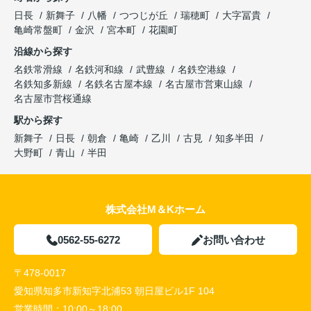
日長
新舞子
八幡
つつじが丘
瑞穂町
大字冨貴
亀崎常盤町
金沢
宮本町
花園町
沿線から探す
名鉄常滑線
名鉄河和線
武豊線
名鉄空港線
名鉄知多新線
名鉄名古屋本線
名古屋市営東山線
名古屋市営桜通線
駅から探す
新舞子
日長
朝倉
亀崎
乙川
古見
知多半田
大野町
青山
半田
株式会社M＆Kホーム
0562-55-6272
お問い合わせ
〒478-0017
愛知県知多市新知字北浦53 朝日屋ビル1F 104
営業時間：
10:00～18:00